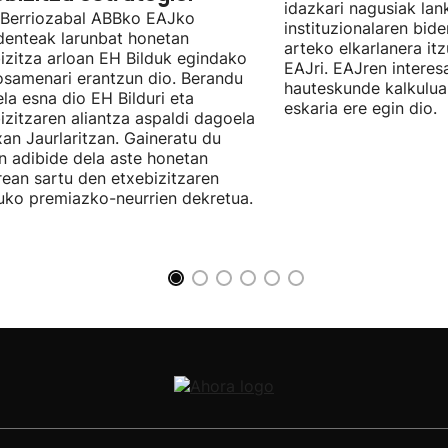
idazkari nagusiak lan
 Berriozabal ABBko EAJko
instituzionalaren bide
denteak larunbat honetan
arteko elkarlanera it
izitza arloan EH Bilduk egindako
EAJri. EAJren interes
samenari erantzun dio. Berandu
hauteskunde kalkulua
ela esna dio EH Bilduri eta
eskaria ere egin dio.
izitzaren aliantza aspaldi dagoela
an Jaurlaritzan. Gaineratu du
n adibide dela aste honetan
rean sartu den etxebizitzaren
uko premiazko-neurrien dekretua.