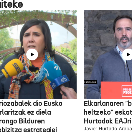
aiteke
riozabalek dio Eusko
Elkarlanaren "b
laritzak ez diela
heltzeko" eskat
arongo Bilduren
Hurtadok EAJri
bizitza estrategiei
Javier Hurtado Arab