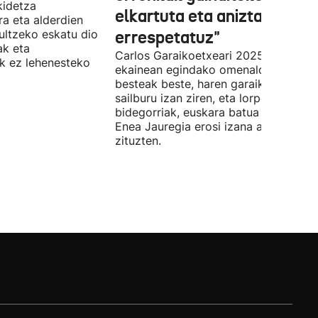
kidetza
elkartuta eta aniztasuna
ra eta alderdien
zultzeko eskatu dio
errespetatuz"
ak eta
Carlos Garaikoetxeari 2025eko
k ez lehenesteko
ekainean egindako omenaldian,
besteak beste, haren garaiko hiru
sailburu izan ziren, eta lorpenen arte
bidegorriak, euskara batua eta Ajuria
Enea Jauregia erosi izana azpimarrat
zituzten.