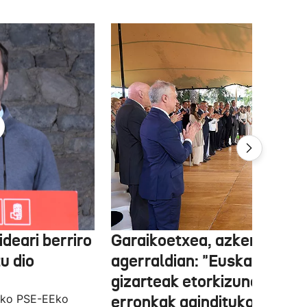
ideari berriro
Garaikoetxea, azken
u dio
agerraldian: "Euskal
gizarteak etorkizuneko
ako PSE-EEko
erronkak gaindituko ditu,