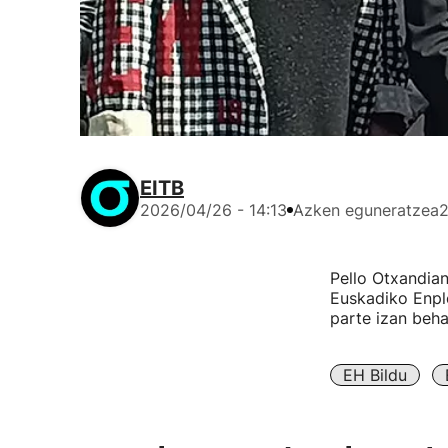
EITB
2026/04/26 - 14:13
Azken eguneratzea
2
Pello Otxandia
Euskadiko Enpl
parte izan beha
EH Bildu