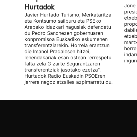
Hurtadok
Jone
presi
Javier Hurtado Turismo, Merkataritza
etxeb
eta Kontsumo sailburu eta PSEko
propo
Arabako idazkari nagusiak defendatu
dabil
du Pedro Sanchezen gobernuaren
etxeb
konpromisoa Euskadiko eskumenen
martx
transferentziarekin. Horrela erantzun
horre
die Imanol Pradalesen hitzei,
indar
lehendakariak esan ostean "errespetu
ingur
falta zela Gizarte Segurantzaren
transferentziak jasotako ezetza".
Hurtadok Radio Euskadin PSOEren
jarrera negoziatzailea azpimarratu du.