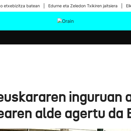
|
|
ko etxebizitza batean
Edurne eta Zeledon Txikiren jaitsiera
El
tura
Ikusmiran
Egural
Osasuna
Teknologia
euskararen inguruan 
zearen alde agertu da 