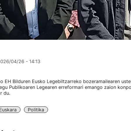
026/04/26 - 14:13
no EH Bilduren Eusko Legebiltzarreko bozeramailearen ust
egu Publikoaren Legearen erreformari emango zaion konp
r du.
Euskara
Politika