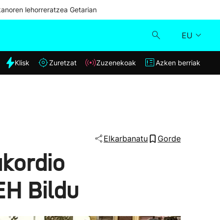
kanoren lehorreratzea Getarian
EU
dia
Klisk
Zuretzat
Zuzenekoak
Azken berriak
Klisk
Zuzenekoak
Zuretzat
Elkarbanatu
Gorde
akordio
Azken berriak
EH Bildu