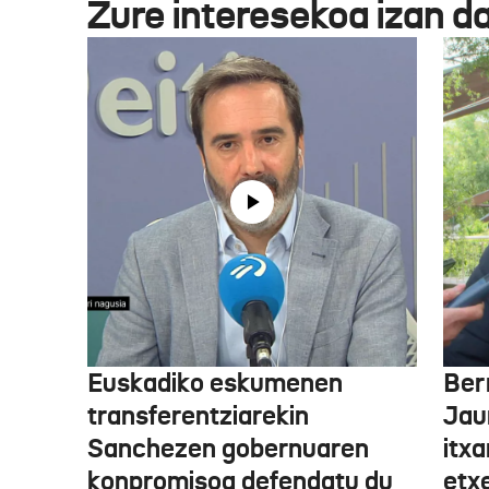
Zure interesekoa izan d
Euskadiko eskumenen
Ber
transferentziarekin
Jaur
Sanchezen gobernuaren
itx
konpromisoa defendatu du
etxe