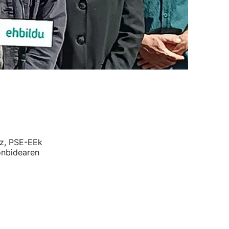
ez, PSE-EEk
onbidearen