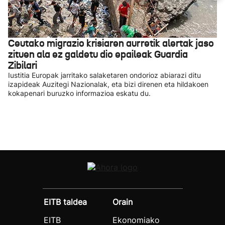
Ceutako migrazio krisiaren aurretik alertak jaso
zituen ala ez galdetu dio epaileak Guardia
Zibilari
Iustitia Europak jarritako salaketaren ondorioz abiarazi ditu
izapideak Auzitegi Nazionalak, eta bizi direnen eta hildakoen
kokapenari buruzko informazioa eskatu du.
EITB taldea
Orain
EITB
Ekonomiako