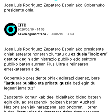
Jose Luis Rodriguez Zapatero Espainiako Gobernuko
presidente ohia.
EITB
2026/05/19 - 14:53
Azken eguneratzea
2026/05/19 - 14:53
Jose Luis Rodriguez Zapatero Espainiako presidente
ohiak astearte honetan ziurtatu du
ez duela “inoiz ere”
gestiorik egin
administrazio publiko edo sektore
publiko baten aurrean Plus Ultra airelinearen
erreskatearen alde.
Gobernuko presidente ohiak adierazi duenez, bere
“jarduera publiko eta pribatu guztia
beti egin du
legeari jarraituz”.
Zapaterok komunikabideei bidalitako bideo batean
egin ditu adierazpenok, goizean bertan Auzitegi
Nazionalaren jakinarazpena jaso ondoren. Horren