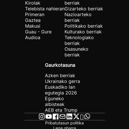
Kirolak
berriak
Telebista nahieran
Gizarteko berriak
Primeran
Nazioarteko
Gaztea
berriak
Makusi
Politikako berriak
Guau - Gure
Kulturako berriak
Audioa
Teknologiako
berriak
Osasuneko
berriak
Gaurkotasuna
Azken berriak
Ukrainako gerra
Euskadiko lan
egutegia 2026
Eguneko
albisteak
AEB eta Trump
Pribatutasun politika
Lege oharra