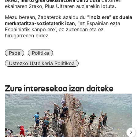
bidez,
ikertu gisa deklaratzera deitu dute
datorren
ekainaren 2rako, Plus Ultraren auziarekin lotuta.
Mezu berean, Zapaterok azaldu du
“inoiz ere” ez duela
merkataritza-sozietaterik izan
, “ez Espainian ezta
Espainiatik kanpo ere”, ez zuzenean eta ez
hirugarrenen bidez.
Psoe
Politika
Ustezko Ustelkeria Politikoa
Zure interesekoa izan daiteke