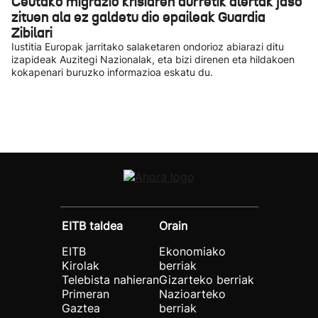
Ceutako migrazio krisiaren aurretik alertak jaso
zituen ala ez galdetu dio epaileak Guardia
Zibilari
Iustitia Europak jarritako salaketaren ondorioz abiarazi ditu
izapideak Auzitegi Nazionalak, eta bizi direnen eta hildakoen
kokapenari buruzko informazioa eskatu du.
EITB taldea
Orain
EITB
Ekonomiako
Kirolak
berriak
Telebista nahieran
Gizarteko berriak
Primeran
Nazioarteko
Gaztea
berriak