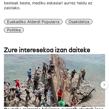
besteak beste, mediku eskasiari aurrez heldu ez
zaiolako.
Euskadiko Alderdi Popularra
Osakidetza
Politika
Zure interesekoa izan daiteke