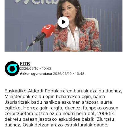
EITB
2026/06/10 - 10:43
Azken eguneratzea
2026/06/10 - 10:43
Euskadiko Alderdi Popularraren buruak azaldu duenez,
Ministerioak ez du egin beharrekoa egin, baina
Jaurlaritzak badu nahikoa eskumen arazoari aurre
egiteko. Horrez gain, argitu duenez, itunpeko osasun-
zerbitzuetara jotzea ez da neurri berri bat, 2009tik
dekretu batean jasotako eskubidea baizik. Ziurtatu
duenez, Osakidetzan arazo estrukturalak daude,