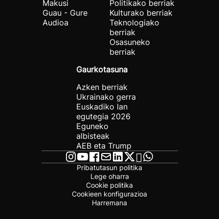
Makusi
Politikako berriak
Guau - Gure
Kulturako berriak
Audioa
Teknologiako
berriak
Osasuneko
berriak
Gaurkotasuna
Azken berriak
Ukrainako gerra
Euskadiko lan
egutegia 2026
Eguneko
albisteak
AEB eta Trump
Pribatutasun politika
Lege oharra
Cookie politika
Cookieen konfigurazioa
Harremana