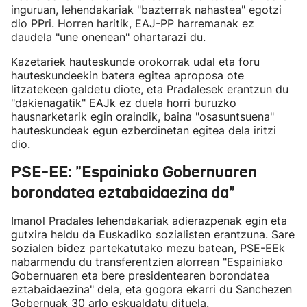
inguruan, lehendakariak "bazterrak nahastea" egotzi
dio PPri. Horren haritik, EAJ-PP harremanak ez
daudela "une onenean" ohartarazi du.
Kazetariek hauteskunde orokorrak udal eta foru
hauteskundeekin batera egitea aproposa ote
litzatekeen galdetu diote, eta Pradalesek erantzun du
"dakienagatik" EAJk ez duela horri buruzko
hausnarketarik egin oraindik, baina "osasuntsuena"
hauteskundeak egun ezberdinetan egitea dela iritzi
dio.
PSE-EE: "Espainiako Gobernuaren
borondatea eztabaidaezina da"
Imanol Pradales lehendakariak adierazpenak egin eta
gutxira heldu da Euskadiko sozialisten erantzuna. Sare
sozialen bidez partekatutako mezu batean, PSE-EEk
nabarmendu du transferentzien alorrean "Espainiako
Gobernuaren eta bere presidentearen borondatea
eztabaidaezina" dela, eta gogora ekarri du Sanchezen
Gobernuak 30 arlo eskualdatu dituela.