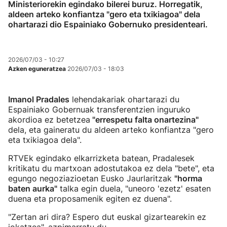
Ministeriorekin egindako bilerei buruz. Horregatik,
aldeen arteko konfiantza "gero eta txikiagoa" dela
ohartarazi dio Espainiako Gobernuko presidenteari.
2026/07/03 - 10:27
Azken eguneratzea
2026/07/03 - 18:03
Imanol Pradales
lehendakariak ohartarazi du
Espainiako Gobernuak transferentzien inguruko
akordioa ez betetzea
"errespetu falta onartezina"
dela, eta gaineratu du aldeen arteko konfiantza "gero
eta txikiagoa dela".
RTVEk egindako elkarrizketa batean, Pradalesek
kritikatu du martxoan adostutakoa ez dela "bete", eta
egungo negoziazioetan Eusko Jaurlaritzak
"horma
baten aurka"
talka egin duela, "uneoro 'ezetz' esaten
duena eta proposamenik egiten ez duena".
"Zertan ari dira? Espero dut euskal gizartearekin ez