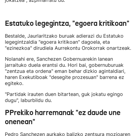
jokatzea", azpimarratu du.
Estatuko legegintza, "egoera kritikoan"
Bestalde, Jaurlaritzako buruak adierazi du Estatuko
legegintzaldia "egoera kritikoan" dagoela, eta
"ezinezkoa" dirudiela Aurrekontu Orokorrak onartzeak.
Nolanahi ere, Sanchezen Gobernuarekin lanean
jarraituko duela erantsi du. Hori bai, gobernuburuak
"zentzua eta ordena" eman behar dizkio agintaldiari,
haren Exekutiboak "desegite prozesuan" barrena ez
egiteko.
"Partidak irauten duen bitartean, guk jokatu egingo
dugu", laburbildu du.
PPrekiko harremanak "ez daude une
onenean"
Pedro Sanchezen aurkako balizko zentsura mozioaren