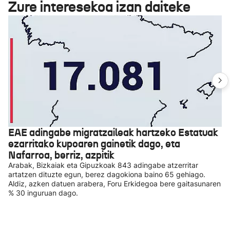
Zure interesekoa izan daiteke
EAE adingabe migratzaileak hartzeko Estatuak
ezarritako kupoaren gainetik dago, eta
Nafarroa, berriz, azpitik
Arabak, Bizkaiak eta Gipuzkoak 843 adingabe atzerritar
artatzen dituzte egun, berez dagokiona baino 65 gehiago.
Aldiz, azken datuen arabera, Foru Erkidegoa bere gaitasunaren
% 30 inguruan dago.