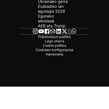
Ukrainako gerra
Euskadiko lan
egutegia 2026
Eguneko
albisteak
AEB eta Trump
Pribatutasun politika
Lege oharra
Cookie politika
Cookieen konfigurazioa
Harremana