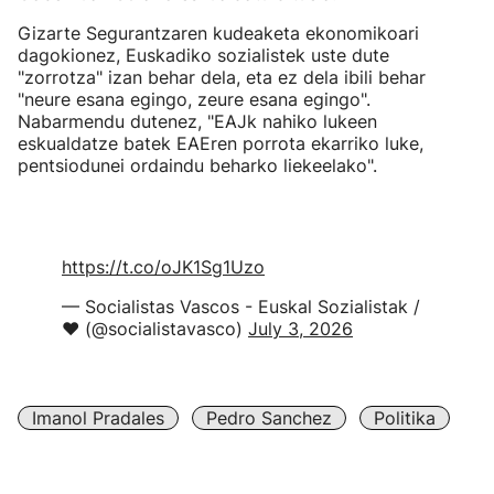
Gizarte Segurantzaren kudeaketa ekonomikoari
dagokionez, Euskadiko sozialistek uste dute
"zorrotza" izan behar dela, eta ez dela ibili behar
"neure esana egingo, zeure esana egingo".
Nabarmendu dutenez, "EAJk nahiko lukeen
eskualdatze batek EAEren porrota ekarriko luke,
pentsiodunei ordaindu beharko liekeelako".
https://t.co/oJK1Sg1Uzo
— Socialistas Vascos - Euskal Sozialistak /
❤️ (@socialistavasco)
July 3, 2026
Imanol Pradales
Pedro Sanchez
Politika