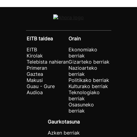
EITB taldea
Orain
EITB
Ekonomiako
Kirolak
berriak
Telebista nahieran
Gizarteko berriak
Primeran
Nazioarteko
Gaztea
berriak
Makusi
Politikako berriak
Guau - Gure
Kulturako berriak
Audioa
Teknologiako
berriak
Osasuneko
berriak
Gaurkotasuna
Azken berriak