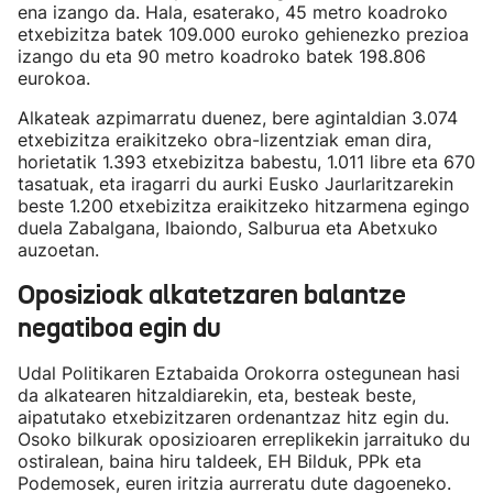
ena izango da. Hala, esaterako, 45 metro koadroko
etxebizitza batek 109.000 euroko gehienezko prezioa
izango du eta 90 metro koadroko batek 198.806
eurokoa.
Alkateak azpimarratu duenez, bere agintaldian 3.074
etxebizitza eraikitzeko obra-lizentziak eman dira,
horietatik 1.393 etxebizitza babestu, 1.011 libre eta 670
tasatuak, eta iragarri du aurki Eusko Jaurlaritzarekin
beste 1.200 etxebizitza eraikitzeko hitzarmena egingo
duela Zabalgana, Ibaiondo, Salburua eta Abetxuko
auzoetan.
Oposizioak alkatetzaren balantze
negatiboa egin du
Udal Politikaren Eztabaida Orokorra ostegunean hasi
da alkatearen hitzaldiarekin, eta, besteak beste,
aipatutako etxebizitzaren ordenantzaz hitz egin du.
Osoko bilkurak oposizioaren erreplikekin jarraituko du
ostiralean, baina hiru taldeek, EH Bilduk, PPk eta
Podemosek, euren iritzia aurreratu dute dagoeneko.