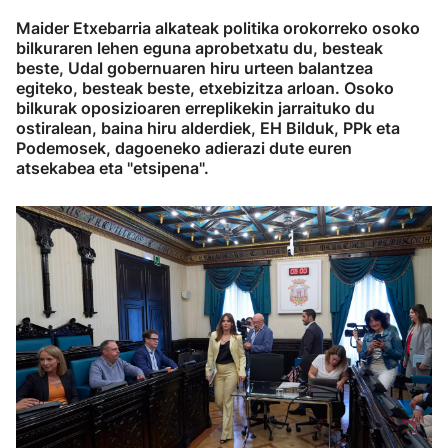
Maider Etxebarria alkateak politika orokorreko osoko
bilkuraren lehen eguna aprobetxatu du, besteak
beste, Udal gobernuaren hiru urteen balantzea
egiteko, besteak beste, etxebizitza arloan. Osoko
bilkurak oposizioaren erreplikekin jarraituko du
ostiralean, baina hiru alderdiek, EH Bilduk, PPk eta
Podemosek, dagoeneko adierazi dute euren
atsekabea eta "etsipena".