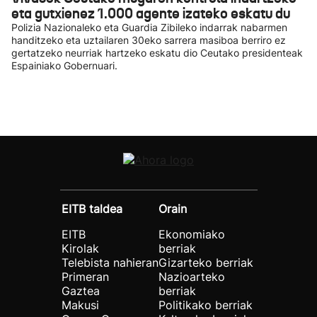
eta gutxienez 1.000 agente izateko eskatu du
Polizia Nazionaleko eta Guardia Zibileko indarrak nabarmen
handitzeko eta uztailaren 30eko sarrera masiboa berriro ez
gertatzeko neurriak hartzeko eskatu dio Ceutako presidenteak
Espainiako Gobernuari.
EITB taldea
Orain
EITB
Ekonomiako
Kirolak
berriak
Telebista nahieran
Gizarteko berriak
Primeran
Nazioarteko
Gaztea
berriak
Makusi
Politikako berriak