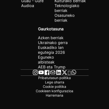
Guau - Gure
Kulturako berriak
Audioa
Teknologiako
berriak
Osasuneko
berriak
Gaurkotasuna
Azken berriak
Ukrainako gerra
Euskadiko lan
egutegia 2026
Eguneko
albisteak
AEB eta Trump
Pribatutasun politika
Lege oharra
Cookie politika
Cookieen konfigurazioa
Harremana