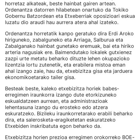
horretaz alkateak, beste hainbat gairen artean.
Ordenantza datorren hilabetean onartuko da Tokiko
Gobernu Batzordean eta Etxeberriak oposizioari eskua
luzatu dio araudi hau aurrera atera ahal izateko.
Ordenantza horretatik kanpo geratuko dira Erdi Aroko
hiriguneko, zabalguneko eta Arriaga, Salburua eta
Zabalganako hainbat gunetako eremuak, bai eta hiriko
arteria nagusiak ere. Baimendutako lokalek gutxienez
zazpi urte metatu beharko dituzte lehen okupazioko
lizentzia lortu zutenetik, eta erabilera mistoa eman
ahal izango zaie, hau da, etxebizitza gisa eta jarduera
ekonomikoetarako tailer gisa.
Besteak beste, kaleko etxebizitza horiek babes-
erregimen iraunkorra izango dute etorkizuneko
eskualdatzeen aurrean, eta administrazioak
lehentasuna izango du erosteko edo atzera
eskuratzeko. Bizileku iraunkorretarako erabili beharko
dira, eta salerosketa-eragiketetan eskuratzeko
Etxebiden inskribatuta egon beharko da.
Etxebizitza horien prezioa erregimen orokorreko BOE-