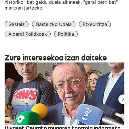
historiko" bat galdu duela alkateak, "garai berri bat"
martxan jartzeko.
Gasteiz
Gasteizko Udala
Etxebizitza
Alderdi Politikoak
Politika
Zure interesekoa izan daiteke
Vivasek Ceutako mugaren kontrola indartzeko