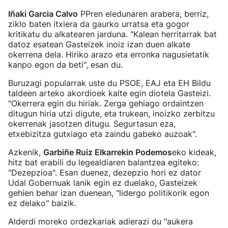
Iñaki Garcia Calvo
PPren eledunaren arabera, berriz,
ziklo baten itxiera da gaurko urratsa eta gogor
kritikatu du alkatearen jarduna. "Kalean herritarrak bat
datoz esatean Gasteizek inoiz izan duen alkate
okerrena dela. Hiriko arazo eta erronka nagusietatik
kanpo egon da beti", esan du.
Buruzagi popularrak uste du PSOE, EAJ eta EH Bildu
taldeen arteko akordioek kalte egin diotela Gasteizi.
"Okerrera egin du hiriak. Zerga gehiago ordaintzen
ditugun hiria utzi digute, eta trukean, inoizko zerbitzu
okerrenak jasotzen ditugu. Segurtasun eza,
etxebizitza gutxiago eta zaindu gabeko auzoak".
Azkenik,
Garbiñe Ruiz Elkarrekin Podemos
eko kideak,
hitz bat erabili du legealdiaren balantzea egiteko:
"Dezepzioa". Esan duenez, dezepzio hori ez dator
Udal Gobernuak lanik egin ez duelako, Gasteizek
gehien behar izan duenean, "lidergo politikorik egon
ez delako" baizik.
Alderdi moreko ordezkariak adierazi du "aukera