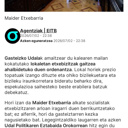
Maider Etxebarria
Agentziak | EITB
2026/07/02 - 22:38
Azken eguneratzea
2026/07/02 - 22:38
Gasteizko Udala
k amaitzear du kalearen mailan
kokatutako
lokaletan etxebizitzak gaitzea
ahalbidetuko duen ordenantza
. Lokal horiek prezio
topatuak izango dituzte eta ohiko bizilekuetara eta
bizileku iraunkorretara bideratu beharko dira,
espekulazioa saihesteko beste erabilera batzuk
debekatuz.
Hori izan da
Maider Etxebarria
alkate sozialistak
etxebizitzaren arloan iragarri duen berrikuntzetako
bat; ez alferrik, hori da gasteiztarren kezka
nagusietako bat. Legegintzaldiko laugarren eta azken
Udal Politikaren Eztabaida Orokorrean
hitz egin du