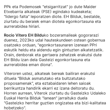
PPk eta Podemosek "etsigarritzat" jo dute Maider
Etxebarria alkateak (PSE) egindako kudeaketa;
"lidergo falta" leporatzen diote. EH Bilduk, bestalde,
ziurtatu du beraiek eman diotela egonkortasuna eta
aurrerabidea hiriari.
Rocio Vitero EH Bildu
ko bozeramaileak gogorarazi
duenez, 2023ko udal hauteskundeen ostean gobernua
osatzeko orduan, "egonkortasunaren izenean PPri
eskutik heldu eta aldendu egin gintuzten alkatetzatik.
Orain, denborak eta gertaera zehatzek erakutsi dute
EH Bildu izan dela Gasteizi egonkortasuna eta
aurrerabidea eman diona".
Viteroren ustez, alkateak bereak bailiran erakutsi
dituela "Bilduk asmatutako eta bultzatutako
proposamenak", eta eztabaidaren lehen saioak
berrikuntza handirik ekarri ez izana deitoratu du.
Horren aurrean, Viterok ziurtatu du Gasteizko Udaleko
Euskal Herria Bilduk "lanean" jarraituko duela
"Gasteizko herritar guztien ongizatea eta bizi-kalitatea
hobetzeko".