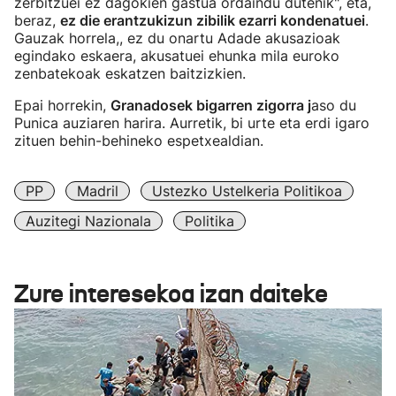
zerbitzuei ez dagokien gastua ordaindu dutenik", eta,
beraz,
ez die erantzukizun zibilik ezarri kondenatuei
.
Gauzak horrela,, ez du onartu Adade akusazioak
egindako eskaera, akusatuei ehunka mila euroko
zenbatekoak eskatzen baitzizkien.
Epai horrekin,
Granadosek bigarren zigorra j
aso du
Punica auziaren harira. Aurretik, bi urte eta erdi igaro
zituen behin-behineko espetxealdian.
PP
Madril
Ustezko Ustelkeria Politikoa
Auzitegi Nazionala
Politika
Zure interesekoa izan daiteke