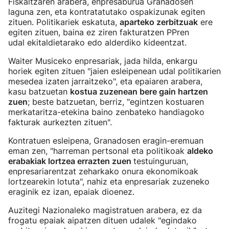
Fiskaltzaren arabera, enpresaburua Granadosen
laguna zen, eta kontratatutako ospakizunak egiten
zituen. Politikariek eskatuta,
aparteko zerbitzuak
ere
egiten zituen, baina ez ziren fakturatzen PPren
udal ekitaldietarako edo alderdiko kideentzat.
Waiter Musiceko enpresariak, jada hilda, enkargu
horiek egiten zituen "jaien esleipenean udal politikarien
mesedea izaten jarraitzeko", eta epaiaren arabera,
kasu batzuetan
kostua zuzenean bere gain hartzen
zuen
; beste batzuetan, berriz, "egintzen kostuaren
merkataritza-etekina baino zenbateko handiagoko
fakturak aurkezten zituen".
Kontratuen esleipena, Granadosen eragin-eremuan
eman zen, "harreman pertsonal eta politikoak
aldeko
erabakiak lortzea errazten zuen
testuinguruan,
enpresariarentzat zeharkako onura ekonomikoak
lortzearekin lotuta", nahiz eta enpresariak zuzeneko
eraginik ez izan, epaiak dioenez.
Auzitegi Nazionaleko magistratuen arabera, ez da
frogatu epaiak aipatzen dituen udalek "egindako