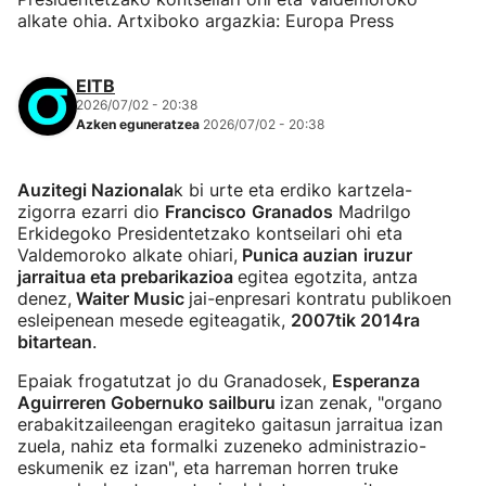
alkate ohia. Artxiboko argazkia: Europa Press
EITB
2026/07/02 - 20:38
Azken eguneratzea
2026/07/02 - 20:38
Auzitegi Nazionala
k bi urte eta erdiko kartzela-
zigorra ezarri dio
Francisco
Granados
Madrilgo
Erkidegoko Presidentetzako kontseilari ohi eta
Valdemoroko alkate ohiari,
Punica auzian
iruzur
jarraitua eta prebarikazioa
egitea egotzita, antza
denez,
Waiter Music
jai-enpresari kontratu publikoen
esleipenean mesede egiteagatik,
2007tik 2014ra
bitartean
.
Epaiak frogatutzat jo du Granadosek,
Esperanza
Aguirreren Gobernuko sailburu
izan zenak, "organo
erabakitzaileengan eragiteko gaitasun jarraitua izan
zuela, nahiz eta formalki zuzeneko administrazio-
eskumenik ez izan", eta harreman horren truke