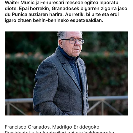
Waiter Music jai-enpresari mesede egitea leporatu
diote. Epai horrekin, Granadosek bigarren zigorra jaso
du Punica auziaren harira. Aurretik, bi urte eta erdi
igaro zituen behin-behineko espetxealdian.
Francisco Granados, Madrilgo Erkidegoko
Presidentetzako kontseilari ohi eta Valdemoroko