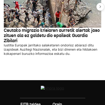
Ceutako migrazio krisiaren aurretik alertak jaso
zituen ala ez galdetu dio epaileak Guardia
Zibilari
Iustitia Europak jarritako salaketaren ondorioz abiarazi ditu
izapideak Auzitegi Nazionalak, eta bizi direnen eta hildakoen
kokapenari buruzko informazioa eskatu du.
EITB taldea
Orain