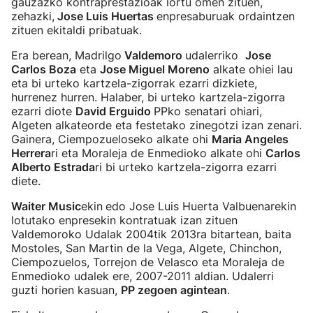
gauzazko kontraprestazioak lortu omen zituen,
zehazki,
Jose Luis Huertas
enpresaburuak ordaintzen
zituen ekitaldi pribatuak.
Era berean, Madrilgo
Valdemoro
udalerriko
Jose
Carlos Boza
eta
Jose Miguel Moreno
alkate ohiei lau
eta bi urteko kartzela-zigorrak ezarri dizkiete,
hurrenez hurren. Halaber, bi urteko kartzela-zigorra
ezarri diote
David Erguido
PPko senatari ohiari,
Algeten alkateorde eta festetako zinegotzi izan zenari.
Gainera, Ciempozueloseko alkate ohi
Maria Angeles
Herrera
ri eta Moraleja de Enmedioko alkate ohi
Carlos
Alberto Estrada
ri bi urteko kartzela-zigorra ezarri
diete.
Waiter Music
ekin
edo Jose Luis Huerta Valbuenarekin
lotutako enpresekin kontratuak izan zituen
Valdemoroko Udalak 2004tik 2013ra bitartean, baita
Mostoles, San Martin de la Vega, Algete, Chinchon,
Ciempozuelos, Torrejon de Velasco eta Moraleja de
Enmedioko udalek ere, 2007-2011 aldian. Udalerri
guzti horien kasuan,
PP zegoen agintean
.