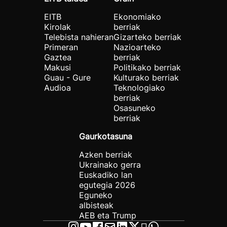
EITB
Ekonomiako
Kirolak
berriak
Telebista nahieran
Gizarteko berriak
Primeran
Nazioarteko
Gaztea
berriak
Makusi
Politikako berriak
Guau - Gure
Kulturako berriak
Audioa
Teknologiako
berriak
Osasuneko
berriak
Gaurkotasuna
Azken berriak
Ukrainako gerra
Euskadiko lan
egutegia 2026
Eguneko
albisteak
AEB eta Trump