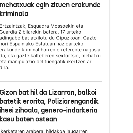
mehatxuak egin zituen erakunde
kriminala
Ertzaintzak, Esquadra Mossoekin eta
Guardia Zibilarekin batera, 17 urteko
adingabe bat atxilotu du Gipuzkoan. Gazte
hori Espainiako Estatuan nazioarteko
erakunde kriminal horren erreferente nagusia
da, eta gazte kalteberen sextortsio, mehatxu
eta manipulazio delituengatik ikertzen ari
dira.
Gizon bat hil da Lizarran, balkoi
batetik erorita, Poliziarengandik
ihesi zihoala, genero-indarkeria
kasu baten ostean
Ikerketaren arabera, hildakoa laugarren