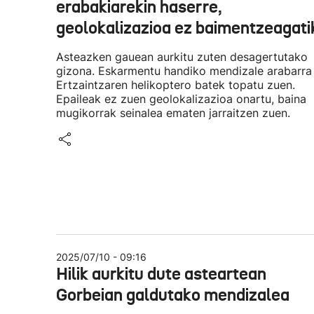
erabakiarekin haserre,
geolokalizazioa ez baimentzeagati
Asteazken gauean aurkitu zuten desagertutako
gizona. Eskarmentu handiko mendizale arabarra
Ertzaintzaren helikoptero batek topatu zuen.
Epaileak ez zuen geolokalizazioa onartu, baina
mugikorrak seinalea ematen jarraitzen zuen.
2025/07/10 - 09:16
Hilik aurkitu dute asteartean
Gorbeian galdutako mendizalea