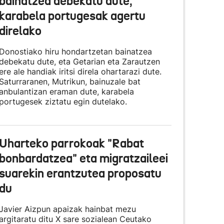
bainatzea debekatu dute,
karabela portugesak agertu
direlako
Donostiako hiru hondartzetan bainatzea
debekatu dute, eta Getarian eta Zarautzen
ere ale handiak iritsi direla ohartarazi dute.
Saturraranen, Mutrikun, bainuzale bat
anbulantizan eraman dute, karabela
portugesek ziztatu egin dutelako.
Uharteko parrokoak "Rabat
bonbardatzea" eta migratzaileei
suarekin erantzutea proposatu
du
Javier Aizpun apaizak hainbat mezu
argitaratu ditu X sare sozialean Ceutako