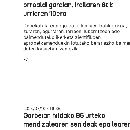
orroaldi garaian, irailaren 8tik
urriaren 10era
Debekatuta egongo da ibilgailuen trafiko osoa,
zuraren, egurraren, larreen, luberritzeen edo
baimendutako ikerketa zientifikoen
aprobetxamenduekin lotutako berariazko baime
duten kasuetan izan ezik.
2025/07/10 - 19:36
Gorbeian hildako 86 urteko
mendizalearen senideak epaileare