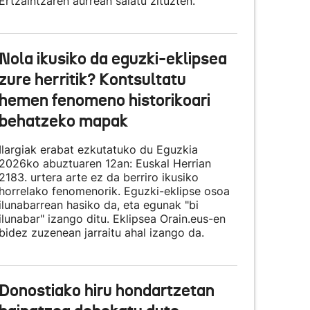
Ertzaintzaren aurrean salatu zituzten.
Nola ikusiko da eguzki-eklipsea
zure herritik? Kontsultatu
hemen fenomeno historikoari
behatzeko mapak
Ilargiak erabat ezkutatuko du Eguzkia
2026ko abuztuaren 12an: Euskal Herrian
2183. urtera arte ez da berriro ikusiko
horrelako fenomenorik. Eguzki-eklipse osoa
ilunabarrean hasiko da, eta egunak "bi
ilunabar" izango ditu. Eklipsea Orain.eus-en
bidez zuzenean jarraitu ahal izango da.
Donostiako hiru hondartzetan