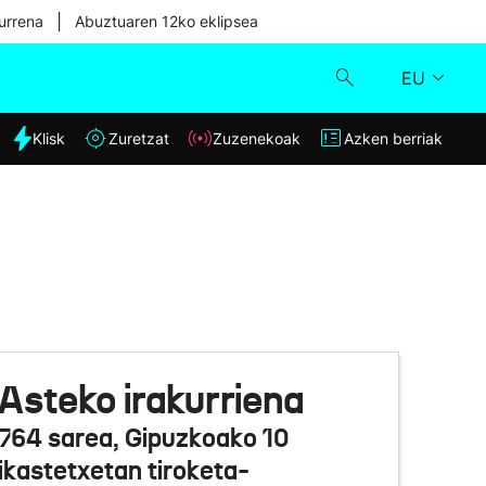
|
urrena
Abuztuaren 12ko eklipsea
EU
dia
Klisk
Zuretzat
Zuzenekoak
Azken berriak
Klisk
Zuzenekoak
Zuretzat
Azken berriak
Asteko irakurriena
764 sarea, Gipuzkoako 10
ikastetxetan tiroketa-