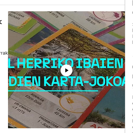
k
rrak