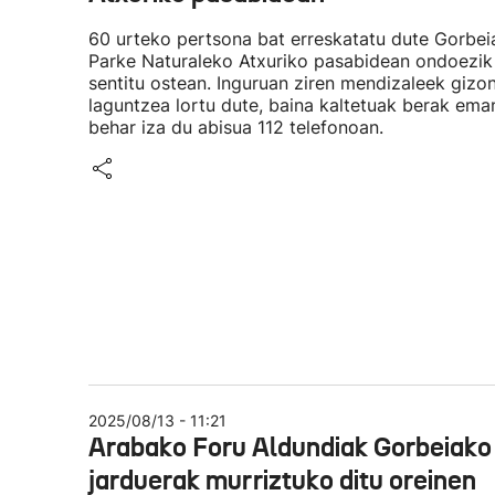
60 urteko pertsona bat erreskatatu dute Gorbei
Parke Naturaleko Atxuriko pasabidean ondoezik
sentitu ostean. Inguruan ziren mendizaleek gizon
laguntzea lortu dute, baina kaltetuak berak ema
behar iza du abisua 112 telefonoan.
2025/08/13 - 11:21
Arabako Foru Aldundiak Gorbeiako
jarduerak murriztuko ditu oreinen