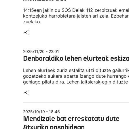
14:15ean jakin du SOS Deiak 112 zerbitzuak emak
kontzejuko harrobietara jaisten ari zela. Ezbehar
zuelako.
2025/11/20 - 22:01
Denboraldiko lehen elurteak eskiza
Lehen elurteek zuriz estalita utzi dituzte gailurr
gozatzeko aukera aparta izango dute hurrengo 
gehiago pilatu dira. Lehen jaitsierak egin dituzte
2025/10/19 - 18:46
Mendizale bat erreskatatu dute
Atxuriko pasabidean