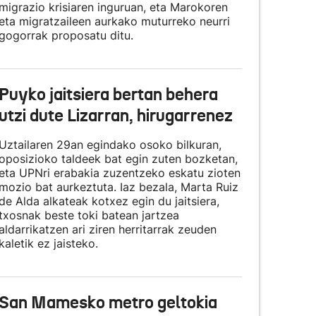
migrazio krisiaren inguruan, eta Marokoren
eta migratzaileen aurkako muturreko neurri
gogorrak proposatu ditu.
Puyko jaitsiera bertan behera
utzi dute Lizarran, hirugarrenez
Uztailaren 29an egindako osoko bilkuran,
oposizioko taldeek bat egin zuten bozketan,
eta UPNri erabakia zuzentzeko eskatu zioten
mozio bat aurkeztuta. Iaz bezala, Marta Ruiz
de Alda alkateak kotxez egin du jaitsiera,
txosnak beste toki batean jartzea
aldarrikatzen ari ziren herritarrak zeuden
kaletik ez jaisteko.
San Mamesko metro geltokia