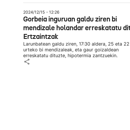
2024/12/15 - 12:26
Gorbeia inguruan galdu ziren bi
mendizale holandar erreskatatu di
Ertzaintzak
Larunbatean galdu ziren, 17:30 aldera, 25 eta 22
urteko bi mendizaleak, eta gaur goizaldean
erreskatatu dituzte, hipotermia zantzuekin.