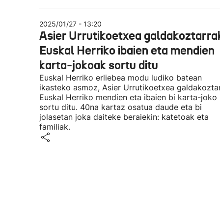
2025/01/27 - 13:20
Asier Urrutikoetxea galdakoztarra
Euskal Herriko ibaien eta mendien
karta-jokoak sortu ditu
Euskal Herriko erliebea modu ludiko batean
ikasteko asmoz, Asier Urrutikoetxea galdakozta
Euskal Herriko mendien eta ibaien bi karta-joko
sortu ditu. 40na kartaz osatua daude eta bi
jolasetan joka daiteke beraiekin: katetoak eta
familiak.