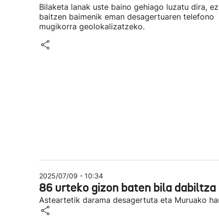
Bilaketa lanak uste baino gehiago luzatu dira, ez
baitzen baimenik eman desagertuaren telefono
mugikorra geolokalizatzeko.
2025/07/09 - 10:34
86 urteko gizon baten bila dabiltz
Asteartetik darama desagertuta eta Muruako har