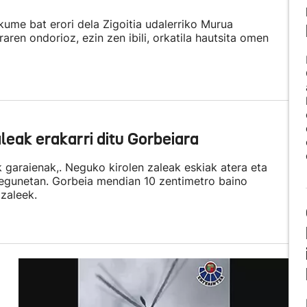
ume bat erori dela Zigoitia udalerriko Murua
raren ondorioz, ezin zen ibili, orkatila hautsita omen
leak erakarri ditu Gorbeiara
ik garaienak,. Neguko kirolen zaleak eskiak atera eta
egunetan. Gorbeia mendian 10 zentimetro baino
 zaleek.