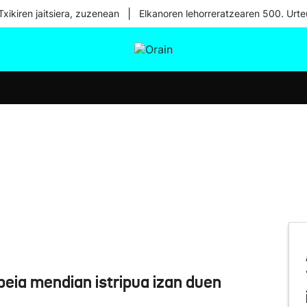
|
xikiren jaitsiera, zuzenean
Elkanoren lehorreratzearen 500. Urte
tura
Ikusmiran
Egural
Osasuna
Teknologia
eia mendian istripua izan duen