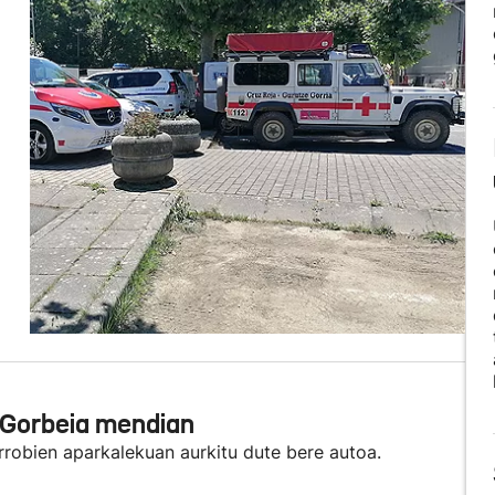
a Gorbeia mendian
robien aparkalekuan aurkitu dute bere autoa.