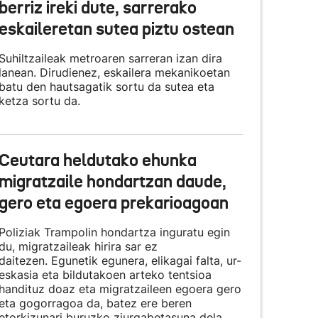
berriz ireki dute, sarrerako
eskaileretan sutea piztu ostean
Suhiltzaileak metroaren sarreran izan dira
lanean. Dirudienez, eskailera mekanikoetan
batu den hautsagatik sortu da sutea eta
ketza sortu da.
Ceutara heldutako ehunka
migratzaile hondartzan daude,
gero eta egoera prekarioagoan
Poliziak Trampolin hondartza inguratu egin
du, migratzaileak hirira sar ez
daitezen. Egunetik egunera, elikagai falta, ur-
eskasia eta bildutakoen arteko tentsioa
handituz doaz eta migratzaileen egoera gero
eta gogorragoa da, batez ere beren
etorkizunari buruzko ziurgabetasuna dela