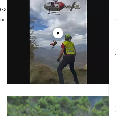
ako
ari
n