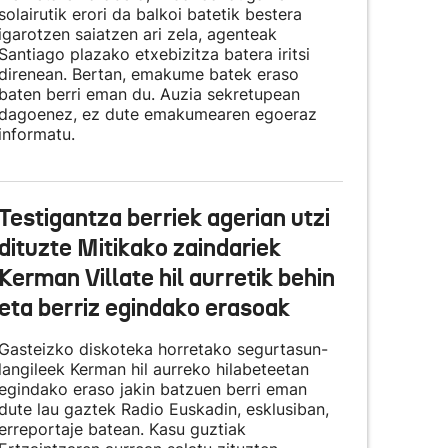
solairutik erori da balkoi batetik bestera
igarotzen saiatzen ari zela, agenteak
Santiago plazako etxebizitza batera iritsi
direnean. Bertan, emakume batek eraso
baten berri eman du. Auzia sekretupean
dagoenez, ez dute emakumearen egoeraz
informatu.
Testigantza berriek agerian utzi
dituzte Mitikako zaindariek
Kerman Villate hil aurretik behin
eta berriz egindako erasoak
Gasteizko diskoteka horretako segurtasun-
langileek Kerman hil aurreko hilabeteetan
egindako eraso jakin batzuen berri eman
dute lau gaztek Radio Euskadin, esklusiban,
erreportaje batean. Kasu guztiak