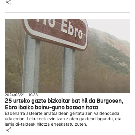
2024/08/21 - 19:38
25 urteko gazte bizkaitar bat hil da Burgosen,
Ebro ibaiko bainu-gune batean itota
Ezbeharra astearte arratsaldean gertatu zen Valdenoceda
udalerrian. Lekukoek ezin izan zioten gazteari lagundu, eta
larrialdi-taldeek hilotza erreskatatu zuten.