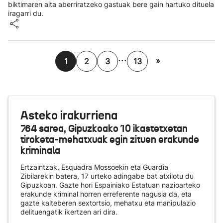
biktimaren aita aberriratzeko gastuak bere gain hartuko dituela
iragarri du.
...
»
1
2
3
13
Asteko irakurriena
764 sarea, Gipuzkoako 10 ikastetxetan
tiroketa-mehatxuak egin zituen erakunde
kriminala
Ertzaintzak, Esquadra Mossoekin eta Guardia
Zibilarekin batera, 17 urteko adingabe bat atxilotu du
Gipuzkoan. Gazte hori Espainiako Estatuan nazioarteko
erakunde kriminal horren erreferente nagusia da, eta
gazte kalteberen sextortsio, mehatxu eta manipulazio
delituengatik ikertzen ari dira.