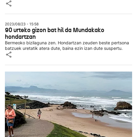
2023/08/23 - 15:58
90 urteko gizon bat hil da Mundakako
hondartzan
Bermeoko bizilaguna zen. Hondartzan zeuden beste pertsona
batzuek uretatik atera dute, baina ezin izan dute suspertu.