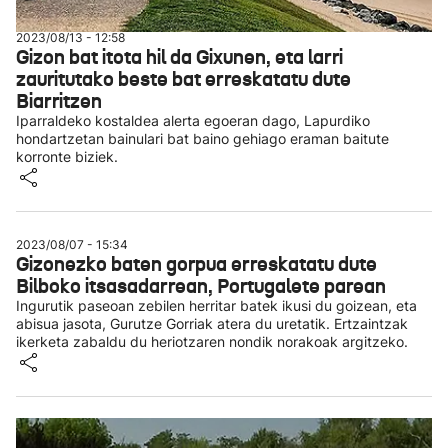
2023/08/13 - 12:58
Gizon bat itota hil da Gixunen, eta larri
zauritutako beste bat erreskatatu dute
Biarritzen
Iparraldeko kostaldea alerta egoeran dago, Lapurdiko
hondartzetan bainulari bat baino gehiago eraman baitute
korronte biziek.
2023/08/07 - 15:34
Gizonezko baten gorpua erreskatatu dute
Bilboko itsasadarrean, Portugalete parean
Ingurutik paseoan zebilen herritar batek ikusi du goizean, eta
abisua jasota, Gurutze Gorriak atera du uretatik. Ertzaintzak
ikerketa zabaldu du heriotzaren nondik norakoak argitzeko.