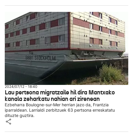
2024/07/12 - 18:40
Lau pertsona migratzaile hil dira Mantxako
kanala zeharkatu nahian ari zirenean
Ezbeharra Boulogne-sur-Mer herrian jazo da, Frantzia
iparraldean. Larrialdi zerbitzuek 63 pertsona erreskatatu
dituzte guztira.