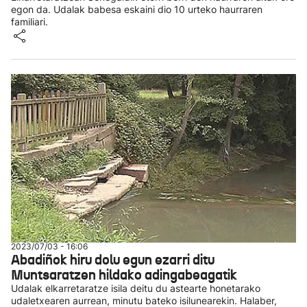
egon da. Udalak babesa eskaini dio 10 urteko haurraren
familiari.
2023/07/03 - 16:06
Abadiñok hiru dolu egun ezarri ditu
Muntsaratzen hildako adingabeagatik
Udalak elkarretaratze isila deitu du astearte honetarako
udaletxearen aurrean, minutu bateko isilunearekin. Halaber,