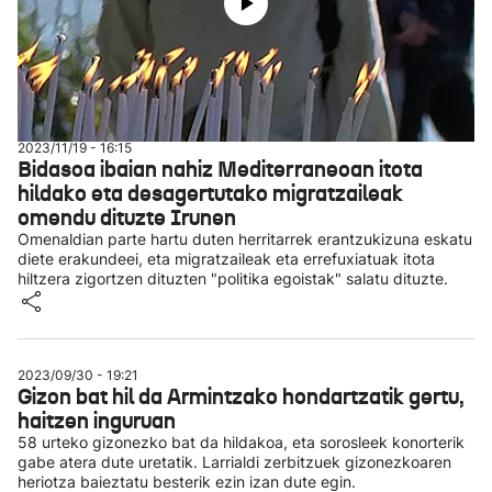
2023/11/19 - 16:15
Bidasoa ibaian nahiz Mediterraneoan itota
hildako eta desagertutako migratzaileak
omendu dituzte Irunen
Omenaldian parte hartu duten herritarrek erantzukizuna eskatu
diete erakundeei, eta migratzaileak eta errefuxiatuak itota
hiltzera zigortzen dituzten "politika egoistak" salatu dituzte.
2023/09/30 - 19:21
Gizon bat hil da Armintzako hondartzatik gertu,
haitzen inguruan
58 urteko gizonezko bat da hildakoa, eta sorosleek konorterik
gabe atera dute uretatik. Larrialdi zerbitzuek gizonezkoaren
heriotza baieztatu besterik ezin izan dute egin.