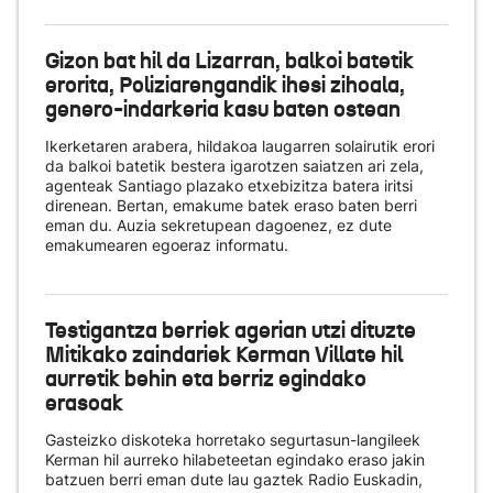
Gizon bat hil da Lizarran, balkoi batetik
erorita, Poliziarengandik ihesi zihoala,
genero-indarkeria kasu baten ostean
Ikerketaren arabera, hildakoa laugarren solairutik erori
da balkoi batetik bestera igarotzen saiatzen ari zela,
agenteak Santiago plazako etxebizitza batera iritsi
direnean. Bertan, emakume batek eraso baten berri
eman du. Auzia sekretupean dagoenez, ez dute
emakumearen egoeraz informatu.
Testigantza berriek agerian utzi dituzte
Mitikako zaindariek Kerman Villate hil
aurretik behin eta berriz egindako
erasoak
Gasteizko diskoteka horretako segurtasun-langileek
Kerman hil aurreko hilabeteetan egindako eraso jakin
batzuen berri eman dute lau gaztek Radio Euskadin,