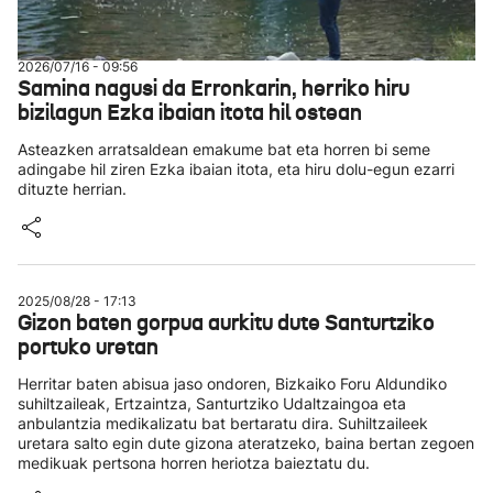
2026/07/16 - 09:56
Samina nagusi da Erronkarin, herriko hiru
bizilagun Ezka ibaian itota hil ostean
Asteazken arratsaldean emakume bat eta horren bi seme
adingabe hil ziren Ezka ibaian itota, eta hiru dolu-egun ezarri
dituzte herrian.
2025/08/28 - 17:13
Gizon baten gorpua aurkitu dute Santurtziko
portuko uretan
Herritar baten abisua jaso ondoren, Bizkaiko Foru Aldundiko
suhiltzaileak, Ertzaintza, Santurtziko Udaltzaingoa eta
anbulantzia medikalizatu bat bertaratu dira. Suhiltzaileek
uretara salto egin dute gizona ateratzeko, baina bertan zegoen
medikuak pertsona horren heriotza baieztatu du.