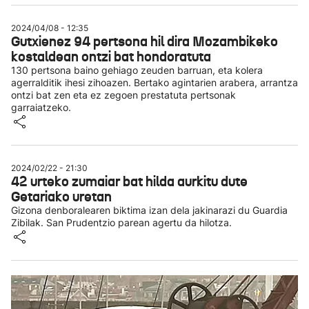
2024/04/08 - 12:35
Gutxienez 94 pertsona hil dira Mozambikeko
kostaldean ontzi bat hondoratuta
130 pertsona baino gehiago zeuden barruan, eta kolera
agerralditik ihesi zihoazen. Bertako agintarien arabera, arrantza
ontzi bat zen eta ez zegoen prestatuta pertsonak
garraiatzeko.
2024/02/22 - 21:30
42 urteko zumaiar bat hilda aurkitu dute
Getariako uretan
Gizona denboralearen biktima izan dela jakinarazi du Guardia
Zibilak. San Prudentzio parean agertu da hilotza.