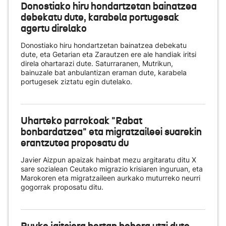
Donostiako hiru hondartzetan bainatzea
debekatu dute, karabela portugesak
agertu direlako
Donostiako hiru hondartzetan bainatzea debekatu
dute, eta Getarian eta Zarautzen ere ale handiak iritsi
direla ohartarazi dute. Saturraranen, Mutrikun,
bainuzale bat anbulantizan eraman dute, karabela
portugesek ziztatu egin dutelako.
Uharteko parrokoak "Rabat
bonbardatzea" eta migratzaileei suarekin
erantzutea proposatu du
Javier Aizpun apaizak hainbat mezu argitaratu ditu X
sare sozialean Ceutako migrazio krisiaren inguruan, eta
Marokoren eta migratzaileen aurkako muturreko neurri
gogorrak proposatu ditu.