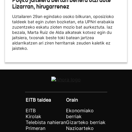
Puyko jaitsiera bertan behera utzi dute
Lizarran, hirugarrenez
Uztailaren 29an egindako osoko bilkuran, oposizioko
taldeek bat egin zuten bozketan, eta UPNri erabakia
zuzentzeko eskatu zioten mozio bat aurkeztuta. Iaz
bezala, Marta Ruiz de Alda alkateak kotxez egin du
jaitsiera, txosnak beste toki batean jartzea
aldarrikatzen ari ziren herritarrak zeuden kaletik ez
jaisteko.
EITB taldea
Orain
EITB
Ekonomiako
Kirolak
berriak
Telebista nahieran
Gizarteko berriak
Primeran
Nazioarteko