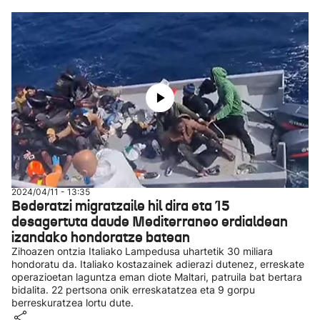
2024/04/11 - 13:35
Bederatzi migratzaile hil dira eta 15
desagertuta daude Mediterraneo erdialdean
izandako hondoratze batean
Zihoazen ontzia Italiako Lampedusa uhartetik 30 miliara
hondoratu da. Italiako kostazainek adierazi dutenez, erreskate
operazioetan laguntza eman diote Maltari, patruila bat bertara
bidalita. 22 pertsona onik erreskatatzea eta 9 gorpu
berreskuratzea lortu dute.