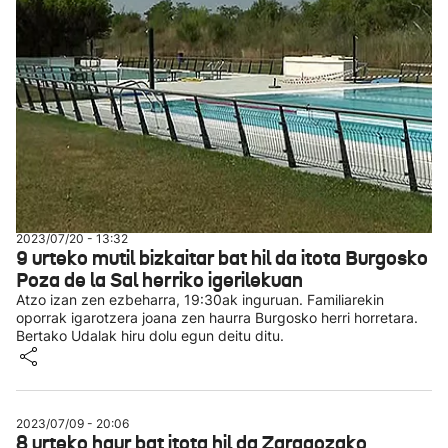
2023/07/20 - 13:32
9 urteko mutil bizkaitar bat hil da itota Burgosko
Poza de la Sal herriko igerilekuan
Atzo izan zen ezbeharra, 19:30ak inguruan. Familiarekin
oporrak igarotzera joana zen haurra Burgosko herri horretara.
Bertako Udalak hiru dolu egun deitu ditu.
2023/07/09 - 20:06
8 urteko haur bat itota hil da Zaragozako