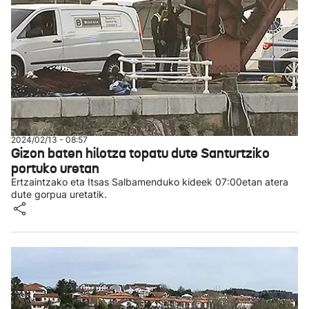
2024/02/13 - 08:57
Gizon baten hilotza topatu dute Santurtziko
portuko uretan
Ertzaintzako eta Itsas Salbamenduko kideek 07:00etan atera
dute gorpua uretatik.