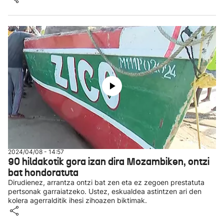
2024/04/08 - 14:57
90 hildakotik gora izan dira Mozambiken, ontzi
bat hondoratuta
Dirudienez, arrantza ontzi bat zen eta ez zegoen prestatuta
pertsonak garraiatzeko. Ustez, eskualdea astintzen ari den
kolera agerralditik ihesi zihoazen biktimak.