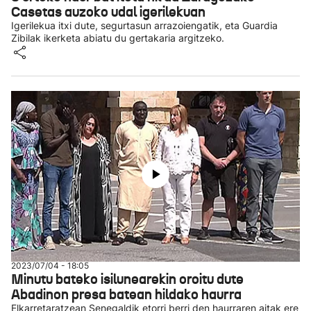
Casetas auzoko udal igerilekuan
Igerilekua itxi dute, segurtasun arrazoiengatik, eta Guardia
Zibilak ikerketa abiatu du gertakaria argitzeko.
2023/07/04 - 18:05
Minutu bateko isilunearekin oroitu dute
Abadinon presa batean hildako haurra
Elkarretaratzean Senegaldik etorri berri den haurraren aitak ere