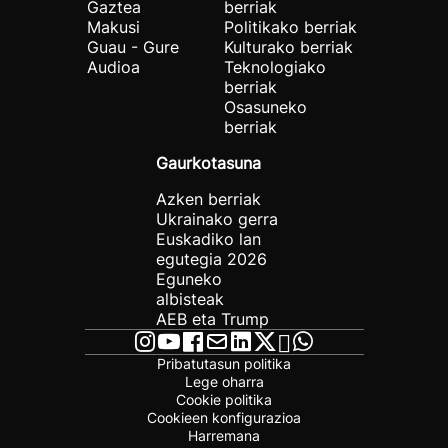
Gaztea
berriak
Makusi
Politikako berriak
Guau - Gure
Kulturako berriak
Audioa
Teknologiako
berriak
Osasuneko
berriak
Gaurkotasuna
Azken berriak
Ukrainako gerra
Euskadiko lan
egutegia 2026
Eguneko
albisteak
AEB eta Trump
Pribatutasun politika
Lege oharra
Cookie politika
Cookieen konfigurazioa
Harremana