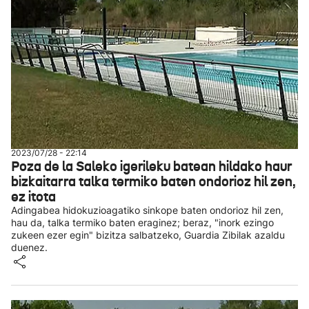
2023/07/28 - 22:14
Poza de la Saleko igerileku batean hildako haur
bizkaitarra talka termiko baten ondorioz hil zen,
ez itota
Adingabea hidokuzioagatiko sinkope baten ondorioz hil zen,
hau da, talka termiko baten eraginez; beraz, "inork ezingo
zukeen ezer egin" bizitza salbatzeko, Guardia Zibilak azaldu
duenez.