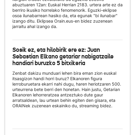
abuztuaren 12an: Euskal Herrian 2183. urtera arte ez da
berriro ikusiko horrelako fenomenorik. Eguzki-eklipse
osoa ilunabarrean hasiko da, eta egunak "bi ilunabar"
izango ditu. Eklipsea Orain.eus-en bidez zuzenean
jarraitu ahal izango da.
Sosik ez, eta hilobirik ere ez: Juan
Sebastian Elkano getariar nabigatzaile
handiari buruzko 5 bitxikeria
Zenbat dakizu munduari lehen bira eman zion euskal
itsasgizon handi horri buruz? Elkanoren figura
lerroburuetara ekarri nahi dugu, haren heriotzaren 500.
urteurrena bete berri den honetan. Hain justu, Getarian
Elkanoren lehorreratzea antzeztuko dute gaur
arratsaldean, lau urtean behin egiten den gisara, eta
ORAINek zuzenean eskainiko du
, streaming bidez.