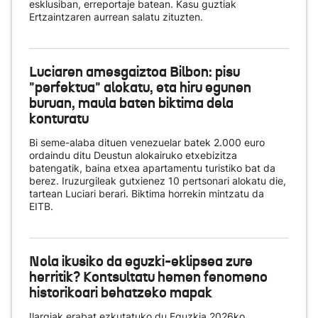
esklusiban, erreportaje batean. Kasu guztiak
Ertzaintzaren aurrean salatu zituzten.
Luciaren amesgaiztoa Bilbon: pisu
"perfektua" alokatu, eta hiru egunen
buruan, maula baten biktima dela
konturatu
Bi seme-alaba dituen venezuelar batek 2.000 euro
ordaindu ditu Deustun alokairuko etxebizitza
batengatik, baina etxea apartamentu turistiko bat da
berez. Iruzurgileak gutxienez 10 pertsonari alokatu die,
tartean Luciari berari. Biktima horrekin mintzatu da
EITB.
Nola ikusiko da eguzki-eklipsea zure
herritik? Kontsultatu hemen fenomeno
historikoari behatzeko mapak
Ilargiak erabat ezkutatuko du Eguzkia 2026ko