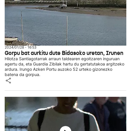
2024/01/28 - 16:53
Gorpu bat aurkitu dute Bidasoko uretan, Irunen
Hilotza Santiagotarrak arraun taldearen egoitzaren inguruan
agertu da, eta Guardia Zibilak hartu du gertatutakoa argitzeko
ardura. Irungo Azken Portu auzoko 52 urteko gizonezko
batena da gorpua.