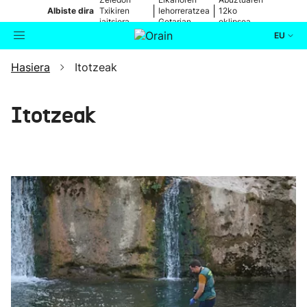
|
|
Albiste dira
Txikiren
lehorreratzea
12ko
jaitsiera,
Getarian
eklipsea
zuzenean
EU
Hasiera
Itotzeak
Aktualitatea
Bilatzailea
Politika
Itotzeak
Kultura
Ikusmiran
Eguraldia