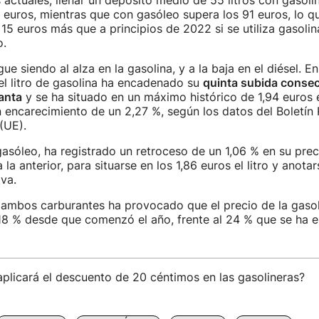
 actuales, llenar un depósito medio de 55 litros con gasoli
euros, mientras que con gasóleo supera los 91 euros, lo 
15 euros más que a principios de 2022 si se utiliza gasolina
o.
ue siendo al alza en la gasolina, y a la baja en el diésel. En
el litro de gasolina ha encadenado su
quinta subida conse
anta
y se ha situado en un máximo histórico de 1,94 euros 
n encarecimiento de un 2,27 %, según los datos del Boletín 
(UE).
gasóleo, ha registrado un retroceso de un 1,06 % en su pre
la anterior, para situarse en los 1,86 euros el litro y anota
va.
 ambos carburantes ha provocado que el precio de la gaso
8 % desde que comenzó el año, frente al 24 % que se ha e
plicará el descuento de 20 céntimos en las gasolineras?