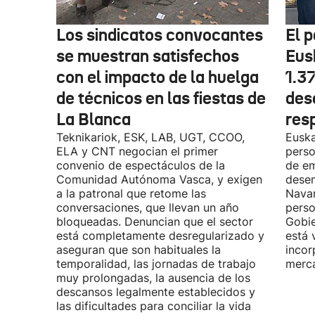
Los sindicatos convocantes
El p
se muestran satisfechos
Eus
con el impacto de la huelga
1.3
de técnicos en las fiestas de
des
La Blanca
res
Teknikariok, ESK, LAB, UGT, CCOO,
Euska
ELA y CNT negocian el primer
perso
convenio de espectáculos de la
de em
Comunidad Autónoma Vasca, y exigen
desem
a la patronal que retome las
Navar
conversaciones, que llevan un año
perso
bloqueadas. Denuncian que el sector
Gobie
está completamente desregularizado y
está 
aseguran que son habituales la
incor
temporalidad, las jornadas de trabajo
merca
muy prolongadas, la ausencia de los
descansos legalmente establecidos y
las dificultades para conciliar la vida