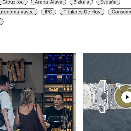
Gipuzkoa
Araba-Álava
Bizkaia
España
utonóma Vasca
IPC
Titulares De Hoy
Consum