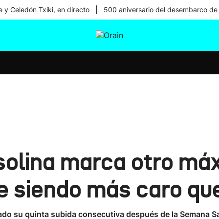
|
 y Celedón Txiki, en directo
500 aniversario del desembarco de
tura
Ikusmiran
Egural
Salud
Tecnología
asolina marca otro máx
e siendo más caro qu
enado su quinta subida consecutiva después de la Semana S