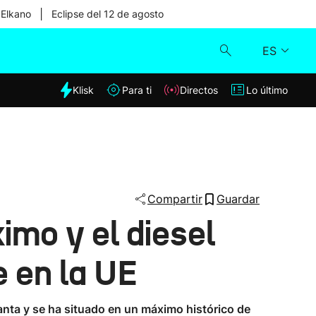
|
 Elkano
Eclipse del 12 de agosto
ES
dia
Klisk
Para ti
Directos
Lo último
Klisk
Directos
Para ti
Compartir
Guardar
imo y el diesel
Lo último
e en la UE
anta y se ha situado en un máximo histórico de