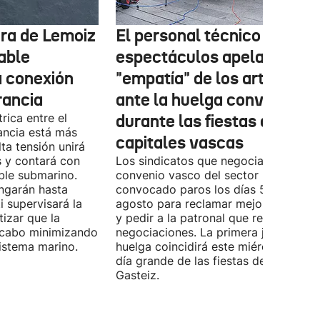
tura de Lemoiz
El personal técnico de
cable
espectáculos apela a la
a conexión
"empatía" de los artistas
rancia
ante la huelga convocada
rica entre el
durante las fiestas de las
ancia está más
capitales vascas
lta tensión unirá
 y contará con
Los sindicatos que negocian el prime
ble submarino.
convenio vasco del sector han
ongarán hasta
convocado paros los días 5, 14 y 26 
 supervisará la
agosto para reclamar mejoras labora
izar que la
y pedir a la patronal que retome las
a cabo minimizando
negociaciones. La primera jornada de
istema marino.
huelga coincidirá este miércoles con 
día grande de las fiestas de Vitoria-
Gasteiz.