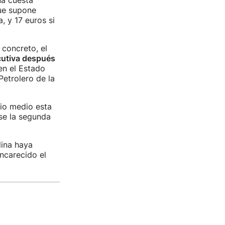
na cuesta
que supone
, y 17 euros si
 concreto, el
cutiva después
en el Estado
Petrolero de la
cio medio esta
rse la segunda
lina haya
ncarecido el