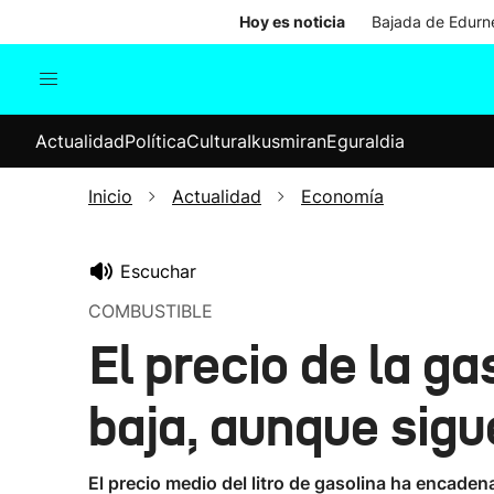
Hoy es noticia
Bajada de Edurne
Actualidad
Política
Cul
Actualidad
Política
Cultura
Ikusmiran
Eguraldia
Sociedad
Elecciones
Economía
Inicio
Actualidad
Economía
Internacional
Escuchar
COMBUSTIBLE
El precio de la g
baja, aunque sigu
El precio medio del litro de gasolina ha encad