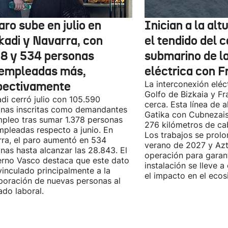
aro sube en julio en
Inician a la al
kadi y Navarra, con
el tendido del 
78 y 534 personas
submarino de l
empleadas más,
eléctrica con F
pectivamente
La interconexión eléct
Golfo de Bizkaia y Fr
di cerró julio con 105.590
cerca. Esta línea de a
nas inscritas como demandantes
Gatika con Cubnezais
pleo tras sumar 1.378 personas
276 kilómetros de ca
pleadas respecto a junio. En
Los trabajos se prol
ra, el paro aumentó en 534
verano de 2027 y Azti
nas hasta alcanzar las 28.843. El
operación para garant
rno Vasco destaca que este dato
instalación se lleve 
vinculado principalmente a la
el impacto en el ecos
poración de nuevas personas al
do laboral.