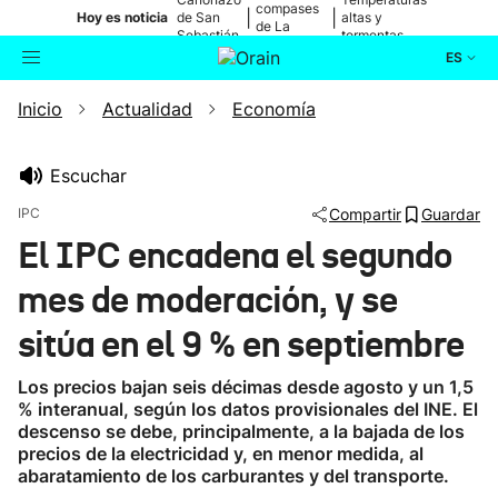
compases
|
|
Hoy es noticia
de San
altas y
de La
Sebastián
tormentas
Blanca
ES
Inicio
Actualidad
Economía
Actualidad
Buscador
Política
Escuchar
IPC
Compartir
Guardar
Cultura
El IPC encadena el segundo
mes de moderación, y se
Ikusmiran
sitúa en el 9 % en septiembre
Eguraldia
Los precios bajan seis décimas desde agosto y un 1,5
% interanual, según los datos provisionales del INE. El
descenso se debe, principalmente, a la bajada de los
precios de la electricidad y, en menor medida, al
abaratamiento de los carburantes y del transporte.