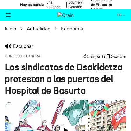
una
Edurne y
|
|
Hoy es noticia
de Elkano en
vivienda
Celedón
Getaria
de Bilbao
Txiki
ES
Inicio
Actualidad
Economía
Actualidad
Buscador
Política
Escuchar
CONFLICTO LABORAL
Compartir
Guardar
Cultura
Los sindicatos de Osakidetza
protestan a las puertas del
Ikusmiran
Hospital de Basurto
Eguraldia