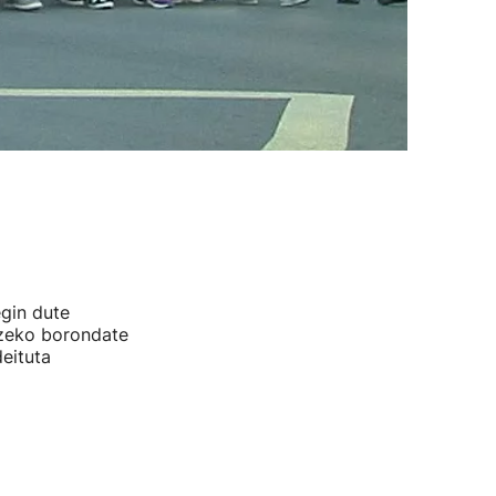
gin dute
tzeko borondate
deituta