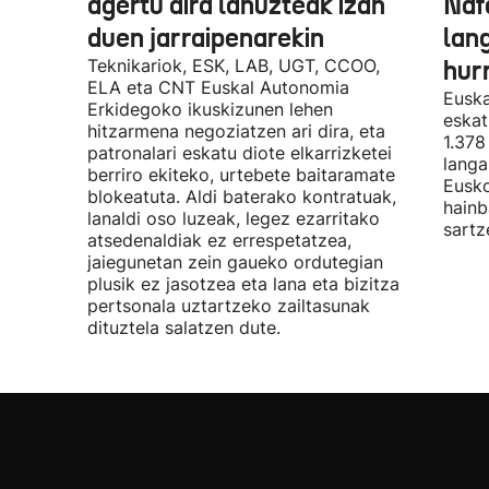
agertu dira lanuzteak izan
Naf
duen jarraipenarekin
lan
Teknikariok, ESK, LAB, UGT, CCOO,
hur
ELA eta CNT Euskal Autonomia
Euska
Erkidegoko ikuskizunen lehen
eskat
hitzarmena negoziatzen ari dira, eta
1.378
patronalari eskatu diote elkarrizketei
langa
berriro ekiteko, urtebete baitaramate
Eusko
blokeatuta. Aldi baterako kontratuak,
hainb
lanaldi oso luzeak, legez ezarritako
sartz
atsedenaldiak ez errespetatzea,
jaiegunetan zein gaueko ordutegian
plusik ez jasotzea eta lana eta bizitza
pertsonala uztartzeko zailtasunak
dituztela salatzen dute.