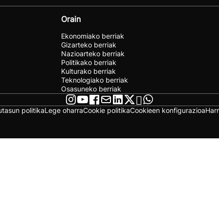
Orain
Ekonomiako berriak
Gizarteko berriak
Nazioarteko berriak
Politikako berriak
Kulturako berriak
Teknologiako berriak
Osasuneko berriak
utasun politika
Lege oharra
Cookie politika
Cookieen konfigurazioa
Har