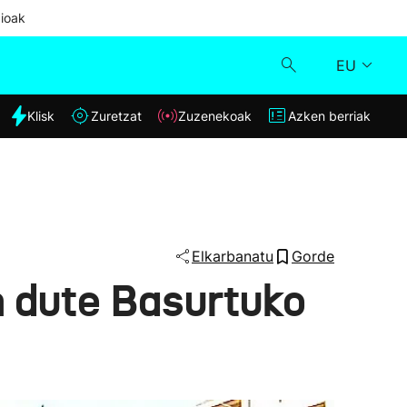
ioak
EU
dia
Klisk
Zuretzat
Zuzenekoak
Azken berriak
Klisk
Zuzenekoak
Zuretzat
Elkarbanatu
Gorde
n dute Basurtuko
Azken berriak