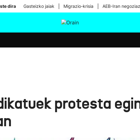
|
|
ste dira
Gasteizko jaiak
Migrazio-krisia
AEB-Iran negoziaz
tura
Ikusmiran
Egural
Osasuna
Teknologia
dikatuek protesta egi
an