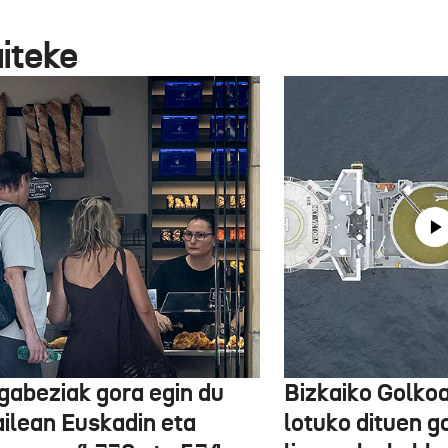
aiteke
gabeziak gora egin du
Bizkaiko Golkoa
ailean Euskadin eta
lotuko dituen g