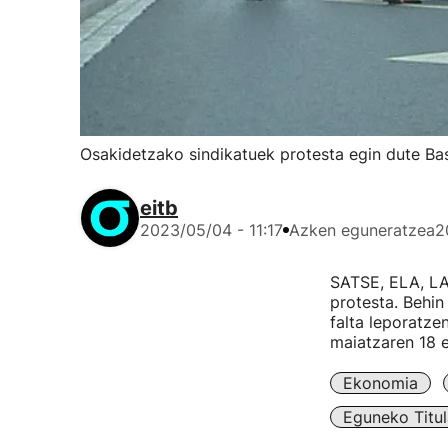
Osakidetzako sindikatuek protesta egin dute Bas
eitb
2023/05/04 - 11:17
Azken eguneratzea
2
SATSE, ELA, LA
protesta. Behi
falta leporatze
maiatzaren 18 e
Ekonomia
Eguneko Titul