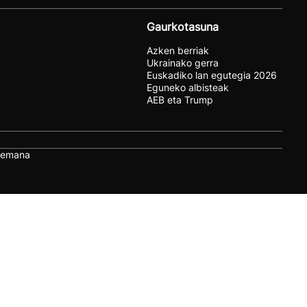
Gaurkotasuna
Azken berriak
Ukrainako gerra
Euskadiko lan egutegia 2026
Eguneko albisteak
AEB eta Trump
remana