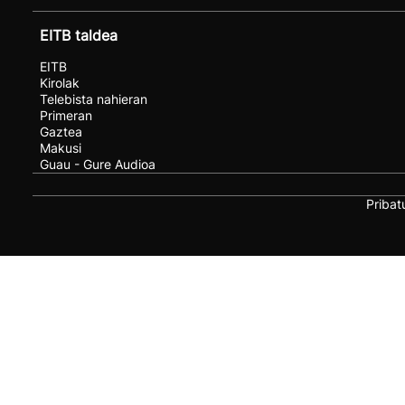
EITB taldea
EITB
Kirolak
Telebista nahieran
Primeran
Gaztea
Makusi
Guau - Gure Audioa
Pribat