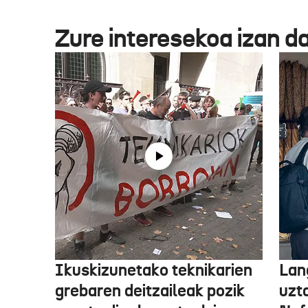
Zure interesekoa izan d
Ikuskizunetako teknikarien
Lan
grebaren deitzaileak pozik
uzt