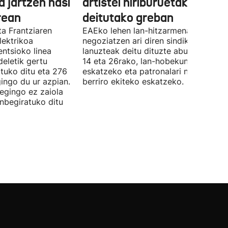
a jartzen hasi
artistei hiriburuetako jaiet
rean
deitutako greban
ta Frantziaren
EAEko lehen lan-hitzarmena
lektrikoa
negoziatzen ari diren sindikatuek
ntsioko linea
lanuzteak deitu dituzte abuztuaren 5,
eletik gertu
14 eta 26rako, lan-hobekuntzak
tuko ditu eta 276
eskatzeko eta patronalari negoziazio
ingo du ur azpian.
berriro ekiteko eskatzeko.
 egingo ez zaiola
inbegiratuko ditu