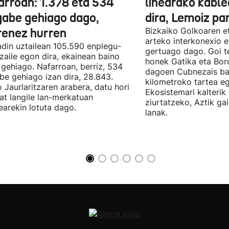
arroan: 1.378 eta 534
linearako kable
gabe gehiago dago,
dira, Lemoiz pa
renez hurren
Bizkaiko Golkoaren e
arteko interkonexio e
din uztailean 105.590 enplegu-
gertuago dago. Goi te
zaile egon dira, ekainean baino
honek Gatika eta Bord
 gehiago. Nafarroan, berriz, 534
dagoen Cubnezais ba
be gehiago izan dira, 28.843.
kilometroko tartea eg
 Jaurlaritzaren arabera, datu hori
Ekosistemari kalterik
at langile lan-merkatuan
ziurtatzeko, Aztik ga
earekin lotuta dago.
lanak.