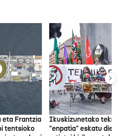
 eta Frantzia
Ikuskizunetako teknikariek
oi tentsioko
"enpatia" eskatu diete