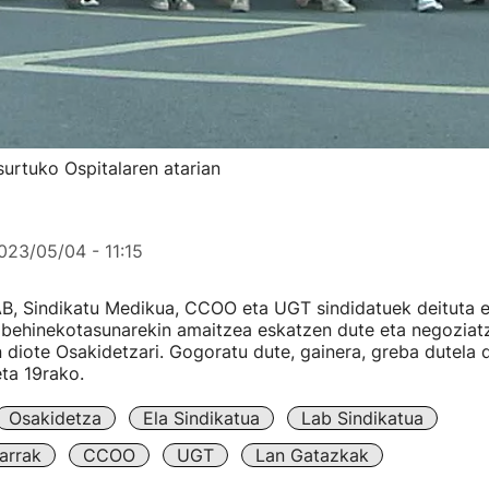
urtuko Ospitalaren atarian
023/05/04 - 11:15
B, Sindikatu Medikua, CCOO eta UGT sindidatuek deituta e
n behinekotasunarekin amaitzea eskatzen dute eta negozia
n diote Osakidetzari. Gogoratu dute, gainera, greba dutela 
ta 19rako.
Osakidetza
Ela Sindikatua
Lab Sindikatua
arrak
CCOO
UGT
Lan Gatazkak