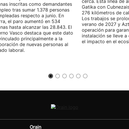
cerca. Esta línea de a
nas inscritas como demandantes
Gatika con Cubnezais
pleo tras sumar 1.378 personas
276 kilómetros de ca
pleadas respecto a junio. En
Los trabajos se prol
ra, el paro aumentó en 534
verano de 2027 y Azti
nas hasta alcanzar las 28.843. El
operación para garant
rno Vasco destaca que este dato
instalación se lleve 
vinculado principalmente a la
el impacto en el ecos
poración de nuevas personas al
do laboral.
Orain