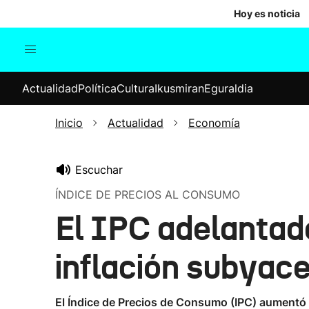
Hoy es noticia
Actualidad
Política
Cul
Actualidad
Política
Cultura
Ikusmiran
Eguraldia
Sociedad
Elecciones
Economía
Inicio
Actualidad
Economía
Internacional
Escuchar
ÍNDICE DE PRECIOS AL CONSUMO
El IPC adelantado
inflación subyace
El Índice de Precios de Consumo (IPC) aumentó t