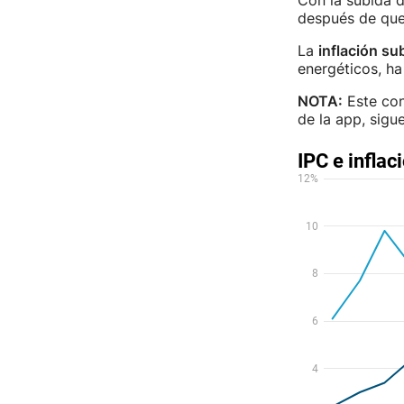
Con la subida d
después de que 
La
inflación s
energéticos, ha
NOTA:
Este cont
de la app, sigu