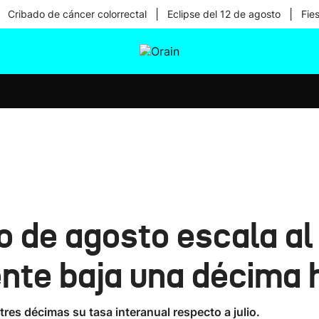
|
|
Cribado de cáncer colorrectal
Eclipse del 12 de agosto
Fie
tura
Ikusmiran
Egural
Salud
Tecnología
 de agosto escala al 
nte baja una décima h
res décimas su tasa interanual respecto a julio.