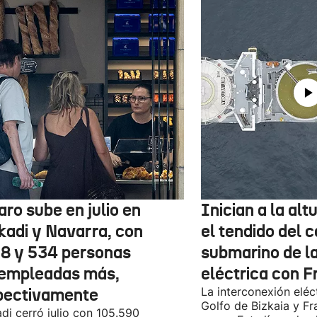
aro sube en julio en
Inician a la al
kadi y Navarra, con
el tendido del 
78 y 534 personas
submarino de l
empleadas más,
eléctrica con F
pectivamente
La interconexión eléct
Golfo de Bizkaia y Fr
di cerró julio con 105.590