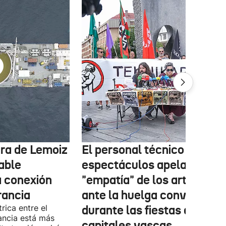
tura de Lemoiz
El personal técnico de
cable
espectáculos apela a la
a conexión
"empatía" de los artistas
rancia
ante la huelga convocada
rica entre el
durante las fiestas de las
ancia está más
capitales vascas