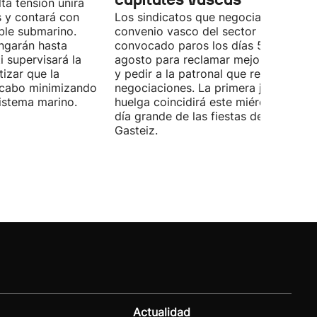
lta tensión unirá
 y contará con
Los sindicatos que negocian el prime
ble submarino.
convenio vasco del sector han
ongarán hasta
convocado paros los días 5, 14 y 26 
 supervisará la
agosto para reclamar mejoras labora
izar que la
y pedir a la patronal que retome las
a cabo minimizando
negociaciones. La primera jornada de
istema marino.
huelga coincidirá este miércoles con 
día grande de las fiestas de Vitoria-
Gasteiz.
Actualidad