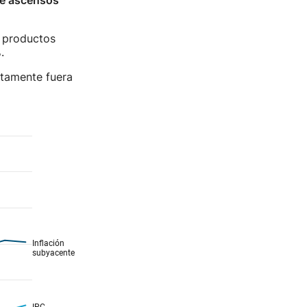
e ascensos
s productos
.
ctamente fuera