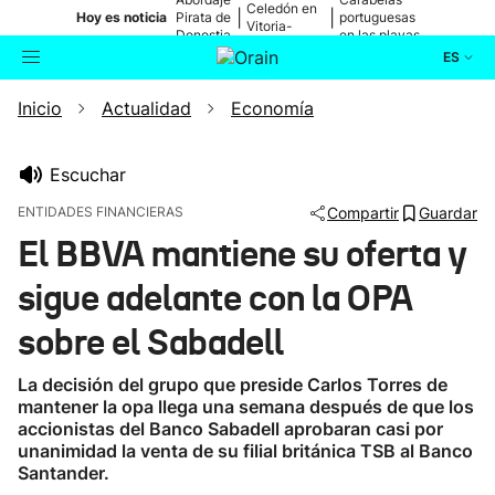
Celedón en
|
|
Hoy es noticia
Pirata de
portuguesas
Vitoria-
Donostia
en las playas
Gasteiz
ES
Inicio
Actualidad
Economía
Actualidad
Buscador
Política
Escuchar
ENTIDADES FINANCIERAS
Compartir
Guardar
Cultura
El BBVA mantiene su oferta y
sigue adelante con la OPA
Ikusmiran
sobre el Sabadell
Eguraldia
La decisión del grupo que preside Carlos Torres de
mantener la opa llega una semana después de que los
accionistas del Banco Sabadell aprobaran casi por
unanimidad la venta de su filial británica TSB al Banco
Santander.