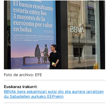
Foto de archivo: EFE
Euskaraz irakurri:
BBVAk bere eskaintzari eutsi dio eta aurrera jarraitzen
du Sabadellen aurkako EEPrekin