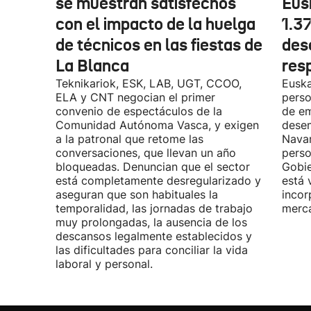
se muestran satisfechos
Eus
con el impacto de la huelga
1.3
de técnicos en las fiestas de
des
La Blanca
res
Teknikariok, ESK, LAB, UGT, CCOO,
Euska
ELA y CNT negocian el primer
perso
convenio de espectáculos de la
de em
Comunidad Autónoma Vasca, y exigen
desem
a la patronal que retome las
Navar
conversaciones, que llevan un año
perso
bloqueadas. Denuncian que el sector
Gobie
está completamente desregularizado y
está 
aseguran que son habituales la
incor
temporalidad, las jornadas de trabajo
merca
muy prolongadas, la ausencia de los
descansos legalmente establecidos y
las dificultades para conciliar la vida
laboral y personal.