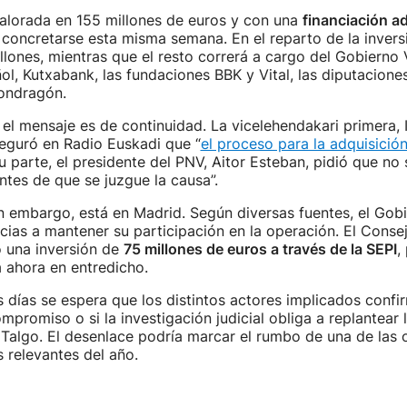
valorada en 155 millones de euros y con una
financiación ad
 concretarse esta misma semana. En el reparto de la invers
llones, mientras que el resto correrá a cargo del Gobierno 
l, Kutxabank, las fundaciones BBK y Vital, las diputaciones
ondragón.
el mensaje es de continuidad. La vicelehendakari primera, 
eguró en Radio Euskadi que “
el proceso para la adquisició
su parte, el presidente del PNV, Aitor Esteban, pidió que no 
ntes de que se juzgue la causa”.
in embargo, está en Madrid. Según diversas fuentes, el Gob
cias a mantener su participación en la operación. El Conse
 una inversión de
75 millones de euros a través de la SEPI
,
 ahora en entredicho.
 días se espera que los distintos actores implicados confi
mpromiso o si la investigación judicial obliga a replantear 
n Talgo. El desenlace podría marcar el rumbo de una de las
s relevantes del año.