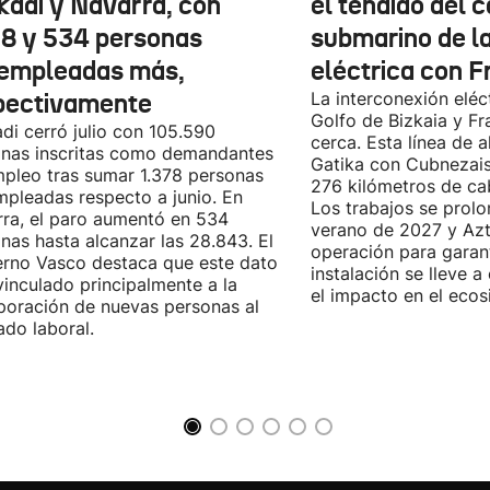
kadi y Navarra, con
el tendido del 
78 y 534 personas
submarino de l
empleadas más,
eléctrica con F
pectivamente
La interconexión eléct
Golfo de Bizkaia y Fr
di cerró julio con 105.590
cerca. Esta línea de a
nas inscritas como demandantes
Gatika con Cubnezais
pleo tras sumar 1.378 personas
276 kilómetros de ca
pleadas respecto a junio. En
Los trabajos se prol
ra, el paro aumentó en 534
verano de 2027 y Azti
nas hasta alcanzar las 28.843. El
operación para garant
rno Vasco destaca que este dato
instalación se lleve 
vinculado principalmente a la
el impacto en el ecos
poración de nuevas personas al
do laboral.