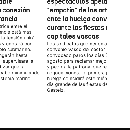
cable
espectáculos apela a la
a conexión
"empatía" de los artistas
rancia
ante la huelga convocada
rica entre el
durante las fiestas de las
ancia está más
capitales vascas
lta tensión unirá
 y contará con
Los sindicatos que negocian el prime
ble submarino.
convenio vasco del sector han
ongarán hasta
convocado paros los días 5, 14 y 26 
 supervisará la
agosto para reclamar mejoras labora
izar que la
y pedir a la patronal que retome las
a cabo minimizando
negociaciones. La primera jornada de
istema marino.
huelga coincidirá este miércoles con 
día grande de las fiestas de Vitoria-
Gasteiz.