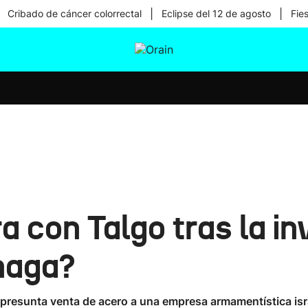
|
|
Cribado de cáncer colorrectal
Eclipse del 12 de agosto
Fie
tura
Ikusmiran
Egural
Salud
Tecnología
 con Talgo tras la in
naga?
a presunta venta de acero a una empresa armamentística isr