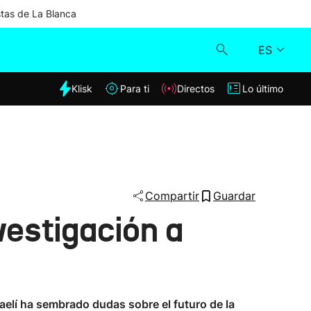
stas de La Blanca
ES
dia
Klisk
Para ti
Directos
Lo último
Klisk
Directos
Para ti
Compartir
Guardar
vestigación a
Lo último
aelí ha sembrado dudas sobre el futuro de la