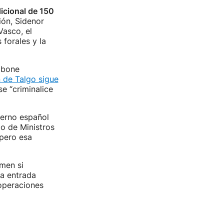
icional de 150
ión, Sidenor
Vasco, el
 forales y la
Ibone
n de Talgo sigue
se “criminalice
ierno español
jo de Ministros
 pero esa
rmen si
la entrada
 operaciones