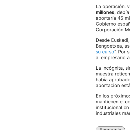
La operación, 
millones
, debía
aportaría 45 mi
Gobierno españo
Corporación M
Desde Euskadi, 
Bengoetxea, as
su curso
”. Por 
al empresario a
La incógnita, s
muestra reticen
había aprobado
aportación está
En los próximos
mantienen el co
institucional e
industriales má
Economía