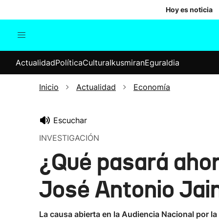
Hoy es noticia
Actualidad
Política
Cul
Actualidad
Política
Cultura
Ikusmiran
Eguraldia
Sociedad
Elecciones
Economía
Inicio
Actualidad
Economía
Internacional
Escuchar
INVESTIGACIÓN
¿Qué pasará ahora
José Antonio Jai
La causa abierta en la Audiencia Nacional por l