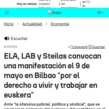
del 12
|
|
Hoy es noticia
Celedón
del
de
Txiki, en
desembarco
agosto
directo
de Elkano
ES
Inicio
Actualidad
Economía
Actualidad
Buscador
Política
Escuchar
EUSKERA
Compartir
Guardar
Cultura
ELA, LAB y Steilas convocan
una manifestación el 9 de
Ikusmiran
mayo en Bilbao "por el
Eguraldia
derecho a vivir y trabajar en
euskera"
Ante "la ofensiva judicial, política y sindical", que se