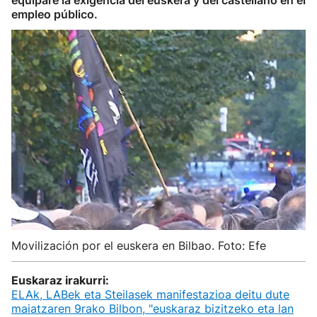
equipare la exigencia del euskera y del castellano en el
empleo público.
Movilización por el euskera en Bilbao. Foto: Efe
Euskaraz irakurri:
ELAk, LABek eta Steilasek manifestazioa deitu dute
maiatzaren 9rako Bilbon, "euskaraz bizitzeko eta lan