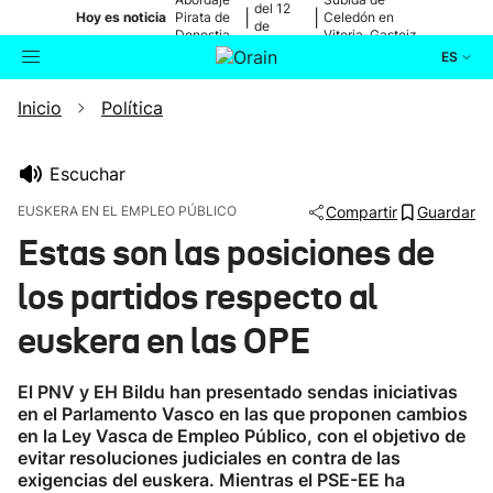
del 12
|
|
Hoy es noticia
Pirata de
Celedón en
de
Donostia
Vitoria-Gasteiz
agosto
ES
Inicio
Política
Actualidad
Buscador
Política
Escuchar
EUSKERA EN EL EMPLEO PÚBLICO
Compartir
Guardar
Cultura
Estas son las posiciones de
los partidos respecto al
Ikusmiran
euskera en las OPE
Eguraldia
El PNV y EH Bildu han presentado sendas iniciativas
en el Parlamento Vasco en las que proponen cambios
en la Ley Vasca de Empleo Público, con el objetivo de
evitar resoluciones judiciales en contra de las
exigencias del euskera. Mientras el PSE-EE ha