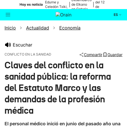
Edurne y
del 12
|
|
Hoy es noticia
de Elkano
Celedón Txiki,
de
en Getaria
en directo
agosto
ES
Inicio
Actualidad
Economía
Actualidad
Buscador
Política
Escuchar
CONFLICTO EN LA SANIDAD
Compartir
Guardar
Cultura
Claves del conflicto en la
sanidad pública: la reforma
Ikusmiran
del Estatuto Marco y las
Eguraldia
demandas de la profesión
médica
El personal médico inició en junio del pasado año una