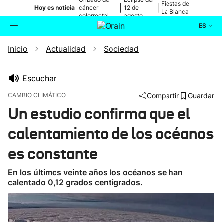
Fiestas de
|
|
Hoy es noticia
cáncer
12 de
La Blanca
colorrectal
agosto
ES
Inicio
Actualidad
Sociedad
Actualidad
Buscador
Política
Escuchar
CAMBIO CLIMÁTICO
Compartir
Guardar
Cultura
Un estudio confirma que el
calentamiento de los océanos
Ikusmiran
es constante
Eguraldia
En los últimos veinte años los océanos se han
calentado 0,12 grados centígrados.