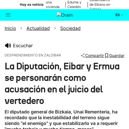
una
Edurne y
|
|
Hoy es noticia
de Elkano en
vivienda
Celedón
Getaria
de Bilbao
Txiki
ES
Inicio
Actualidad
Sociedad
Actualidad
Buscador
Política
Escuchar
DESPRENDIMIENTO EN ZALDIBAR
Compartir
Guardar
Cultura
La Diputación, Eibar y Ermua
se personarán como
Ikusmiran
acusación en el juicio del
Eguraldia
vertedero
El diputado general de Bizkaia, Unai Rementeria, ha
recordado que la inestabilidad del terreno sigue
siendo "el enemigo" y que estabilizarlo va a requerir