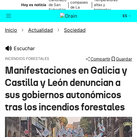
compases
|
|
Hoy es noticia
de San
altas y
de La
Sebastián
tormentas
Blanca
ES
Inicio
Actualidad
Sociedad
Actualidad
Buscador
Política
Escuchar
INCENDIOS FORESTALES
Compartir
Guardar
Cultura
Manifestaciones en Galicia y
Castilla y León denuncian a
Ikusmiran
sus gobiernos autonómicos
Eguraldia
tras los incendios forestales