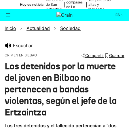
compases
|
|
Hoy es noticia
de San
altas y
de La
Sebastián
tormentas
Blanca
ES
Inicio
Actualidad
Sociedad
Actualidad
Buscador
Política
Escuchar
CRIMEN EN BILBAO
Compartir
Guardar
Cultura
Los detenidos por la muerte
del joven en Bilbao no
Ikusmiran
pertenecen a bandas
Eguraldia
violentas, según el jefe de la
Ertzaintza
Los tres detenidos y el fallecido pertenecían a "dos