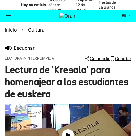
Fiestas de
|
|
Hoy es noticia
cáncer
12 de
La Blanca
colorrectal
agosto
ES
Inicio
Cultura
Actualidad
Buscador
Política
Escuchar
LECTURA ININTERRUMPIDA
Compartir
Guardar
Cultura
Lectura de 'Kresala' para
homenajear a los estudiantes
Ikusmiran
de euskera
Eguraldia