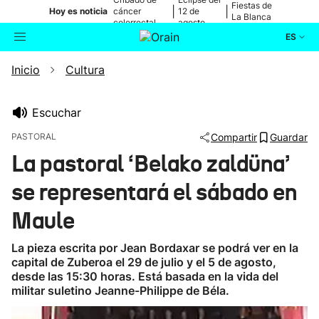
Fiestas de
|
|
Hoy es noticia
cáncer
12 de
La Blanca
colorrectal
agosto
ES
Inicio
Cultura
Actualidad
Buscador
Política
Escuchar
PASTORAL
Compartir
Guardar
Cultura
La pastoral ‘Belako zaldüna’
se representará el sábado en
Ikusmiran
Maule
Eguraldia
La pieza escrita por Jean Bordaxar se podrá ver en la
capital de Zuberoa el 29 de julio y el 5 de agosto,
desde las 15:30 horas. Está basada en la vida del
militar suletino Jeanne-Philippe de Béla.