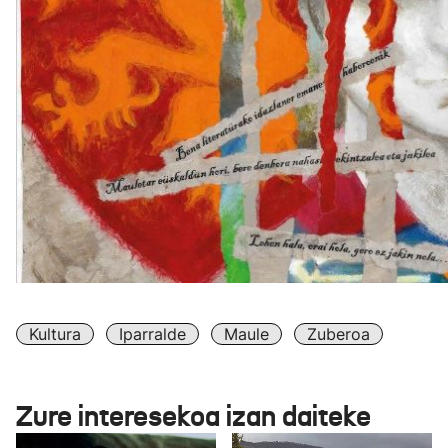
Kultura
Iparralde
Maule
Zuberoa
Zure interesekoa izan daiteke