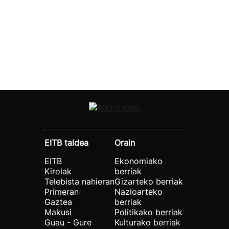
EITB taldea
Orain
EITB
Ekonomiako
Kirolak
berriak
Telebista nahieran
Gizarteko berriak
Primeran
Nazioarteko
Gaztea
berriak
Makusi
Politikako berriak
Guau - Gure
Kulturako berriak