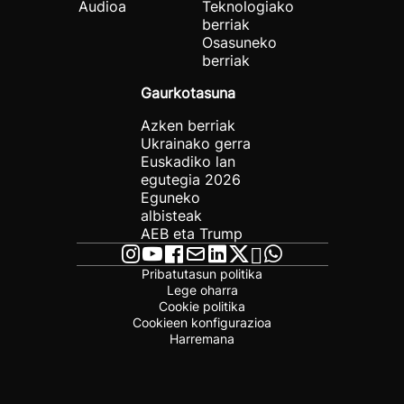
Audioa
Teknologiako
berriak
Osasuneko
berriak
Gaurkotasuna
Azken berriak
Ukrainako gerra
Euskadiko lan
egutegia 2026
Eguneko
albisteak
AEB eta Trump
Pribatutasun politika
Lege oharra
Cookie politika
Cookieen konfigurazioa
Harremana