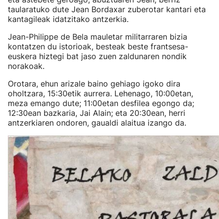
taularatuko dute Jean Bordaxar zuberotar kantari eta
kantagileak idatzitako antzerkia.
Jean-Philippe de Bela mauletar militarraren bizia
kontatzen du istorioak, besteak beste frantsesa-
euskera hiztegi bat jaso zuen zaldunaren nondik
norakoak.
Orotara, ehun arizale baino gehiago igoko dira
oholtzara, 15:30etik aurrera. Lehenago, 10:00etan,
meza emango dute; 11:00etan desfilea egongo da;
12:30ean bazkaria, Jai Alain; eta 20:30ean, herri
antzerkiaren ondoren, gaualdi alaitua izango da.