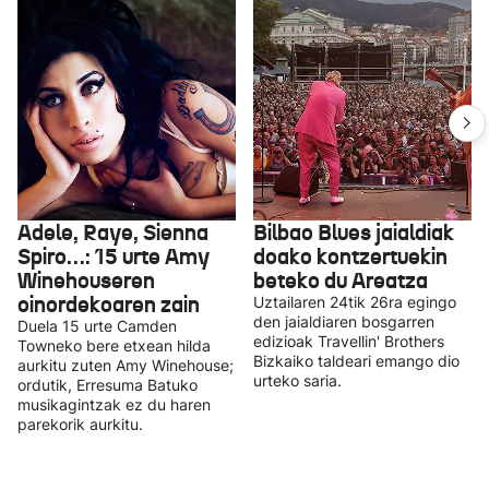
Adele, Raye, Sienna
Bilbao Blues jaialdiak
Spiro…: 15 urte Amy
doako kontzertuekin
Winehouseren
beteko du Areatza
oinordekoaren zain
Uztailaren 24tik 26ra egingo
den jaialdiaren bosgarren
Duela 15 urte Camden
edizioak Travellin' Brothers
Towneko bere etxean hilda
Bizkaiko taldeari emango dio
aurkitu zuten Amy Winehouse;
urteko saria.
ordutik, Erresuma Batuko
musikagintzak ez du haren
parekorik aurkitu.