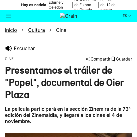
Edurne y
|
|
Hoy es noticia
de Elkano
del 12 de
Celedón
en Getaria
agosto
Txiki
ES
Inicio
Cultura
Cine
Actualidad
Buscador
Política
Escuchar
CINE
Compartir
Guardar
Cultura
Presentamos el tráiler de
"Popel", documental de Oier
Ikusmiran
Plaza
Eguraldia
La película participará en la sección Zinemira de la 73ª
edición del Zinemaldia, y llegará a los cines el 4 de
noviembre.