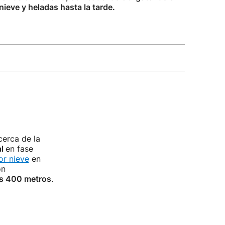
nieve y heladas hasta la tarde.
cerca de la
al
en fase
or nieve
en
on
os 400 metros
.