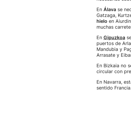
En
Álava
se nec
Gatzaga, Kurtz
hielo
en Aiurdin
muchas carreter
En
Gipuzkoa
se
puertos de Arla
Mandubia y Paga
Arrasate y Eibar
En Bizkaia no 
circular con pr
En Navarra, es
sentido Francia