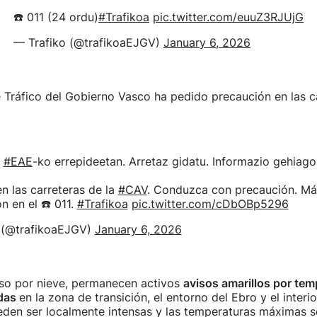
☎️ 011 (24 ordu)
#Trafikoa
pic.twitter.com/euuZ3RJUjG
— Trafiko (@trafikoaEJGV)
January 6, 2026
 Tráfico del Gobierno Vasco ha pedido precaución en las ca
#EAE
-ko errepideetan. Arretaz gidatu. Informazio gehiago 
en las carreteras de la
#CAV
. Conduzca con precaución. Má
n en el ☎️ 011.
#Trafikoa
pic.twitter.com/cDbOBp5296
 (@trafikoaEJGV)
January 6, 2026
so por nieve, permanecen activos
avisos amarillos por tem
adas
en la zona de transición, el entorno del Ebro y el interi
den ser localmente intensas y las temperaturas máximas se