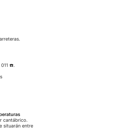
rreteras.
011 ☎️.
s
peraturas
or cantábrico.
 situarán entre