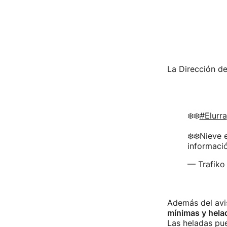
La Dirección de
❄️❄️
#Elurra
❄️❄️Nieve 
informació
— Trafiko
Además del avi
mínimas y hel
Las heladas pue