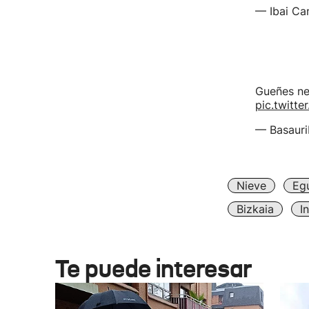
— Ibai C
Gueñes ne
pic.twitt
— Basauri
Nieve
Egu
Bizkaia
I
Te puede interesar