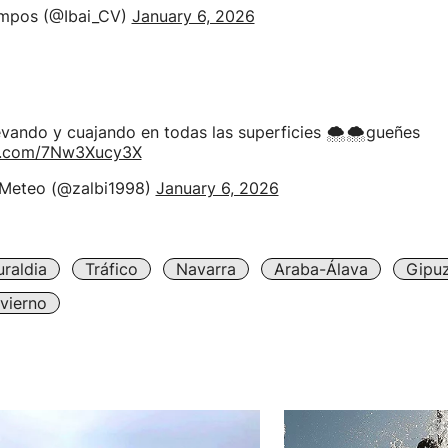
ampos (@Ibai_CV)
January 6, 2026
vando y cuajando en todas las superficies 🌨️🌨️gueñes
er.com/7Nw3Xucy3X
Meteo (@zalbi1998)
January 6, 2026
raldia
Tráfico
Navarra
Araba-Álava
Gipu
nvierno