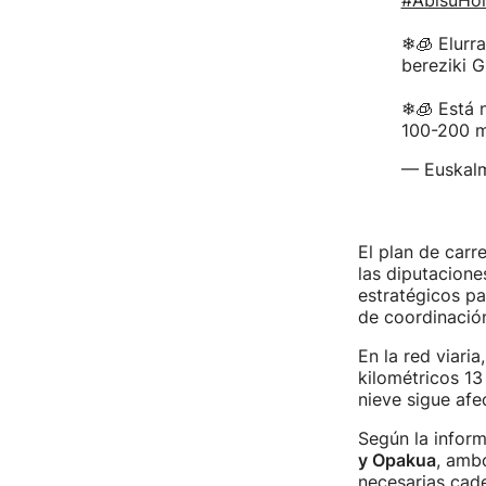
#AbisuHor
❄🧊 Elurra
bereziki G
❄🧊 Está n
100-200 m
— Euskal
El plan de carr
las diputacione
estratégicos pa
de coordinación 
En la red viaria
kilométricos 13
nieve sigue afe
Según la infor
y Opakua
, amb
necesarias cade