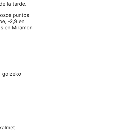
de la tarde.
rosos puntos
e, -2,9 en
vos en Miramon
a goizeko
kalmet