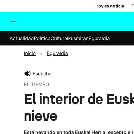
Hoy es noticia
F
Actualidad
Política
Cul
Actualidad
Política
Cultura
Ikusmiran
Eguraldia
Sociedad
Elecciones
Economía
Inicio
Eguraldia
Internacional
Escuchar
EL TIEMPO
El interior de Eu
nieve
Está nevando en toda Euskal Herria, excepto en