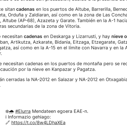
e sitan
cadenas
en los puertos de Altube, Barrerilla, Berned
eta, Orduña y Zaldiaran, así como en la zona de Las Conch
, Altube (AP-68), Azazeta y Garate. También en la A-1 haci
as secundarias de la zona de Vitoria.
 necesitan
cadenas
en Deskarga y Lizarrusti, y hay
nieve o
ban, Artikutza, Azkarate, Bidania, Eitzaga, Etzegarate, Gat
tza, así como en la A-15 en el límite con Navarra y en la 
.
se necesitan cadenas en los puertos de montaña pero se r
ecaución por la nieve en Kanpazar y Pagatza.
tán cerradas la NA-2012 en Salazar y NA-2012 en Otxagabi
.
❄️🌧️
#Elurra
Mendateen egoera EAE-n.
ℹ️ Informazio gehiago:
🔗
https://t.co/8w4LDhaXEa