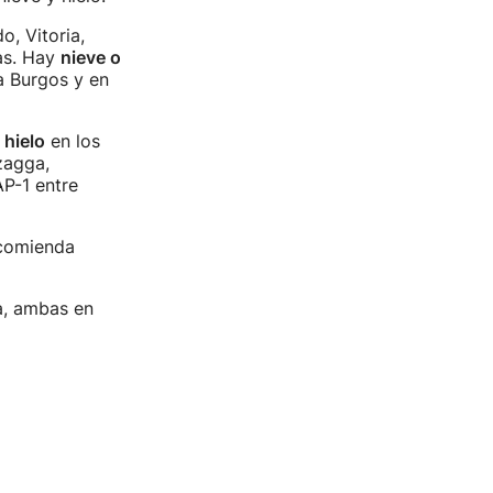
o, Vitoria,
as. Hay
nieve o
a Burgos y en
 hielo
en los
zagga,
AP-1 entre
ecomienda
a, ambas en