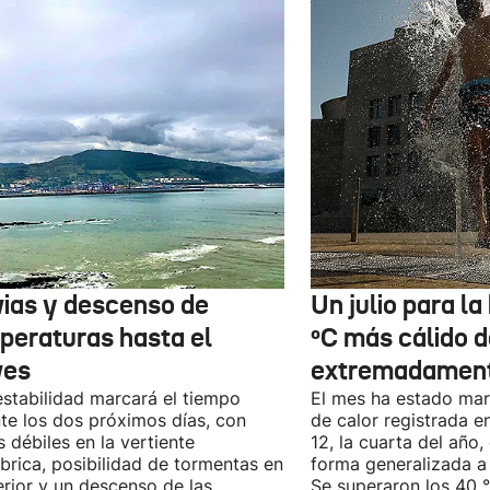
vias y descenso de
Un julio para la 
peraturas hasta el
ºC más cálido d
ves
extremadament
estabilidad marcará el tiempo
El mes ha estado mar
te los dos próximos días, con
de calor registrada en
as débiles en la vertiente
12, la cuarta del año
brica, posibilidad de tormentas en
forma generalizada a t
terior y un descenso de las
Se superaron los 40 