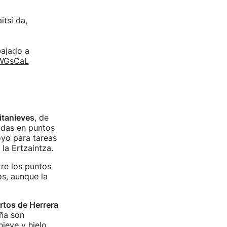
itsi da,
bajado a
ZWGsCaL
tanieves
, de
adas en puntos
oyo para tareas
 la Ertzaintza.
re los puntos
os, aunque la
rtos de Herrera
ña son
ieve y hielo.