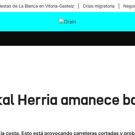
|
|
iestas de La Blanca en Vitoria-Gasteiz
Crisis migratoria
Negoc
tura
Ikusmiran
Egural
Salud
Tecnología
skal Herria amanece b
 la costa. Esto está provocando carreteras cortadas y pro