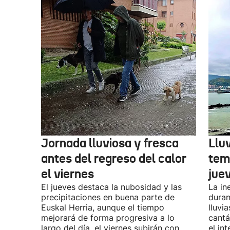
Jornada lluviosa y fresca
Llu
antes del regreso del calor
tem
el viernes
jue
El jueves destaca la nubosidad y las
La in
precipitaciones en buena parte de
duran
Euskal Herria, aunque el tiempo
lluvi
mejorará de forma progresiva a lo
cantá
largo del día. el viernes subirán con
el in