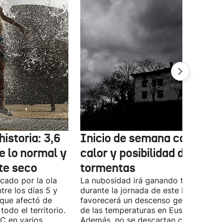
historia: 3,6
Inicio de semana con men
e lo normal y
calor y posibilidad de
e seco
tormentas
cado por la ola
La nubosidad irá ganando terreno
tre los días 5 y
durante la jornada de este lunes y
, que afectó de
favorecerá un descenso generalizado
odo el territorio.
de las temperaturas en Euskal Herria.
°C en varios
Además, no se descartan chubascos