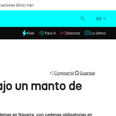
iaciones EEUU-Irán
ES
dia
Klisk
Para ti
Directos
Lo último
Klisk
Directos
Para ti
Compartir
Guardar
ajo un manto de
Lo último
blemas en Navarra, con cadenas obligatorias en