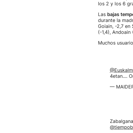
los 2 y los 6 gr
Las
bajas temp
durante la madr
Goiain, -2,7 en
(-1,4), Andoain 
Muchos usuario
@Euskalm
4etan.... 
— MAIDER
Zabalgana
@tiempob