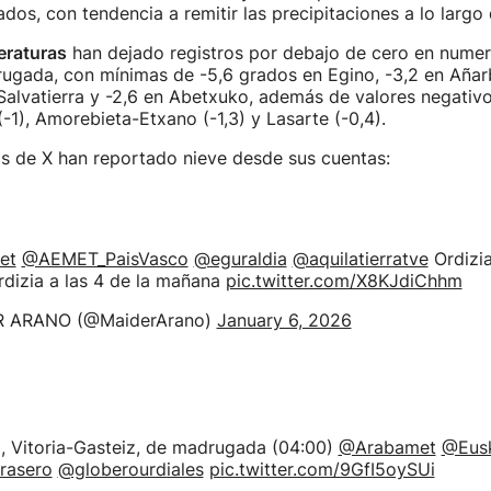
ados, con tendencia a remitir las precipitaciones a lo largo 
eraturas
han dejado registros por debajo de cero en nume
ugada, con mínimas de -5,6 grados en Egino, -3,2 en Añarb
 Salvatierra y -2,6 en Abetxuko, además de valores negati
(-1), Amorebieta-Etxano (-1,3) y Lasarte (-0,4).
s de X han reportado nieve desde sus cuentas:
et
@AEMET_PaisVasco
@eguraldia
@aquilatierratve
Ordizi
Ordizia a las 4 de la mañana
pic.twitter.com/X8KJdiChhm
 ARANO (@MaiderArano)
January 6, 2026
, Vitoria-Gasteiz, de madrugada (04:00)
@Arabamet
@Eus
rasero
@globerourdiales
pic.twitter.com/9GfI5oySUi