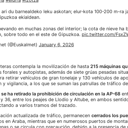
ia
#elurra
#izotza
 ari du barnealdeko leku askotan; elur-kota 100-200 m-ra ja
ipuzkoa ekialdean.
evando en muchas zonas del interior; la cota de nieve ha 
, sobre todo en el este de Gipuzkoa.
pic.twitter.com/Fsx
met (@Euskalmet)
January 6, 2026
eteras contempla la movilización de hasta
215 máquinas qui
s forales y autopistas, además de siete grúas pesadas situ
ra retirar vehículos de gran tonelaje y 130 vehículos de ap
y vigilancia, a los que se suman las patrullas de tráfico de
,
se ha retirado la prohibición de circulación en la AP-68
ent
 y 36, entre los peajes de Llodio y Altube, en ambos sentid
ctando a varios tramos del trazado.
mación actualizada de tráfico, permanecen
cerrados los pue
os en Araba, mientras que en numerosos puertos de monta
nas o se circula con precaución, debido a la presencia de n