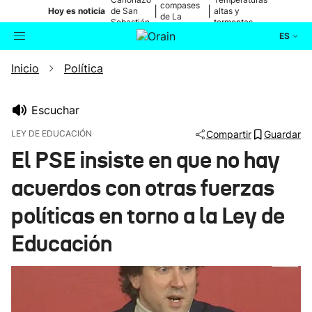
compases
|
|
Hoy es noticia
de San
altas y
de La
Sebastián
tormentas
Blanca
ES
Inicio
Política
Actualidad
Buscador
Política
Escuchar
LEY DE EDUCACIÓN
Compartir
Guardar
Cultura
El PSE insiste en que no hay
acuerdos con otras fuerzas
Ikusmiran
políticas en torno a la Ley de
Eguraldia
Educación