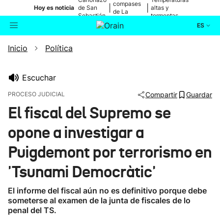
compases
|
|
Hoy es noticia
de San
altas y
de La
Sebastián
tormentas
Blanca
ES
Inicio
Política
Actualidad
Buscador
Política
Escuchar
PROCESO JUDICIAL
Compartir
Guardar
Cultura
El fiscal del Supremo se
opone a investigar a
Ikusmiran
Puigdemont por terrorismo en
Eguraldia
'Tsunami Democràtic'
El informe del fiscal aún no es definitivo porque debe
someterse al examen de la junta de fiscales de lo
penal del TS.