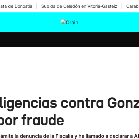
|
|
rata de Donostia
Subida de Celedón en Vitoria-Gasteiz
Carabe
tura
Ikusmiran
Egural
Salud
Tecnología
iligencias contra Gon
por fraude
ámite la denuncia de la Fiscalía y ha llamado a declarar a