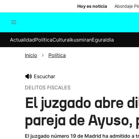
Hoy es noticia
Abordaje Pi
Actualidad
Política
Cul
Actualidad
Política
Cultura
Ikusmiran
Eguraldia
Sociedad
Elecciones
Economía
Inicio
Política
Internacional
Escuchar
DELITOS FISCALES
El juzgado abre d
pareja de Ayuso, 
El juzgado número 19 de Madrid ha admitido a tr