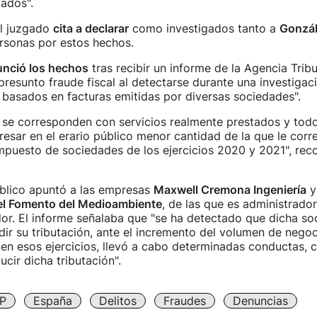
ados".
del juzgado
cita a declarar
como investigados tanto a
Gonzá
rsonas por estos hechos.
unció los hechos
tras recibir un informe de la Agencia Tribu
presunto fraude fiscal al detectarse durante una investigac
s basados en facturas emitidas por diversas sociedades".
se corresponden con servicios realmente prestados y todo 
gresar en el erario público menor cantidad de la que le cor
mpuesto de sociedades de los ejercicios 2020 y 2021", reco
úblico apuntó a las empresas
Maxwell Cremona Ingeniería
el Fomento del Medioambiente
, de las que es administrado
r. El informe señalaba que "se ha detectado que dicha soc
udir su tributación, ante el incremento del volumen de nego
n esos ejercicios, llevó a cabo determinadas conductas, c
ucir dicha tributación".
P
España
Delitos
Fraudes
Denuncias