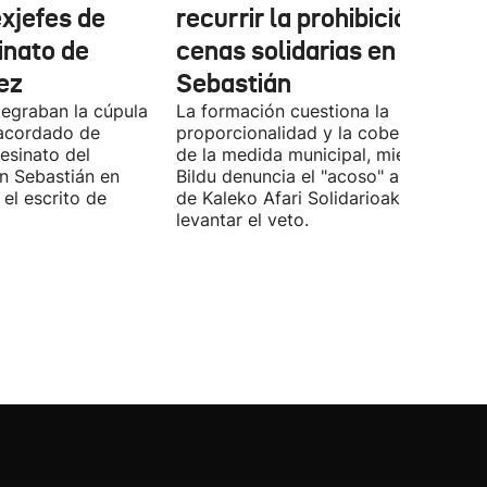
exjefes de
recurrir la prohibición de la
inato de
cenas solidarias en San
ez
Sebastián
tegraban la cúpula
La formación cuestiona la
 acordado de
proporcionalidad y la cobertura juríd
esinato del
de la medida municipal, mientras EH
an Sebastián en
Bildu denuncia el "acoso" a voluntari
el escrito de
de Kaleko Afari Solidarioak y pide
levantar el veto.