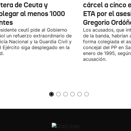
ntera de Ceuta y
cárcel a cinco 
plegar al menos 1000
ETA por el ases
ntes
Gregorio Ordóñ
esidente ceutí pide al Gobierno
Los acusados, que in
ol un refuerzo extraordinario de
de la banda, habrían
licía Nacional y la Guardia Civil y
forma colegiada el as
l Ejército siga desplegado en la
concejal del PP en S
d.
enero de 1995, según 
acusación.