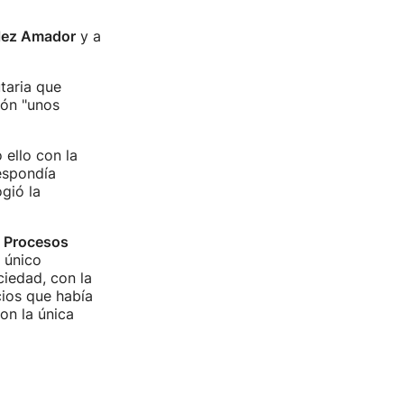
lez Amador
y a
taria que
ión "unos
ello con la
respondía
gió la
y
Procesos
r único
iedad, con la
cios que había
on la única