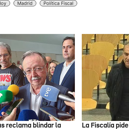
Hoy
Madrid
Política Fiscal
as reclama blindar la
La Fiscalía pid