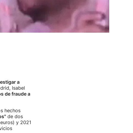
estigar a
rid, Isabel
s de fraude a
os hechos
os"
de dos
 euros) y 2021
vicios