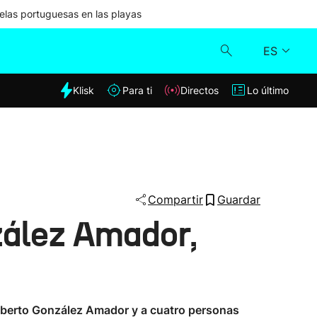
las portuguesas en las playas
ES
dia
Klisk
Para ti
Directos
Lo último
Klisk
Directos
Para ti
Compartir
Guardar
zález Amador,
Lo último
 Alberto González Amador y a cuatro personas