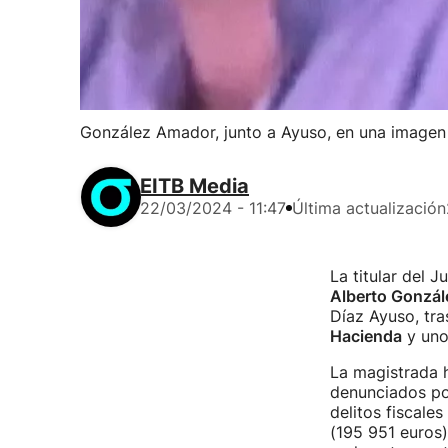
González Amador, junto a Ayuso, en una imagen
EITB Media
22/03/2024 - 11:47
Última actualización
La titular del 
Alberto Gonzá
Díaz Ayuso, tras
Hacienda
y un
La magistrada 
denunciados por
delitos fiscale
(195 951 euros)