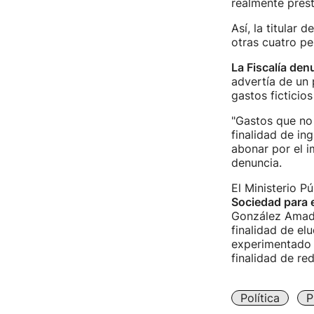
realmente prest
Así, la titular 
otras cuatro pe
La Fiscalía den
advertía de un 
gastos ficticio
"Gastos que no 
finalidad de in
abonar por el i
denuncia.
El Ministerio P
Sociedad para 
González Amado
finalidad de el
experimentado e
finalidad de red
Política
P