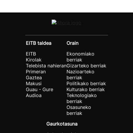
EITB taldea
Orain
EITB
Ekonomiako
Kirolak
berriak
Telebista nahieran
Gizarteko berriak
Primeran
Nazioarteko
Gaztea
berriak
Makusi
Politikako berriak
Guau - Gure
Kulturako berriak
Audioa
Teknologiako
berriak
Osasuneko
berriak
Gaurkotasuna