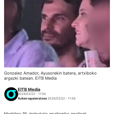
Gonzalez Amador, Ayusorekin batera, artxiboko
argazki batean. EITB Media
EITB Media
2024/03/22 - 11:54
Azken eguneratzea
2024/03/22 - 11:54
Madrilgo 19. instrukzio epaitegiko epaileak