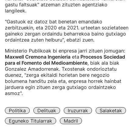
gastu faltsuak" atzeman zituzten agentziako
langileek.
"Gastuok ez datoz bat benetan emandako
zerbitzuekin, eta 2020 eta 2021. urteetan sozietateen
gaineko zergan ordaindu beharrekoa baino gutxiago
ordaintzea zuten helburu", ebatzi zuen.
Ministerio Publikoak bi enpresa jarri zituen jomugan:
Maxwell Cremona Ingenieria
eta
Procesos Sociedad
para el Fomento del Medioambiente
, biak ala biak
Gonzalez Amadorrenak. Txostenak ondorioztatu
duenez, "zerga ekitaldi horietan bere negozio
bolumena handitu zela eta, enpresa horrek hainbat
jarduera egin zituen zerga gutxiago ordaintzeko
asmoz".
Politika
Delituak
Iruzurrak
Salaketak
Eguneko Titularrak
Madril