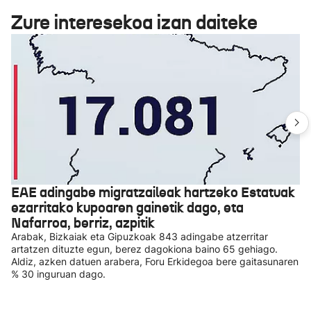
Zure interesekoa izan daiteke
EAE adingabe migratzaileak hartzeko Estatuak
ezarritako kupoaren gainetik dago, eta
Nafarroa, berriz, azpitik
Arabak, Bizkaiak eta Gipuzkoak 843 adingabe atzerritar
artatzen dituzte egun, berez dagokiona baino 65 gehiago.
Aldiz, azken datuen arabera, Foru Erkidegoa bere gaitasunaren
% 30 inguruan dago.