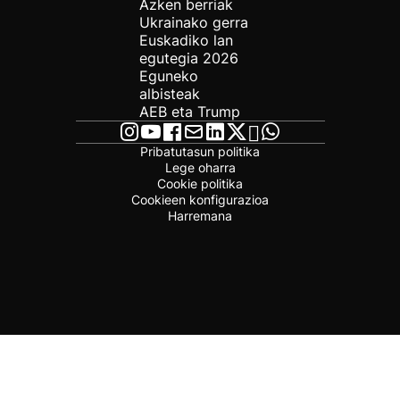
Azken berriak
Ukrainako gerra
Euskadiko lan
egutegia 2026
Eguneko
albisteak
AEB eta Trump
Pribatutasun politika
Lege oharra
Cookie politika
Cookieen konfigurazioa
Harremana