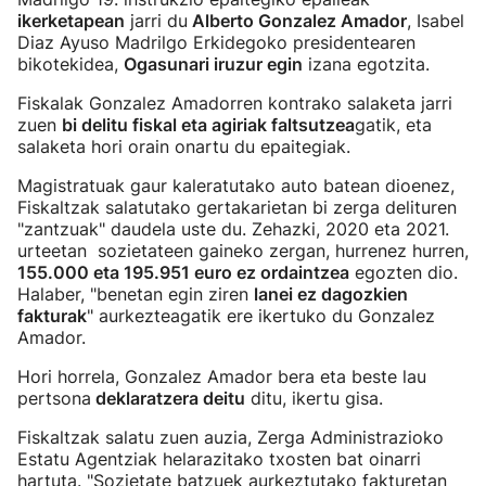
ikerketapean
jarri du
Alberto Gonzalez Amador
, Isabel
Diaz Ayuso Madrilgo Erkidegoko presidentearen
bikotekidea,
Ogasunari iruzur egin
izana egotzita.
Fiskalak Gonzalez Amadorren kontrako salaketa jarri
zuen
bi delitu fiskal eta agiriak faltsutzea
gatik, eta
salaketa hori orain onartu du epaitegiak.
Magistratuak gaur kaleratutako auto batean dioenez,
Fiskaltzak salatutako gertakarietan bi zerga delituren
"zantzuak" daudela uste du. Zehazki, 2020 eta 2021.
urteetan sozietateen gaineko zergan, hurrenez hurren,
155.000 eta 195.951 euro ez ordaintzea
egozten dio.
Halaber, "benetan egin ziren
lanei ez dagozkien
fakturak
" aurkezteagatik ere ikertuko du Gonzalez
Amador.
Hori horrela, Gonzalez Amador bera eta beste lau
pertsona
deklaratzera deitu
ditu, ikertu gisa.
Fiskaltzak salatu zuen auzia, Zerga Administrazioko
Estatu Agentziak helarazitako txosten bat oinarri
hartuta. "Sozietate batzuek aurkeztutako fakturetan