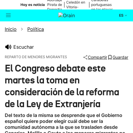
Celedón en
|
|
Hoy es noticia
Pirata de
portuguesas
Vitoria-
Donostia
en las playas
Gasteiz
ES
Inicio
Política
Actualidad
Buscador
Política
Escuchar
REPARTO DE MENORES MIGRANTES
Compartir
Guardar
Cultura
El Congreso debate este
martes la toma en
Ikusmiran
consideración de la reforma
Eguraldia
de la Ley de Extranjería
Del texto de la misma se desprende que el Gobierno
español quiere poder elegir cuál debe ser la
comunidad autónoma a la que se trasladen desde