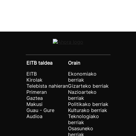
EITB taldea
Orain
EITB
Ekonomiako
Kirolak
berriak
Telebista nahieran
Gizarteko berriak
Primeran
Nazioarteko
Gaztea
berriak
Makusi
Politikako berriak
Guau - Gure
Kulturako berriak
Audioa
Teknologiako
berriak
Osasuneko
berriak