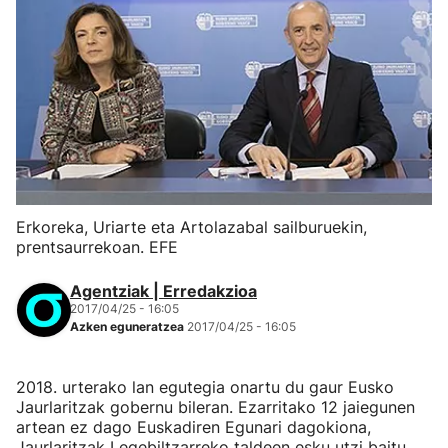
Erkoreka, Uriarte eta Artolazabal sailburuekin,
prentsaurrekoan. EFE
Agentziak | Erredakzioa
2017/04/25 - 16:05
Azken eguneratzea
2017/04/25 - 16:05
2018. urterako lan egutegia onartu du gaur Eusko
Jaurlaritzak gobernu bileran. Ezarritako 12 jaiegunen
artean ez dago Euskadiren Egunari dagokiona,
Jaurlaritzak Legebiltzarreko taldeen esku utzi baitu