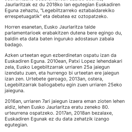
Jaurlaritzak ez du 2018ko lan egutegian Euskadiren
Eguna zehaztu, "Legebiltzarreko eztabaidarekiko
errespetuagatik" eta debatea ez oztopatzeko.
Horren esanetan, Eusko Jaurlaritza talde
parlamentarioek erabakitzen dutena bere egingo du,
baldin eta data baten inguruko adostasun zabala
badago.
Azken urteetan egun ezberdinetan ospatu izan da
Euskadiren Eguna. 2010ean, Patxi Lopez lehendakari
zela, Eusko Legebiltzarrak urriaren 25a jaiegun
izendatu zuen, eta hurrengo bi urteetan ere jaiegun
izan zen. Urtebete geroago, 2013an, ostera,
Legebiltzarrak baliogabetu egin zuen urriaren 25eko
jaieguna.
2016an, urriaren 7ari jaiegun izaera eman zioten lehen
aldiz, l
ehen Eusko Jaurlaritza eratu zeneko 80.
urteurrena ospatzeko. 2017an, 2018an bezalaxe,
Euskadiren Egunak ez du data zehatzik izango
egutegian.