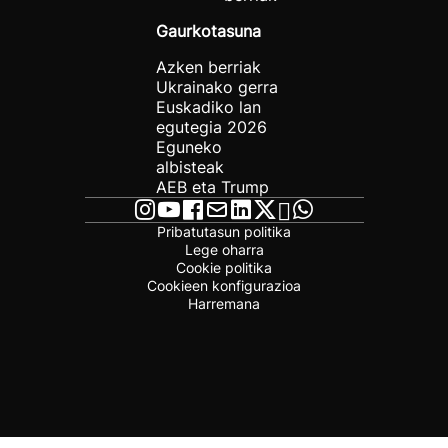
Gaurkotasuna
Azken berriak
Ukrainako gerra
Euskadiko lan
egutegia 2026
Eguneko
albisteak
AEB eta Trump
Pribatutasun politika
Lege oharra
Cookie politika
Cookieen konfigurazioa
Harremana