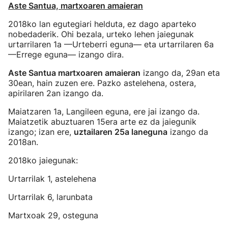
Aste Santua, martxoaren amaieran
2018ko lan egutegiari helduta, ez dago aparteko
nobedaderik. Ohi bezala, urteko lehen jaiegunak
urtarrilaren 1a —Urteberri eguna— eta urtarrilaren 6a
—Errege eguna— izango dira.
Aste Santua martxoaren amaieran
izango da, 29an eta
30ean, hain zuzen ere. Pazko astelehena, ostera,
apirilaren 2an izango da.
Maiatzaren 1a, Langileen eguna, ere jai izango da.
Maiatzetik abuztuaren 15era arte ez da jaiegunik
izango; izan ere,
uztailaren 25a laneguna
izango da
2018an
.
2018ko jaiegunak:
Urtarrilak 1, astelehena
Urtarrilak 6, larunbata
Martxoak 29, osteguna