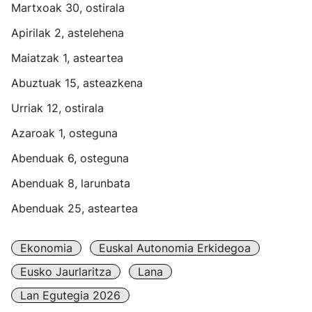
Martxoak 30, ostirala
Apirilak 2, astelehena
Maiatzak 1, asteartea
Abuztuak 15, asteazkena
Urriak 12, ostirala
Azaroak 1, osteguna
Abenduak 6, osteguna
Abenduak 8, larunbata
Abenduak 25, asteartea
Ekonomia
Euskal Autonomia Erkidegoa
Eusko Jaurlaritza
Lana
Lan Egutegia 2026