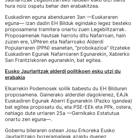
hura noiz ospatu behar den erabakitzea.
Euskadiren eguna abenduaren 3an —Euskararen
eguna— izan dadin EH Bilduk egindako legez besteko
proposamena tramitera onartu zuen Legebiltzarrak.
Proposamenak hautsak harrotu ditu Nafarroan, hain
zuzen ere, UPNren eta Nafarroako Alderdi
Popularraren (PPN) esanetan, "probokazioa" litzateke
Euskadiren Egunak Nafarroaren Egunarekin, Xabierko
San Frantziskoren egunarekin, bat egitea.
Eusko Jaurlaritzak alderdi politikoen esku utzi du
erabakia
Elkarrekin Podemosek soilik babestu du EH Bilduren
proposamena. Gainerako alderdiei dagokienez, EAJk
Euskadiren Egunak Aberri Egunarekin (Pazko igandea)
bat egitea proposatu du, eta PSE-EEk eta PPk, ostera,
nahiago dute urriaren 25a —Gernikako Estatutua
onartu zen eguna—.
Gobernu bileraren ostean Josu Erkoreka Eusko
Jaurlaritzako bozeramaileak azaldu duenez,