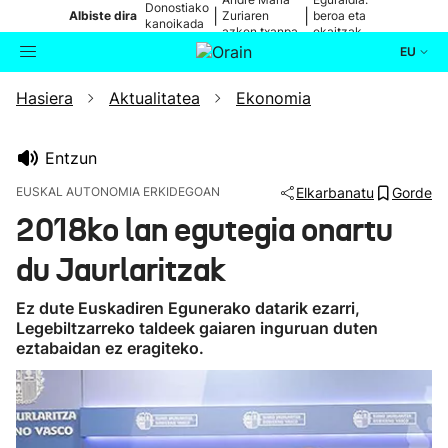
Donostiako
|
|
Albiste dira
Zuriaren
beroa eta
kanoikada
azken txanpa
ekaitzak
EU
Hasiera
Aktualitatea
Ekonomia
Aktualitatea
Bilatzailea
Politika
Entzun
EUSKAL AUTONOMIA ERKIDEGOAN
Elkarbanatu
Gorde
Kultura
2018ko lan egutegia onartu
du Jaurlaritzak
Ikusmiran
Ez dute Euskadiren Egunerako datarik ezarri,
Eguraldia
Legebiltzarreko taldeek gaiaren inguruan duten
eztabaidan ez eragiteko.