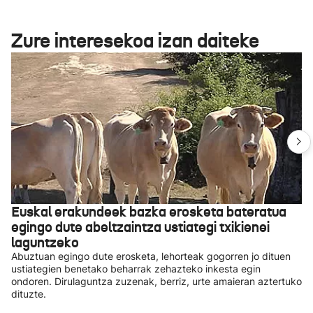
Zure interesekoa izan daiteke
Euskal erakundeek bazka erosketa bateratua
egingo dute abeltzaintza ustiategi txikienei
laguntzeko
Abuztuan egingo dute erosketa, lehorteak gogorren jo dituen
ustiategien benetako beharrak zehazteko inkesta egin
ondoren. Dirulaguntza zuzenak, berriz, urte amaieran aztertuko
dituzte.