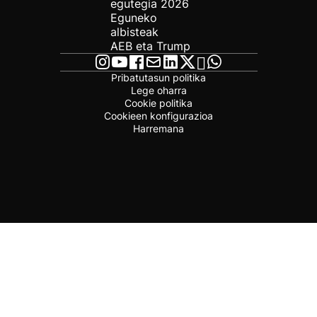
egutegia 2026
Eguneko
albisteak
AEB eta Trump
Pribatutasun politika
Lege oharra
Cookie politika
Cookieen konfigurazioa
Harremana