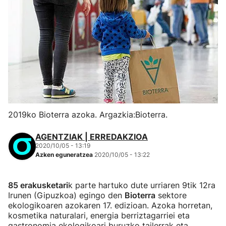
2019ko Bioterra azoka. Argazkia:Bioterra.
AGENTZIAK | ERREDAKZIOA
2020/10/05 - 13:19
Azken eguneratzea
2020/10/05 - 13:22
85 erakusketari
k parte hartuko dute urriaren 9tik 12ra
Irunen (Gipuzkoa) egingo den
Bioterra
sektore
ekologikoaren azokaren 17. edizioan. Azoka horretan,
kosmetika naturalari, energia berriztagarriei eta
gastronomia ekologikoari buruzko tailerrak eta