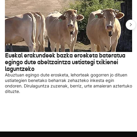
Euskal erakundeek bazka erosketa bateratua
egingo dute abeltzaintza ustiategi txikienei
laguntzeko
Abuztuan egingo dute erosketa, lehorteak gogorren jo dituen
ustiategien benetako beharrak zehazteko inkesta egin
ondoren. Dirulaguntza zuzenak, berriz, urte amaieran aztertuko
dituzte.