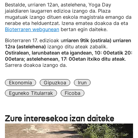
Bestalde, urriaren 12an, astelehena, Yoga Day
jaialdiaren laugarren edizioa izango da. Plaza
mugatuak izango dituen eskola magistrala emango da
nerabe eta helduentzat. Izena ematea doakoa da eta
Bioterraren webgunean
bertan egin daiteke.
Bioterraren 17. edizioak u
rriaren 9tik (ostirala) urriaren
12ra (astelehena)
izango ditu ateak zabalik.
Ostiralean, larunbatean eta igandean, 10: 00etatik 20:
00etara; astelehenean, 17: 00etan itxiko ditu ateak
.
Sarrera doakoa izango da.
Ekonomia
Gipuzkoa
Irun
Eguneko Titularrak
Ficoba
Zure interesekoa izan daiteke