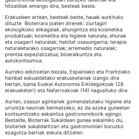
hitzaldiak emango dira, besteak beste.
Erakusleen artean, besteak beste, hauek aurkituko
dituzte Bioterrara joaten direnek: ziurtagiri
ekologikoko elikagaiak, ehungintza eta kosmetika
produktuak; kosmetika eta higiene naturala; ehunak
eta osagarri naturalak; habitat osasungarria; terapia
naturaletarako osagarriak; erremedio naturalak;
prentsa espezializatua; bioeraikuntza eta
autokontsumoa.
Aurreko edizioetan bezala, Espainiako eta Frantziako
hainbat eskualdetako erakusketariak izango dira
bertan, baina Euskal Autonomia Erkidegokoak (28
erakusketari) eta Nafarroakoak (14) nagusituko dira.
Aurten, osasun agintariek gomendatutako higiene eta
urruntze neurriak bermatzeko, ez da azoka guneetan
kontsumitzeko eskaintza gastronomikorik egingo.
Bestalde, Bioterrak Sukaldean gunea eskainiko du,
bisitariek sukaldaritzari eta gastronomiari buruzko
ezagutza berriak eskura ditzaten.