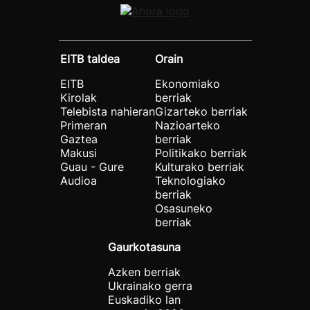
EITB taldea
Orain
EITB
Ekonomiako
Kirolak
berriak
Telebista nahieran
Gizarteko berriak
Primeran
Nazioarteko
Gaztea
berriak
Makusi
Politikako berriak
Guau - Gure
Kulturako berriak
Audioa
Teknologiako
berriak
Osasuneko
berriak
Gaurkotasuna
Azken berriak
Ukrainako gerra
Euskadiko lan