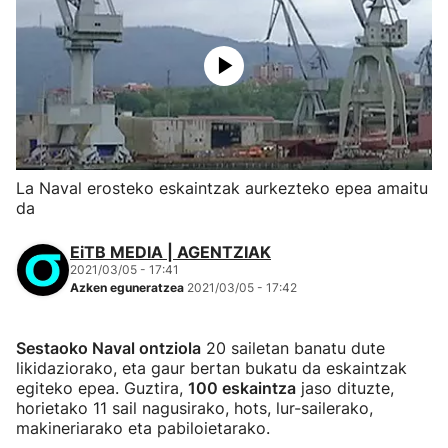
La Naval erosteko eskaintzak aurkezteko epea amaitu
da
EiTB MEDIA | AGENTZIAK
2021/03/05 - 17:41
Azken eguneratzea
2021/03/05 - 17:42
Sestaoko Naval ontziola
20 sailetan banatu dute
likidaziorako, eta gaur bertan bukatu da eskaintzak
egiteko epea. Guztira,
100 eskaintza
jaso dituzte,
horietako 11 sail nagusirako, hots, lur-sailerako,
makineriarako eta pabiloietarako.