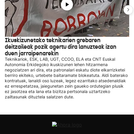
Ikuskizunetako teknikarien grebaren
deitzaileak pozik agertu dira lanuzteak izan
duen jarraipenarekin
Teknikariok, ESK, LAB, UGT, CCOO, ELA eta CNT Euskal
Autonomia Erkidegoko ikuskizunen lehen hitzarmena
negoziatzen ari dira, eta patronalari eskatu diote elkarrizketei
berriro ekiteko, urtebete baitaramate blokeatuta. Aldi baterako
kontratuak, lanaldi oso luzeak, legez ezarritako atsedenaldiak
ez errespetatzea, jaiegunetan zein gaueko ordutegian plusik
ez jasotzea eta lana eta bizitza pertsonala uztartzeko
zailtasunak dituztela salatzen dute.