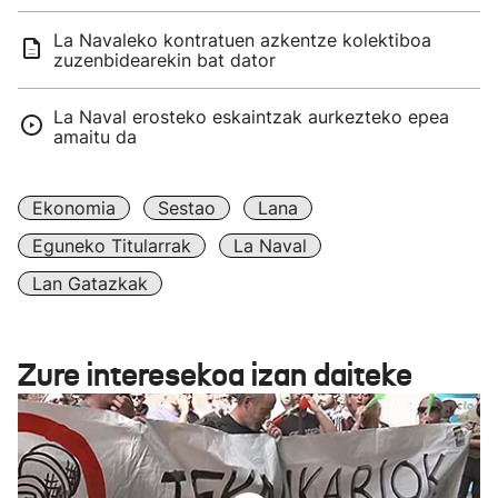
La Navaleko kontratuen azkentze kolektiboa
zuzenbidearekin bat dator
La Naval erosteko eskaintzak aurkezteko epea
amaitu da
Ekonomia
Sestao
Lana
Eguneko Titularrak
La Naval
Lan Gatazkak
Zure interesekoa izan daiteke