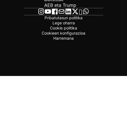
AEB eta Trump
Pribatutasun politika
Lege oharra
Cookie politika
Cookieen konfigurazioa
Harremana