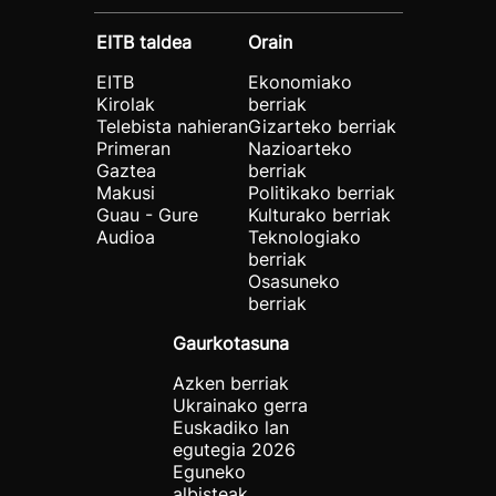
EITB taldea
Orain
EITB
Ekonomiako
Kirolak
berriak
Telebista nahieran
Gizarteko berriak
Primeran
Nazioarteko
Gaztea
berriak
Makusi
Politikako berriak
Guau - Gure
Kulturako berriak
Audioa
Teknologiako
berriak
Osasuneko
berriak
Gaurkotasuna
Azken berriak
Ukrainako gerra
Euskadiko lan
egutegia 2026
Eguneko
albisteak