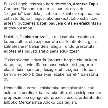
Eusko Legebiltzarreko korridoreetan,
Arantxa Tapia
Garapen Ekonomikorako sailburuak esan du
"izugarria" izan dela jasotako eskaintza-kopurua, eta
zehaztu du, sail nagusirako aurkeztutako eskaintzen
artean, gutxienez batek baduela
ontzien eraikuntzan
aritzeko asmoa.
Halaber,
"albiste ontzat"
jo du jasotako eskaintza-
kopuru altua, eta azpimarratu du "kantitateaz gain,
kalitatea ere" behar dela, alegia, "ondo prestatuta
egotea eta industriarako sena edukitzea".
"Ezkerraldean industria-jarduera berpizteko aukera
dago, eta, covid-19aren pandemiak krisi gogorra
ekarri duen honetan, desagertuta zegoen arlo bati
berriro ekiteko bidea ekar lezake horrek", baieztatu
du.
Hemendik aurrera, lehiaketako administratzaileak
aukera ezberdinak baloratuko ditu, eta esleipenerako
proposamena egingo dio prozesu osoaz arduratu den
Bilboko Merkataritza Arloko Epaitegiari.