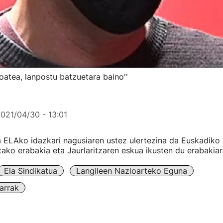
oatea, lanpostu batzuetara baino''
021/04/30 - 13:01
 ELAko idazkari nagusiaren ustez ulertezina da Euskadiko 
ako erabakia eta Jaurlaritzaren eskua ikusten du erabakiar
Ela Sindikatua
Langileen Nazioarteko Eguna
arrak