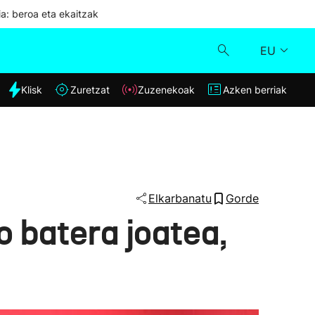
ia: beroa eta ekaitzak
EU
dia
Klisk
Zuretzat
Zuzenekoak
Azken berriak
Klisk
Zuzenekoak
Zuretzat
Elkarbanatu
Gorde
o batera joatea,
Azken berriak