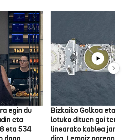
ra egin du
Bizkaiko Golkoa eta Frantz
din eta
lotuko dituen goi tentsioko
78 eta 534
linearako kablea jartzen ha
o dago,
dira, Lemoiz parean