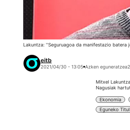
Lakuntza: ''Seguruagoa da manifestazio batera j
eitb
2021/04/30 - 13:05
Azken eguneratzea
2
Mitxel Lakuntza
Nagusiak hartut
Ekonomia
Eguneko Titul