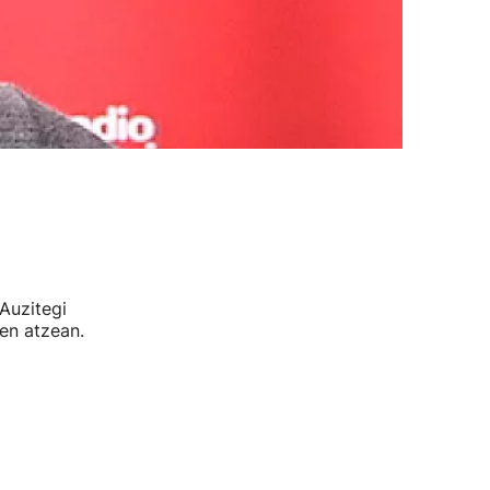
Auzitegi
en atzean.