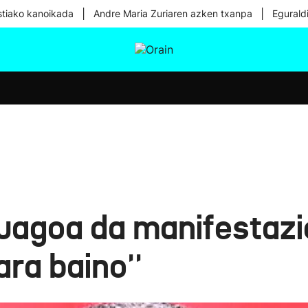
|
|
tiako kanoikada
Andre Maria Zuriaren azken txanpa
Egurald
tura
Ikusmiran
Egural
Osasuna
Teknologia
uagoa da manifestazi
ra baino''