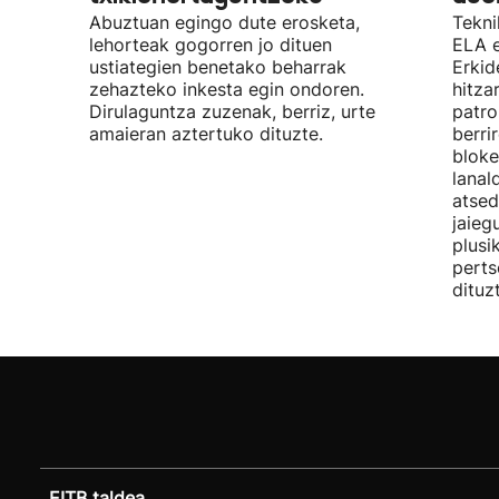
Abuztuan egingo dute erosketa,
Tekni
lehorteak gogorren jo dituen
ELA 
ustiategien benetako beharrak
Erkid
zehazteko inkesta egin ondoren.
hitza
Dirulaguntza zuzenak, berriz, urte
patro
amaieran aztertuko dituzte.
berri
bloke
lanal
atsed
jaieg
plusi
perts
dituz
EITB taldea