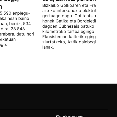
n
Bizkaiko Golkoaren eta Frantziaren
arteko interkonexio elektrikoa
05.590 enplegu-
gertuago dago. Goi tentsioko linea
 ekainean baino
honek Gatika eta Bordeletik gertu
oan, berriz, 534
dagoen Cubnezais batuko ditu eta 2
dira, 28.843.
kilometroko tartea egingo du ur azpi
arabera, datu hori
Ekosistemari kalterik egingo ez zaiol
erkatuan
ziurtatzeko, Aztik gainbegiratuko dit
ago.
lanak.
Gaurkotasuna