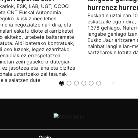
kariok, ESK, LAB, UGT, CCOO,
hurrenez hurre
eta CNT Euskal Autonomia
Euskadin uztailean 1
egoko ikuskizunen lehen
eskatzaile egon dira,
rmena negoziatzen ari dira, eta
1.378 gehiago. Nafarr
nalari eskatu diote elkarrizketei
langabe gehiago izan 
ro ekiteko, urtebete baitaramate
Eusko Jaurlaritzaren 
atuta. Aldi baterako kontratuak,
hainbat langile lan-m
di oso luzeak, legez ezarritako
sartzearekin lotuta d
enaldiak ez errespetatzea,
unetan zein gaueko ordutegian
k ez jasotzea eta lana eta bizitza
onala uztartzeko zailtasunak
tela salatzen dute.
Orain