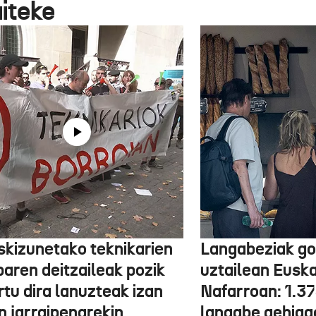
aiteke
skizunetako teknikarien
Langabeziak go
baren deitzaileak pozik
uztailean Euska
tu dira lanuzteak izan
Nafarroan: 1.3
n jarraipenarekin
langabe gehiag