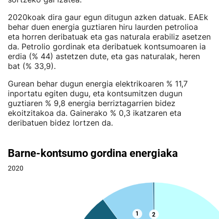
2020koak dira gaur egun ditugun azken datuak. EAEk
behar duen energia guztiaren hiru laurden petrolioa
eta horren deribatuak eta gas naturala erabiliz asetzen
da. Petrolio gordinak eta deribatuek kontsumoaren ia
erdia (% 44) astetzen dute, eta gas naturalak, heren
bat (% 33,9).
Gurean behar dugun energia elektrikoaren % 11,7
inportatu egiten dugu, eta kontsumitzen dugun
guztiaren % 9,8 energia berriztagarrien bidez
ekoitzitakoa da. Gainerako % 0,3 ikatzaren eta
deribatuen bidez lortzen da.