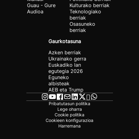
Guau - Gure
Kulturako berriak
Audioa
Teknologiako
berriak
Osasuneko
berriak
Gaurkotasuna
Azken berriak
Ukrainako gerra
Euskadiko lan
egutegia 2026
Eguneko
albisteak
AEB eta Trump
Pribatutasun politika
Lege oharra
Cookie politika
Cookieen konfigurazioa
Harremana