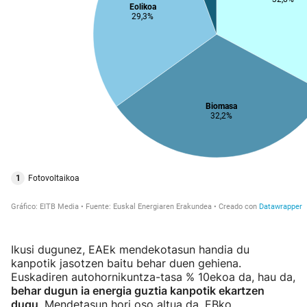
Ikusi dugunez, EAEk mendekotasun handia du
kanpotik jasotzen baitu behar duen gehiena.
Euskadiren autohornikuntza-tasa % 10ekoa da, hau da,
behar dugun ia energia guztia kanpotik ekartzen
dugu
. Mendetasun hori oso altua da, EBko