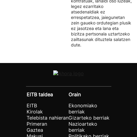
kontratuak, lanaldi oso luzeak,
legez ezarritako
atsedenaldiak ez
errespetatzea, jaiegunetan
zein gaueko ordutegian plusik
ez jasotzea eta lana eta
bizitza pertsonala uztartzeko
zailtasunak dituztela salatzen
dute.
EITB taldea
Orain
EITB
Ekonomiako
Kirolak
berriak
Telebista nahieran
Gizarteko berriak
Primeran
Nazioarteko
Gaztea
berriak
Makusi
Politikako berriak