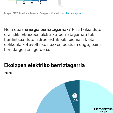
Nola doaz
energia berriztagarriak
? Pisu txikia dute
oraindik. Ekoizpen elektriko berriztagarrian toki
berdintsua dute hidroelektrikoak, biomasak eta
eolikoak. Fotovoltaikoa azken postuan dago, baina
hori da gehien igo dena.