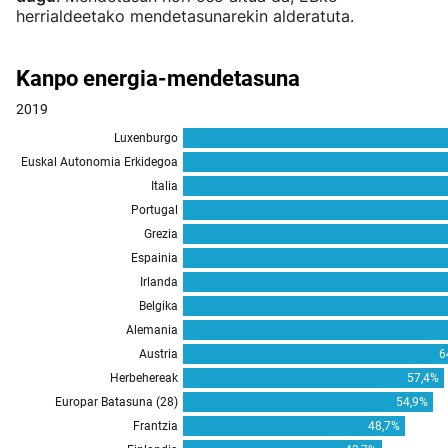
herrialdeetako mendetasunarekin alderatuta.