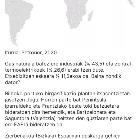
Iturria: Petronor, 2020.
Gas naturala batez ere industriak (% 43,5) eta zentral
termoelektrikoek (% 26,6) erabiltzen dute.
Etxebizitzen eskaera % 11,5ekoa da. Baina nondik
dator?
Bilboko portuko birgasifikazio plantan itsasontzietan
jasotzen dugu. Horren parte bat Penintsula
iparraldeko eta Frantziako beste toki batzuetara
bideratzen dira hemendik, eta Bartzelonara eta
Saguntora (Valentzia) heltzen den guztiaren parte bat
ere EAEra bideratzen da.
Zierbenakoa (Bizkaia) Espainian deskarga gehien