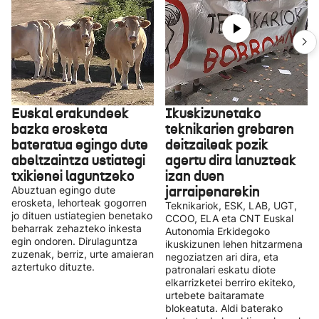
Euskal erakundeek
Ikuskizunetako
bazka erosketa
teknikarien grebaren
bateratua egingo dute
deitzaileak pozik
abeltzaintza ustiategi
agertu dira lanuzteak
txikienei laguntzeko
izan duen
jarraipenarekin
Abuztuan egingo dute
erosketa, lehorteak gogorren
Teknikariok, ESK, LAB, UGT,
jo dituen ustiategien benetako
CCOO, ELA eta CNT Euskal
beharrak zehazteko inkesta
Autonomia Erkidegoko
egin ondoren. Dirulaguntza
ikuskizunen lehen hitzarmena
zuzenak, berriz, urte amaieran
negoziatzen ari dira, eta
aztertuko dituzte.
patronalari eskatu diote
elkarrizketei berriro ekiteko,
urtebete baitaramate
blokeatuta. Aldi baterako