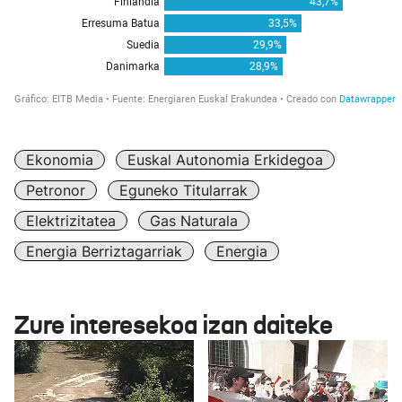
Ekonomia
Euskal Autonomia Erkidegoa
Petronor
Eguneko Titularrak
Elektrizitatea
Gas Naturala
Energia Berriztagarriak
Energia
Zure interesekoa izan daiteke