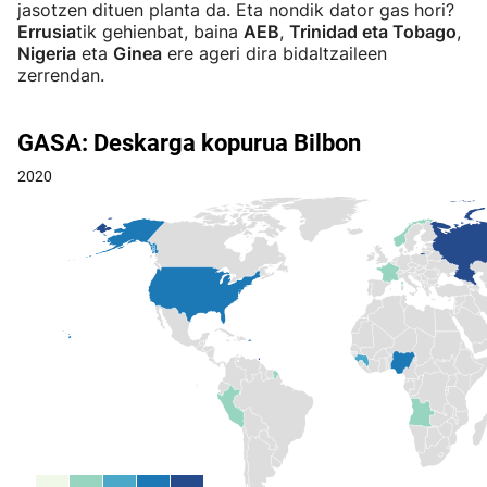
jasotzen dituen planta da. Eta nondik dator gas hori?
Errusia
tik gehienbat, baina
AEB
,
Trinidad eta Tobago
,
Nigeria
eta
Ginea
ere ageri dira bidaltzaileen
zerrendan.