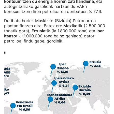
kontsumitzen du energia horren zati handiena
, eta
autogintzarako gasolioak hartzen du EAEn
kontsumitzen diren petrolioaren deribatuen % 77,6.
Deribatu horiek Muskizko (Bizkaia) Petronorren
plantan fintzen dira. Batez ere
Mexiko
tik (2.500.000
tonatik gora),
Errusia
tik (ia 1.800.000 tona) eta
Ipar
Itsaso
tik (1.000.000 tona baino gehiago) dator
petrolioa, findu gabe, gordinik.