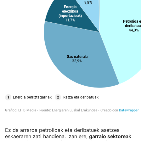
Ez da arraroa petrolioak eta deribatuek asetzea
eskaeraren zati handiena. Izan ere,
garraio sektoreak