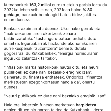
Kutxabankek
163,2 milioi
euroko etekin garbia lortu du
2022ko lehen seihilekoan, 2021ean baino
% 30
gehiago
, bankuak berak agiri baten bidez jakitera
eman duenez.
Bankuak azpimarratu duenez, Ukrainako gerrak eta
"makroekonomiaren okertzeak zeharo
baldintzatutako" testuinguru batean erdietsi dute
emaitza. Inguruabarrek hazkunde ekonomikoaren
aurreikuspenak "zuzentzera" behartu dutela
gogorarazi du Kutxabankek, "energia horniduraren
inguruko zalantzak tarteko".
"Inflazioak marka historikoak hautsi ditu, eta neurri
publikoek ez dute nahi bezalako eraginik izan",
gaineratu du finantza entitateak. Ondorioz, "finantza
merkatuetan ezegonkortasun handia da", onartu
duenez.
"Neurri publikoek ez dute nahi bezalako eraginik izan"
Hala ere, inbertsio funtsen merkatuan
harpidetza
gehien dituen hirugarren taldea da Kutxabank, liderra