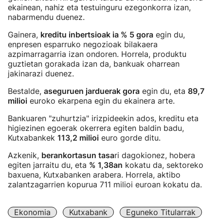
ekainean, nahiz eta testuinguru ezegonkorra izan,
nabarmendu duenez.
Gainera,
kreditu inbertsioak ia % 5 gora
egin du,
enpresen esparruko negozioak bilakaera
azpimarragarria izan ondoren. Horrela, produktu
guztietan gorakada izan da, bankuak oharrean
jakinarazi duenez.
Bestalde,
aseguruen jarduerak gora
egin du, eta
89,7
milioi
euroko ekarpena egin du ekainera arte.
Bankuaren "zuhurtzia" irizpideekin ados, kreditu eta
higiezinen egoerak okerrera egiten baldin badu,
Kutxabankek
113,2 milioi
euro gorde ditu.
Azkenik,
berankortasun tasa
ri dagokionez, hobera
egiten jarraitu du, eta
% 1,38an
kokatu da, sektoreko
baxuena, Kutxabanken arabera. Horrela, aktibo
zalantzagarrien kopurua 711 milioi euroan kokatu da.
Ekonomia
Kutxabank
Eguneko Titularrak