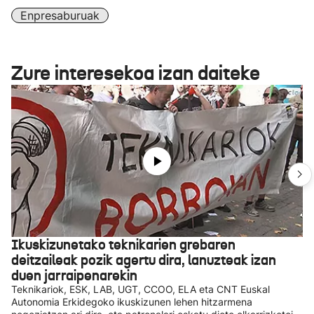
Enpresaburuak
Zure interesekoa izan daiteke
Ikuskizunetako teknikarien grebaren
deitzaileak pozik agertu dira, lanuzteak izan
duen jarraipenarekin
Teknikariok, ESK, LAB, UGT, CCOO, ELA eta CNT Euskal
Autonomia Erkidegoko ikuskizunen lehen hitzarmena