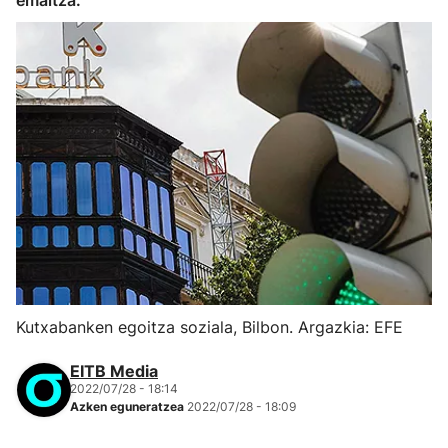
emaitza.
Kutxabanken egoitza soziala, Bilbon. Argazkia: EFE
EITB Media
2022/07/28 - 18:14
Azken eguneratzea
2022/07/28 - 18:09