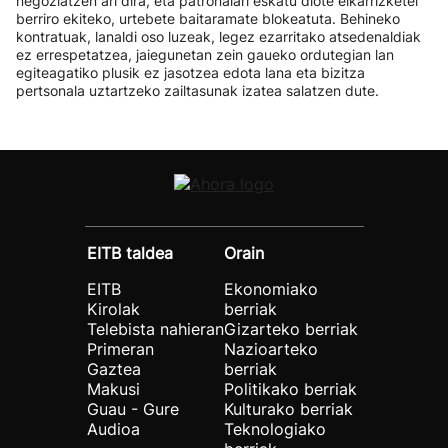
negoziatzen ari dira, eta patronalari eskatu diote elkarrizketei
berriro ekiteko, urtebete baitaramate blokeatuta. Behineko
kontratuak, lanaldi oso luzeak, legez ezarritako atsedenaldiak
ez errespetatzea, jaiegunetan zein gaueko ordutegian lan
egiteagatiko plusik ez jasotzea edota lana eta bizitza
pertsonala uztartzeko zailtasunak izatea salatzen dute.
EITB taldea
Orain
EITB
Ekonomiako
Kirolak
berriak
Telebista nahieran
Gizarteko berriak
Primeran
Nazioarteko
Gaztea
berriak
Makusi
Politikako berriak
Guau - Gure
Kulturako berriak
Audioa
Teknologiako