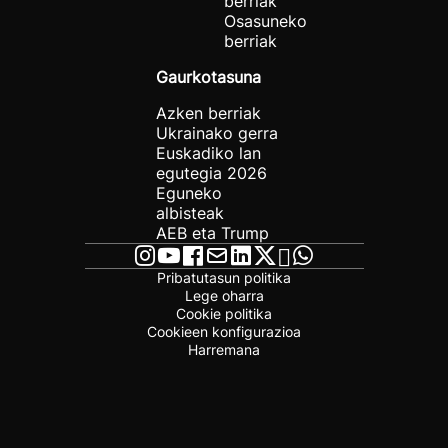
berriak
Osasuneko
berriak
Gaurkotasuna
Azken berriak
Ukrainako gerra
Euskadiko lan
egutegia 2026
Eguneko
albisteak
AEB eta Trump
Pribatutasun politika
Lege oharra
Cookie politika
Cookieen konfigurazioa
Harremana