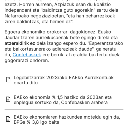
ezetz. Horren aurrean, Azpiazuk esan du koalizio
independentista "baldintza gutxiagorekin" sartu dela
Nafarroako negoziazioetan, "eta han beharrezkoak
ziren baldintzak, eta hemen ez".
Egoera ekonomiko orokorrari dagokionez, Eusko
Jaurlaritzaren aurreikuspenak bete egingo direla eta
atzeraldirik ez
dela izango espero du. "Esperantzarako
eta baikortasunerako adierazleak daude", gaineratu
du,
Confebaskek
ere berriki atzeraldia baztertu duela
gogorarazi ondoren.
Legebiltzarrak 2023rako EAEko Aurrekontuak
onartu ditu
EAEko ekonomia % 1,5 haziko da 2023an eta
enplegua sortuko da, Confebasken arabera
EAEko ekonomiaren hazkundea moteldu egin da,
BPGa % 3,8 igo baita