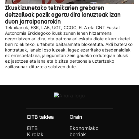
Ikuskizunetako teknikarien grebaren
deitzaileak pozik agertu dira lanuzteak izan
duen jarraipenarekin
Teknikariok, ESK, LAB, UGT, CCOO, ELA eta CNT Euskal
Autonomia Erkidegoko ikuskizunen lehen hitzarmena
negoziatzen ari dira, eta patronalari eskatu diote elkarrizketei
berriro ekiteko, urtebete baitaramate blokeatuta. Aldi baterako
kontratuak, lanaldi oso luzeak, legez ezarritako atsedenaldiak
ez errespetatzea, jaiegunetan zein gaueko ordutegian plusik
ez jasotzea eta lana eta bizitza pertsonala uztartzeko
zailtasunak dituztela salatzen dute.
EITB taldea
Orain
EITB
Ekonomiako
Kirolak
berriak