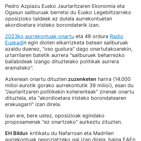
Pedro Azpiazu Eusko Jaurlaritzaren Ekonomia eta
Ogasun sailburuak berretsi du Eusko Legebiltzarreko
oposizioko taldeek ez dutela aurrekontuetan
akordioetara iristeko borondaterik izan.
2023ko aurrekontuak onartu
eta 48 ordura
Radio
Euskadi
n egin dioten elkarrizketa batean sailburuak
azaldu duenez, "oso gustura" dago onartutakoarekin,
urtarrilaren batetik aurrera "sailburuek beharrezko
baliabideak izango dituztelako politikak aurrera
eramateko".
Azkenean onartu dituzten
zuzenketen
harira (14.000
milioi eurotik gorako aurrekontutik 39 milioi), esan du
"Jaurlaritzaren politikekin koherenteak" zirenak onartu
dituztela, eta "akordioetara iristeko borondatearen
erakusgarri" izan direla.
Izan ere, bere ustez, oposizioak egindako
proposamenak "ez onartzeko" aurkeztu zituzten.
EH Bildu
k kritikatu du Nafarroan eta Madrilen
aurrekontuak negoziatzeko gai izan direla, baina EAEn