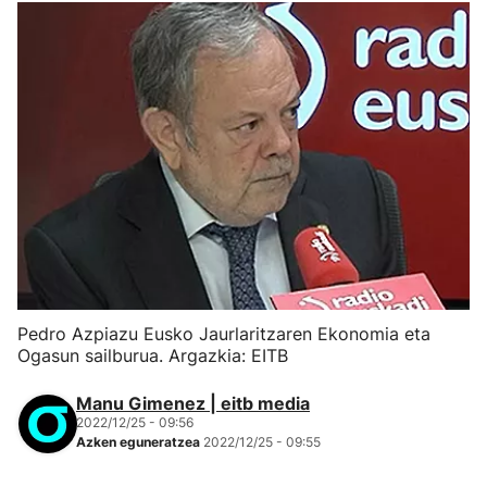
Pedro Azpiazu Eusko Jaurlaritzaren Ekonomia eta
Ogasun sailburua. Argazkia: EITB
Manu Gimenez | eitb media
2022/12/25 - 09:56
Azken eguneratzea
2022/12/25 - 09:55