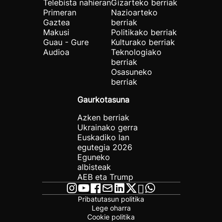
Telebista nahieran
Gizarteko berriak
Primeran
Nazioarteko
Gaztea
berriak
Makusi
Politikako berriak
Guau - Gure
Kulturako berriak
Audioa
Teknologiako
berriak
Osasuneko
berriak
Gaurkotasuna
Azken berriak
Ukrainako gerra
Euskadiko lan
egutegia 2026
Eguneko
albisteak
AEB eta Trump
Pribatutasun politika
Lege oharra
Cookie politika