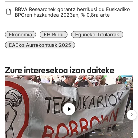
BBVA Researchek gorantz berrikusi du Euskadiko
BPGren hazkundea 2023an, % 0,8ra arte
Ekonomia
EH Bildu
Eguneko Titularrak
EAEko Aurrekontuak 2025
Zure interesekoa izan daiteke