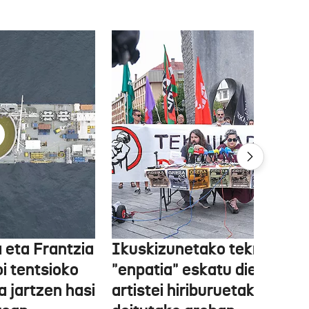
 eta Frantzia
Ikuskizunetako teknikariek
oi tentsioko
"enpatia" eskatu diete
a jartzen hasi
artistei hiriburuetako jaiet