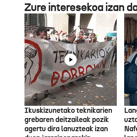
Zure interesekoa izan d
Ikuskizunetako teknikarien
Lan
grebaren deitzaileak pozik
uzt
agertu dira lanuzteak izan
Naf