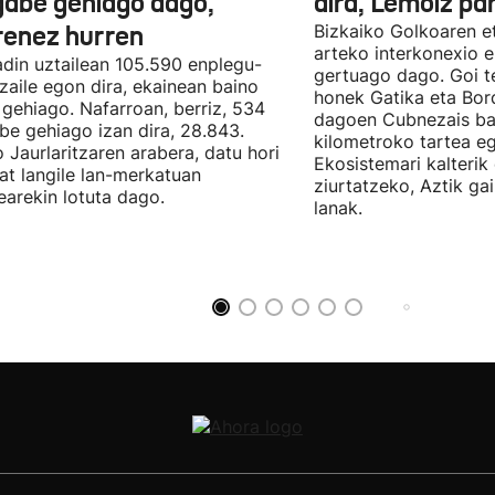
gabe gehiago dago,
dira, Lemoiz pa
renez hurren
Bizkaiko Golkoaren e
arteko interkonexio e
din uztailean 105.590 enplegu-
gertuago dago. Goi te
zaile egon dira, ekainean baino
honek Gatika eta Bord
 gehiago. Nafarroan, berriz, 534
dagoen Cubnezais ba
be gehiago izan dira, 28.843.
kilometroko tartea eg
 Jaurlaritzaren arabera, datu hori
Ekosistemari kalterik
at langile lan-merkatuan
ziurtatzeko, Aztik ga
earekin lotuta dago.
lanak.