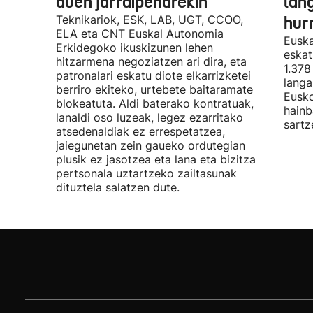
duen jarraipenarekin
lan
Teknikariok, ESK, LAB, UGT, CCOO,
hur
ELA eta CNT Euskal Autonomia
Euska
Erkidegoko ikuskizunen lehen
eskat
hitzarmena negoziatzen ari dira, eta
1.378
patronalari eskatu diote elkarrizketei
langa
berriro ekiteko, urtebete baitaramate
Eusko
blokeatuta. Aldi baterako kontratuak,
hainb
lanaldi oso luzeak, legez ezarritako
sartz
atsedenaldiak ez errespetatzea,
jaiegunetan zein gaueko ordutegian
plusik ez jasotzea eta lana eta bizitza
pertsonala uztartzeko zailtasunak
dituztela salatzen dute.