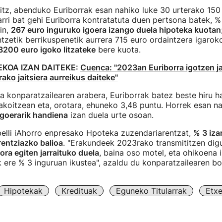
litz, abenduko Euriborrak esan nahiko luke 30 urterako 15
rri bat gehi Euriborra kontratatuta duen pertsona batek, 
in,
267 euro inguruko igoera izango duela hipoteka kuotan
tzetik berrikuspenetik aurrera 715 euro ordaintzera igaroko
 3200 euro igoko litzateke
bere kuota.
EKOA IZAN DAITEKE:
Cuenca: "2023an Euriborra igotzen ja
ako jaitsiera aurreikus daiteke"
a konparatzailearen arabera, Euriborrak batez beste hiru 
akoitzean eta, orotara, ehuneko 3,48 puntu. Horrek esan n
igoerarik handiena
izan duela urte osoan.
lli iAhorro enpresako Hpoteka zuzendariarentzat,
% 3 iza
rentziazko balioa
. "Erakundeek 2023rako transmititzen dig
ora egiten jarraituko duela
, baina oso motel, eta ohikoena 
 ere % 3 inguruan ikustea", azaldu du konparatzailearen b
Hipotekak
Kredituak
Eguneko Titularrak
Etxe