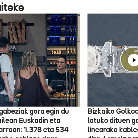
aiteke
gabeziak gora egin du
Bizkaiko Golkoa
ailean Euskadin eta
lotuko dituen g
arroan: 1.378 eta 534
linearako kable