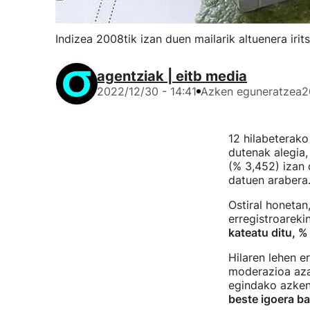
Indizea 2008tik izan duen mailarik altuenera irit
agentziak | eitb media
2022/12/30 - 14:41
Azken eguneratzea
2
12 hilabeterako
dutenak alegia
(% 3,452) izan 
datuen arabera
Ostiral honeta
erregistroareki
kateatu ditu, %
Hilaren lehen e
moderazioa aza
egindako azken 
beste igoera ba