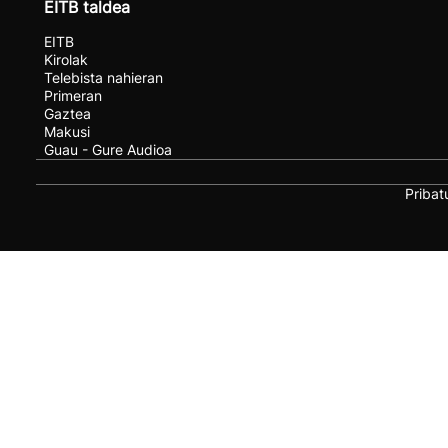
EITB taldea
EITB
Kirolak
Telebista nahieran
Primeran
Gaztea
Makusi
Guau - Gure Audioa
Pribat