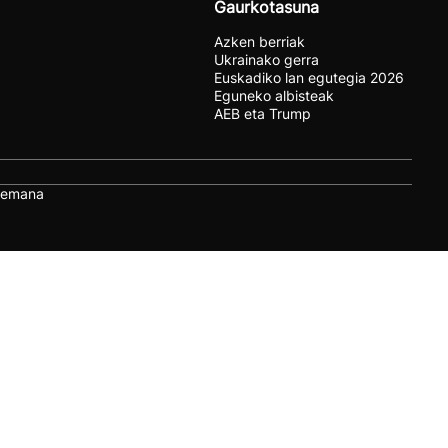
Gaurkotasuna
Azken berriak
Ukrainako gerra
Euskadiko lan egutegia 2026
Eguneko albisteak
AEB eta Trump
remana