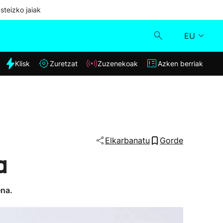
steizko jaiak
EU
dia
Klisk
Zuretzat
Zuzenekoak
Azken berriak
Klisk
Zuzenekoak
Zuretzat
Elkarbanatu
Gorde
a
Azken berriak
ena.