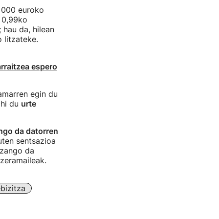
0 000 euroko
% 0,99ko
; hau da, hilean
 litzateke.
rraitzea espero
hamarren egin du
ahi du
urte
ngo da datorren
uten sentsazioa
izango da
ozeramaileak.
bizitza