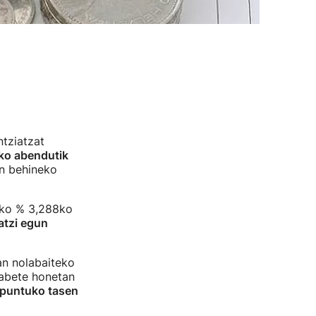
ntziatzat
o abendutik
in behineko
oko % 3,288ko
atzi egun
an nolabaiteko
labete honetan
 puntuko tasen