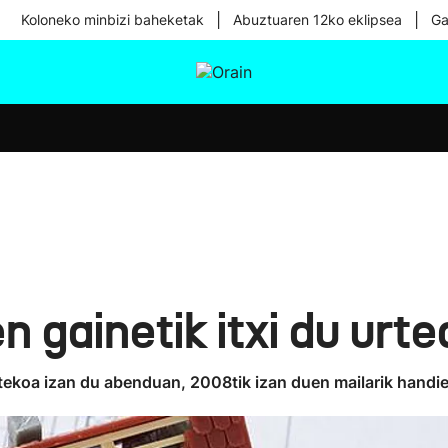
|
|
Koloneko minbizi baheketak
Abuztuaren 12ko eklipsea
Ga
tura
Ikusmiran
Egural
Osasuna
Teknologia
 gainetik itxi du urte
tekoa izan du abenduan, 2008tik izan duen mailarik handi