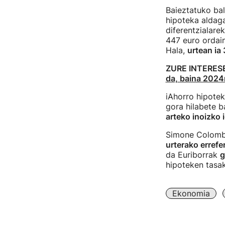
Baieztatuko ba
hipoteka aldaga
diferentzialarek
447 euro ordain
Hala,
urtean ia
ZURE INTERES
da, baina 2024r
iAhorro hipotek
gora hilabete b
arteko inoizko 
Simone Colombe
urterako errefe
da Euriborrak
g
hipoteken tasak
Ekonomia