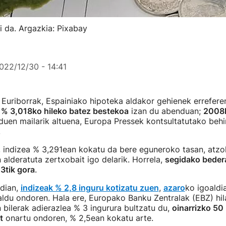
si da. Argazkia: Pixabay
022/12/30 - 14:41
 Euriborrak, Espainiako hipoteka aldakor gehienek errefere
,
% 3,018ko hileko batez bestekoa
izan du abenduan;
2008k
duen mailarik altuena, Europa Pressek kontsultatutako beh
.
n, indizea % 3,291ean kokatu da bere eguneroko tasan, atz
n alderatuta zertxobait igo delarik. Horrela,
segidako beder
 3tik gora
.
rdian,
indizeak % 2,8 inguru kotizatu zuen
,
azaro
ko igoaldi
ldu ondoren. Hala ere, Europako Banku Zentralak (EBZ) hi
bilerak adierazlea % 3 ingurura bultzatu du,
oinarrizko 50
t
onartu ondoren, % 2,5ean kokatu arte.