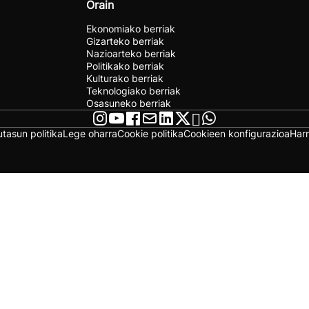
Orain
Ekonomiako berriak
Gizarteko berriak
Nazioarteko berriak
Politikako berriak
Kulturako berriak
Teknologiako berriak
Osasuneko berriak
utasun politika
Lege oharra
Cookie politika
Cookieen konfigurazioa
Har