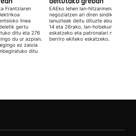
rean
deitutako greban
ta Frantziaren
EAEko lehen lan-hitzarmena
lektrikoa
negoziatzen ari diren sindikatuek
ntsioko linea
lanuzteak deitu dituzte abuztuaren 5,
eletik gertu
14 eta 26rako, lan-hobekuntzak
tuko ditu eta 276
eskatzeko eta patronalari negoziazio
ingo du ur azpian.
berriro ekiteko eskatzeko.
 egingo ez zaiola
inbegiratuko ditu