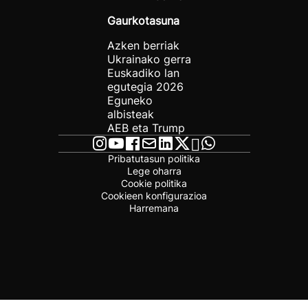
Gaurkotasuna
Azken berriak
Ukrainako gerra
Euskadiko lan
egutegia 2026
Eguneko
albisteak
AEB eta Trump
Pribatutasun politika
Lege oharra
Cookie politika
Cookieen konfigurazioa
Harremana