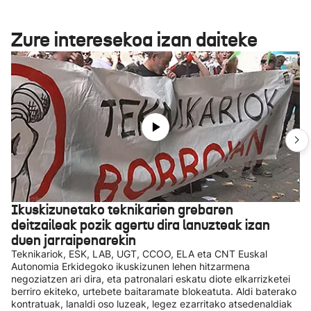
Zure interesekoa izan daiteke
Ikuskizunetako teknikarien grebaren
deitzaileak pozik agertu dira lanuzteak izan
duen jarraipenarekin
Teknikariok, ESK, LAB, UGT, CCOO, ELA eta CNT Euskal
Autonomia Erkidegoko ikuskizunen lehen hitzarmena
negoziatzen ari dira, eta patronalari eskatu diote elkarrizketei
berriro ekiteko, urtebete baitaramate blokeatuta. Aldi baterako
kontratuak, lanaldi oso luzeak, legez ezarritako atsedenaldiak