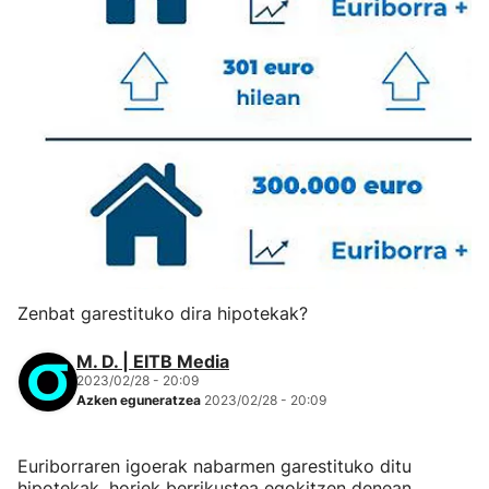
Zenbat garestituko dira hipotekak?
M. D. | EITB Media
2023/02/28 - 20:09
Azken eguneratzea
2023/02/28 - 20:09
Euriborraren igoerak nabarmen garestituko ditu
hipotekak, horiek berrikustea egokitzen denean.