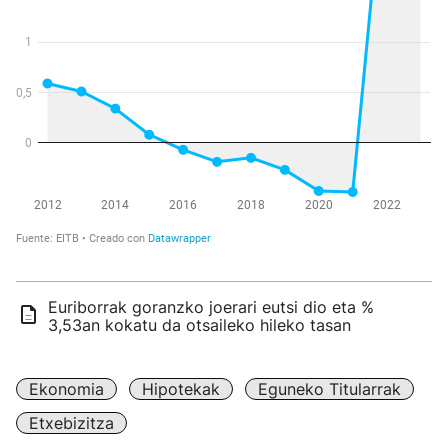
Euriborrak goranzko joerari eutsi dio eta %
3,53an kokatu da otsaileko hileko tasan
Ekonomia
Hipotekak
Eguneko Titularrak
Etxebizitza