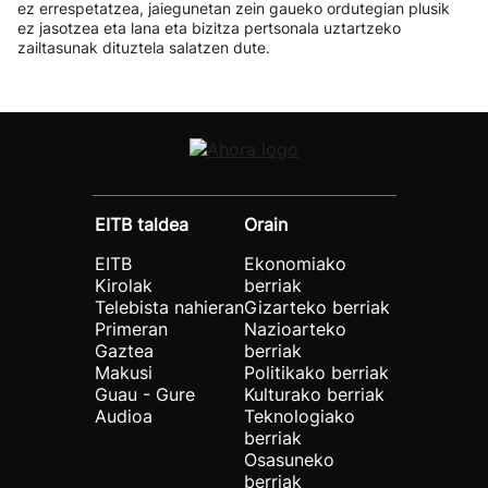
ez errespetatzea, jaiegunetan zein gaueko ordutegian plusik
ez jasotzea eta lana eta bizitza pertsonala uztartzeko
zailtasunak dituztela salatzen dute.
EITB taldea
Orain
EITB
Ekonomiako
Kirolak
berriak
Telebista nahieran
Gizarteko berriak
Primeran
Nazioarteko
Gaztea
berriak
Makusi
Politikako berriak
Guau - Gure
Kulturako berriak
Audioa
Teknologiako
berriak
Osasuneko
berriak