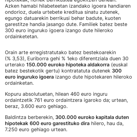
Azken hamabi hilabeteetan izandako igoera handiaren
ondorioz, duela urtebete kreditua sinatu zutenek,
egungo datuarekin berrikusi behar badute, kuoten
garestitze handia jasango dute. Familiek batez beste
300 euro inguruko igoera izango dute hileroko
ordainketetan.
Orain arte erregistratutako batez bestekoarekin
(% 3,53), Euriborra gehi % 1eko diferentziala duen 30
urterako
150.000 euroko hipoteka aldakorra
(euskal
batez bestekotik gertu) kontratatuta dutenek
300
euro inguruko igoera
izango dute hipotekaren hileroko
ordainketan.
Kopuru absolutuetan, hilean 460 euro inguru
ordaintzetik 761 euro ordaintzera igaroko da; urtean,
beraz, 3.600 euro gehiago.
Baldintza berberekin,
300.000 euroko kapitala duten
hipotekak
600 euro garestituko dira
hilero, hau da,
7.250 euro gehiago urtean.