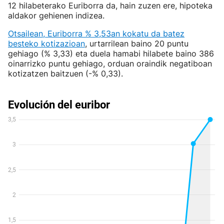
12 hilabeterako Euriborra da, hain zuzen ere, hipoteka
aldakor gehienen indizea.
Otsailean, Euriborra % 3,53an kokatu da batez
besteko kotizazioan
, urtarrilean baino 20 puntu
gehiago (% 3,33) eta duela hamabi hilabete baino 386
oinarrizko puntu gehiago, orduan oraindik negatiboan
kotizatzen baitzuen (-% 0,33).