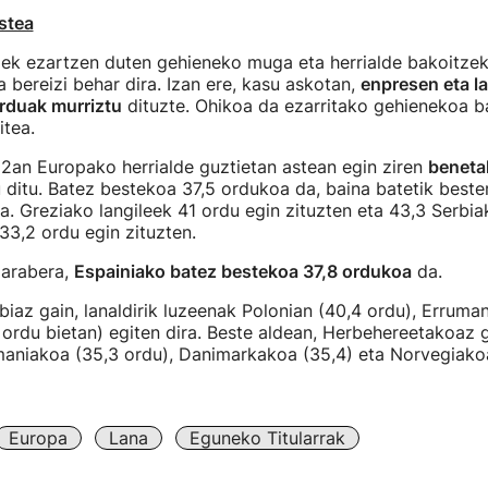
stea
diek ezartzen duten gehieneko muga eta herrialde bakoitze
a bereizi behar dira. Izan ere, kasu askotan,
enpresen eta la
orduak murriztu
dituzte. Ohikoa da ezarritako gehienekoa b
itea.
an Europako herrialde guztietan astean egin ziren
beneta
 ditu. Batez bestekoa 37,5 ordukoa da, baina batetik beste
. Greziako langileek 41 ordu egin zituzten eta 43,3 Serbia
3,2 ordu egin zituzten.
 arabera,
Espainiako batez bestekoa 37,8 ordukoa
da.
biaz gain, lanaldirik luzeenak Polonian (40,4 ordu), Erruman
 ordu bietan) egiten dira. Beste aldean, Herbehereetakoaz ga
maniakoa (35,3 ordu), Danimarkakoa (35,4) eta Norvegiakoa
Europa
Lana
Eguneko Titularrak