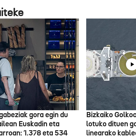
aiteke
gabeziak gora egin du
Bizkaiko Golkoa
ailean Euskadin eta
lotuko dituen g
arroan: 1.378 eta 534
linearako kable