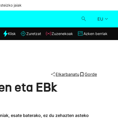
steizko jaiak
EU
dia
Klisk
Zuretzat
Zuzenekoak
Azken berriak
Klisk
Zuzenekoak
Zuretzat
Elkarbanatu
Gorde
en eta EBk
Azken berriak
aniak, esate baterako, ez du zehazten asteko