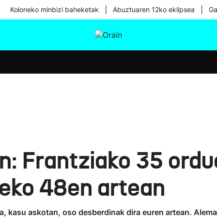
|
|
Koloneko minbizi baheketak
Abuztuaren 12ko eklipsea
Ga
tura
Ikusmiran
Egural
Osasuna
Teknologia
n: Frantziako 35 ordu
neko 48en artean
ta, kasu askotan, oso desberdinak dira euren artean. Alem