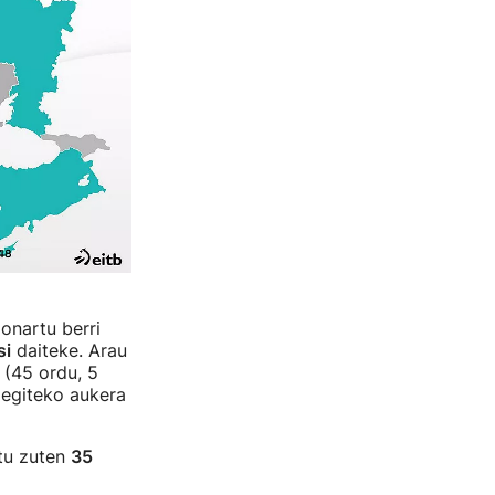
onartu berri
si
daiteke. Arau
 (45 ordu, 5
 egiteko aukera
tu zuten
35