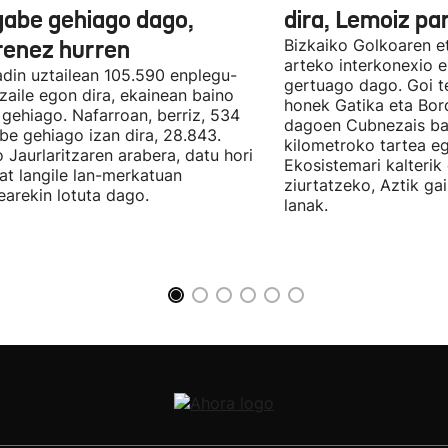
gabe gehiago dago,
dira, Lemoiz pa
renez hurren
Bizkaiko Golkoaren e
arteko interkonexio e
din uztailean 105.590 enplegu-
gertuago dago. Goi te
zaile egon dira, ekainean baino
honek Gatika eta Bord
 gehiago. Nafarroan, berriz, 534
dagoen Cubnezais ba
be gehiago izan dira, 28.843.
kilometroko tartea eg
 Jaurlaritzaren arabera, datu hori
Ekosistemari kalterik
at langile lan-merkatuan
ziurtatzeko, Aztik ga
earekin lotuta dago.
lanak.