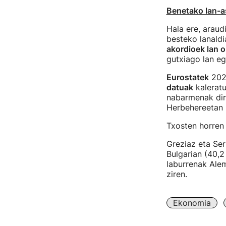
Benetako lan-a
Hala ere, arau
besteko lanaldi
akordioek lan 
gutxiago lan eg
Eurostatek
2022
datuak
kaleratu
nabarmenak dira
Herbehereetan 3
Txosten horren
Greziaz eta Ser
Bulgarian (40,2
laburrenak Ale
ziren.
Ekonomia