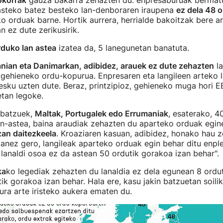
okorrak
gauza bakarra zehazten du: enpresaburuak bermat
 asteko batez besteko lan-denboraren iraupena
ez dela 48 
ko orduak barne. Hortik aurrera, herrialde bakoitzak bere a
n ez dute zerikusirik.
duko lan astea
izatea da, 5 lanegunetan banatuta.
nian eta Danimarkan, adibidez, arauek ez dute zehazten
la
 gehieneko ordu-kopurua. Enpresaren eta langileen arteko 
sku uzten dute. Beraz, printzipioz, gehieneko muga hori E
tan legoke.
 batzuek,
Maltak, Portugalek edo Errumaniak
, esaterako, 4
an-astea, baina araudiak zehazten du aparteko orduak egi
zan daitezkeela
. Kroaziaren kasuan, adibidez, honako hau z
anez gero, langileak aparteko orduak egin behar ditu enpl
 lanaldi osoa ez da astean 50 ordutik gorakoa izan behar".
ka
ko legediak zehazten du lanaldia ez dela egunean 8 ordu
ik gorakoa izan behar. Hala ere, kasu jakin batzuetan soili
ura arte iristeko aukera ematen du.