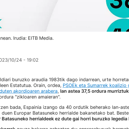
ean. Irudia: EITB Media.
023/10/24 - 19:02
ldiari buruzko araudia 1983tik dago indarrean, urte horreta
leen Estatutua. Orain, ordea,
PSOEk eta Sumarrek koalizio
 duten akordioaren arabera
,
lan astea 37,5 ordura murriztu
ordura "zikloaren amaieran".
zen bada, Espainia izango da 40 ordutik beherako lan-ast
o duen Europar Batasuneko herrialde bakanetako bat. Beste
 Batasuneko herrialdeek ez dute gai horri buruzko legedia 