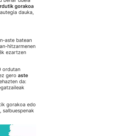
u behar duela
ordutik gorakoa
rautegia dauka,
n-aste batean
lan-hitzarmenen
Bk ezartzen
0 ordutan
nez gero
aste
ehazten da:
egatzaileak
tik gorakoa edo
k, salbuespenak