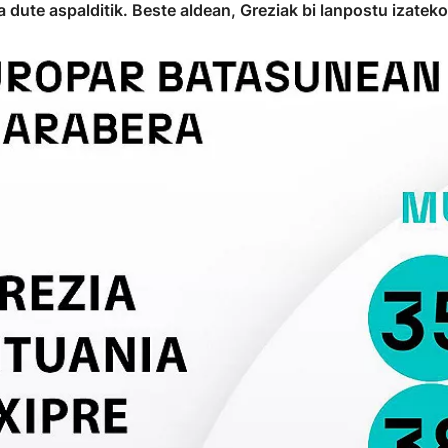
ute aspalditik. Beste aldean, Greziak bi lanpostu izateko e