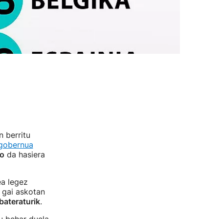
n berritu
 gobernua
ko
da hasiera
ea legez
 gai askotan
bateraturik
.