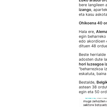
EBko araudi or
bere langileen
izango
, aparte
eta kasu askota
Ohikoena 40 or
Hala ere,
Alema
egin beharreko
edo akordioen e
dituen 48 ordue
Beste herrialde
adosten dute l
hori luzeagoa i
"beharrezkoa iz
eskatuta, baina
Bestalde,
Belgi
astean 38 ordut
egin eta 50 ord