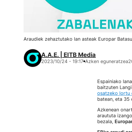
Araudiek zehaztutako lan asteak Europar Batasun
A.A.E. | EITB Media
2023/10/24 - 19:17
Azken eguneratzea
2
Espainiako lana
baitzuten Langi
osatzeko lortu
batean, eta 35 
Azkenean onart
araututa izang
bezala,
Europar