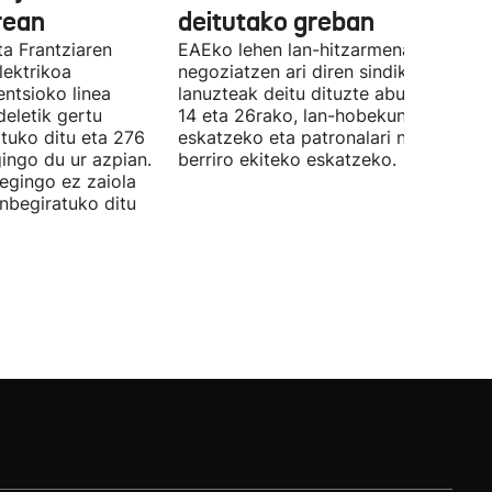
rean
deitutako greban
ta Frantziaren
EAEko lehen lan-hitzarmena
lektrikoa
negoziatzen ari diren sindikatuek
ntsioko linea
lanuzteak deitu dituzte abuztuaren 5,
eletik gertu
14 eta 26rako, lan-hobekuntzak
tuko ditu eta 276
eskatzeko eta patronalari negoziazio
ingo du ur azpian.
berriro ekiteko eskatzeko.
 egingo ez zaiola
inbegiratuko ditu