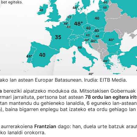
ko lan astean Europar Batasunean. Irudia: EITB Media.
a
bereziki aipatzeko modukoa da. Mitsotakisen Gobernuak 
rmari jarraituta, pertsona bat astean
78 ordu lan egitera irit
tan mantendu du gehieneko lanaldia, 6 eguneko lan-astean
, baina bigarren enplegu bat izateko eta ordu gehiago lan
i aurrerakoiena
Frantzian
dago: han, duela urte batzuk arau
ko lanaldi orokorra.