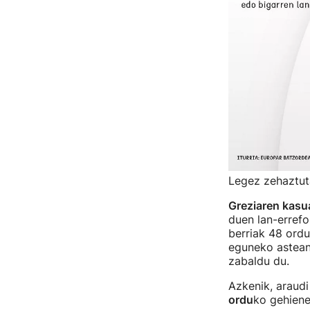
Legez zehaztuta
Greziaren kasu
duen lan-errefo
berriak 48 ordu
eguneko astean)
zabaldu du.
Azkenik, araud
ordu
ko gehiene