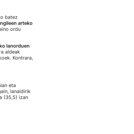
ko batez
ngileen arteko
aino ordu
ko lanorduen
ra aldeak
koek. Kontrara,
ian eta
in, lanaldirik
 (35,5) izan