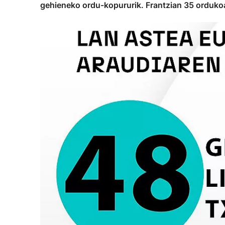
gehieneko ordu-kopururik. Frantzian 35 ordukoa d