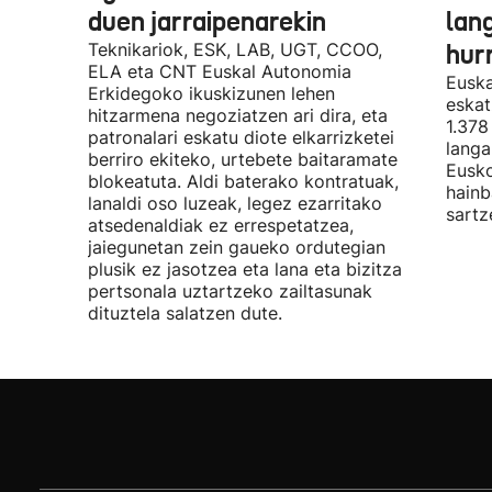
duen jarraipenarekin
lan
Teknikariok, ESK, LAB, UGT, CCOO,
hur
ELA eta CNT Euskal Autonomia
Euska
Erkidegoko ikuskizunen lehen
eskat
hitzarmena negoziatzen ari dira, eta
1.378
patronalari eskatu diote elkarrizketei
langa
berriro ekiteko, urtebete baitaramate
Eusko
blokeatuta. Aldi baterako kontratuak,
hainb
lanaldi oso luzeak, legez ezarritako
sartz
atsedenaldiak ez errespetatzea,
jaiegunetan zein gaueko ordutegian
plusik ez jasotzea eta lana eta bizitza
pertsonala uztartzeko zailtasunak
dituztela salatzen dute.