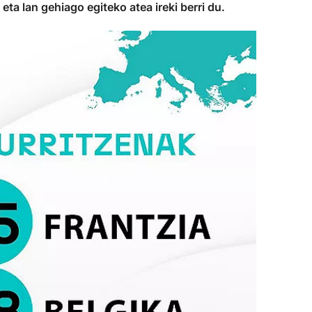
ta lan gehiago egiteko atea ireki berri du.