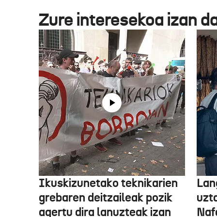
Zure interesekoa izan d
Ikuskizunetako teknikarien
Lan
grebaren deitzaileak pozik
uzt
agertu dira lanuzteak izan
Naf