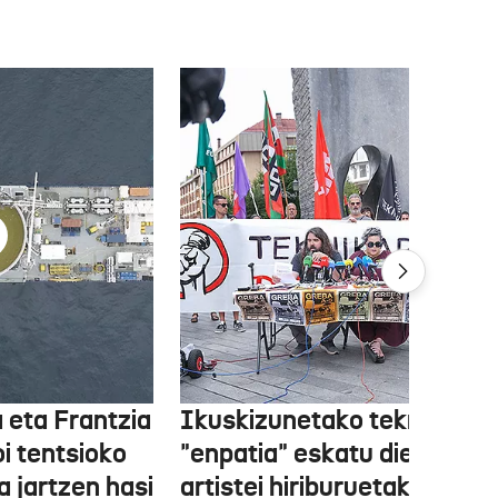
 eta Frantzia
Ikuskizunetako teknikariek
oi tentsioko
"enpatia" eskatu diete
a jartzen hasi
artistei hiriburuetako jaiet