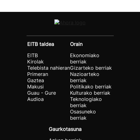
EITB taldea
Orain
EITB
Ekonomiako
Kirolak
berriak
Telebista nahieran
Gizarteko berriak
Primeran
Nazioarteko
Gaztea
berriak
Makusi
Politikako berriak
Guau - Gure
Kulturako berriak
Audioa
Teknologiako
berriak
Osasuneko
berriak
Gaurkotasuna