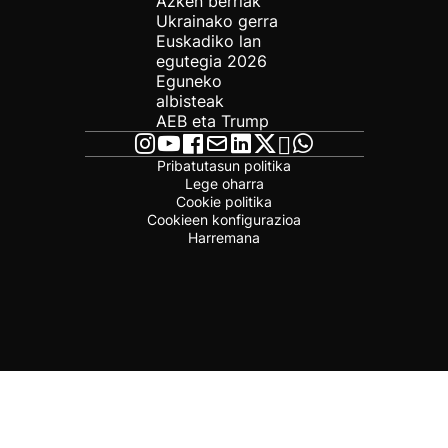
Azken berriak
Ukrainako gerra
Euskadiko lan
egutegia 2026
Eguneko
albisteak
AEB eta Trump
Pribatutasun politika
Lege oharra
Cookie politika
Cookieen konfigurazioa
Harremana