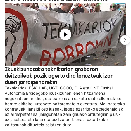
Ikuskizunetako teknikarien grebaren
deitzaileak pozik agertu dira lanuzteak izan
duen jarraipenarekin
Teknikariok, ESK, LAB, UGT, CCOO, ELA eta CNT Euskal
Autonomia Erkidegoko ikuskizunen lehen hitzarmena
negoziatzen ari dira, eta patronalari eskatu diote elkarrizketei
berriro ekiteko, urtebete baitaramate blokeatuta. Aldi baterako
kontratuak, lanaldi oso luzeak, legez ezarritako atsedenaldiak
ez errespetatzea, jaiegunetan zein gaueko ordutegian plusik
ez jasotzea eta lana eta bizitza pertsonala uztartzeko
zailtasunak dituztela salatzen dute.