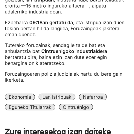
erorita —15 metro inguruko altuera—, aipatu
udalerriko industrialdean.
Ezbeharra
09:18an gertatu da
, eta istripua izan duen
tokian bertan hil da langilea, Foruzaingoak jakitera
eman duenez.
Tuterako foruzainak, sendagile talde bat eta
anbulantzia bat
Cintruenigoko industrialdera
bertaratu dira, baina ezin izan dute ezer egin
behargina onik ateratzeko.
Foruzaingoaren polizia judizialak hartu du bere gain
ikerketa.
Ekonomia
Lan Istripuak
Nafarroa
Eguneko Titularrak
Cintruénigo
Zure interesekoa izan daiteke