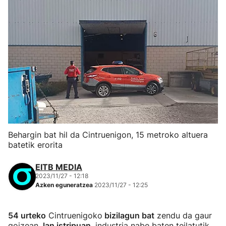
Behargin bat hil da Cintruenigon, 15 metroko altuera
batetik erorita
EITB MEDIA
2023/11/27 - 12:18
Azken eguneratzea
2023/11/27 - 12:25
54 urteko
Cintruenigoko
bizilagun bat
zendu da gaur
goizean,
lan istripuan
, industria nabe baten teilatutik