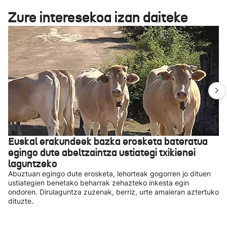
Zure interesekoa izan daiteke
Euskal erakundeek bazka erosketa bateratua
egingo dute abeltzaintza ustiategi txikienei
laguntzeko
Abuztuan egingo dute erosketa, lehorteak gogorren jo dituen
ustiategien benetako beharrak zehazteko inkesta egin
ondoren. Dirulaguntza zuzenak, berriz, urte amaieran aztertuko
dituzte.