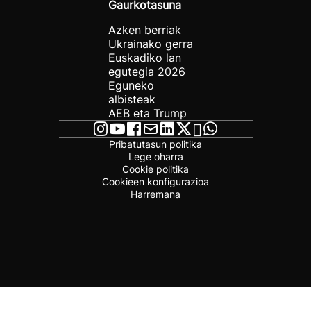
Gaurkotasuna
Azken berriak
Ukrainako gerra
Euskadiko lan
egutegia 2026
Eguneko
albisteak
AEB eta Trump
Pribatutasun politika
Lege oharra
Cookie politika
Cookieen konfigurazioa
Harremana