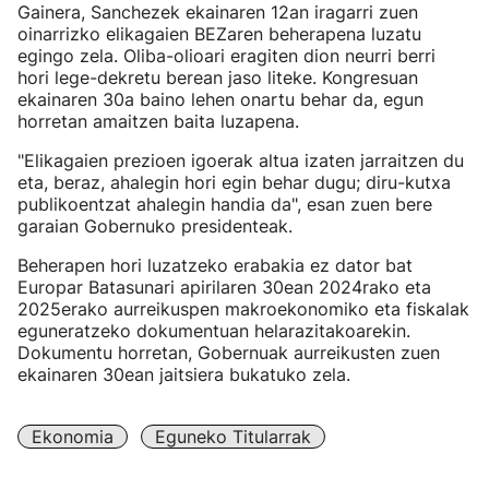
Gainera, Sanchezek ekainaren 12an iragarri zuen
oinarrizko elikagaien BEZaren beherapena luzatu
egingo zela. Oliba-olioari eragiten dion neurri berri
hori lege-dekretu berean jaso liteke. Kongresuan
ekainaren 30a baino lehen onartu behar da, egun
horretan amaitzen baita luzapena.
"Elikagaien prezioen igoerak altua izaten jarraitzen du
eta, beraz, ahalegin hori egin behar dugu; diru-kutxa
publikoentzat ahalegin handia da", esan zuen bere
garaian Gobernuko presidenteak.
Beherapen hori luzatzeko erabakia ez dator bat
Europar Batasunari apirilaren 30ean 2024rako eta
2025erako aurreikuspen makroekonomiko eta fiskalak
eguneratzeko dokumentuan helarazitakoarekin.
Dokumentu horretan, Gobernuak aurreikusten zuen
ekainaren 30ean jaitsiera bukatuko zela.
Ekonomia
Eguneko Titularrak