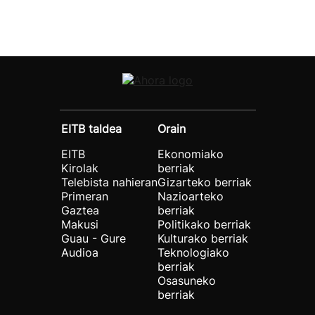
EITB taldea
Orain
EITB
Ekonomiako
Kirolak
berriak
Telebista nahieran
Gizarteko berriak
Primeran
Nazioarteko
Gaztea
berriak
Makusi
Politikako berriak
Guau - Gure
Kulturako berriak
Audioa
Teknologiako
berriak
Osasuneko
berriak