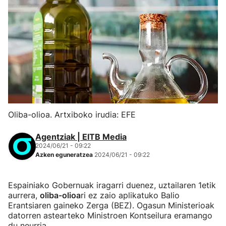
Oliba-olioa. Artxiboko irudia: EFE
Agentziak | EITB Media
2024/06/21 - 09:22
Azken eguneratzea
2024/06/21 - 09:22
Espainiako Gobernuak iragarri duenez, uztailaren 1etik
aurrera,
oliba-olioa
ri ez zaio aplikatuko Balio
Erantsiaren gaineko Zerga (BEZ). Ogasun Ministerioak
datorren astearteko Ministroen Kontseilura eramango
du neurria.