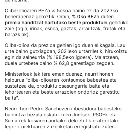
Oliba-olioaren BEZa % 5ekoa baino ez da 2023ko
beherapenaz geroztik. Orain,
% 0ko BEZ
a duten
premia handitzat hartutako beste produktuei
gehituko
zaie (ogia, irinak, esnea, gaztak, arrautzak, frutak eta
barazkiak).
Oliba-olioa da prezioa gehien igo duen elikagaia. Lau
urte baino gutxiagoan, 2021eko urtarriletik, hirukoiztu
egin da salneurria (% 198,5eko igoera). Maiatzean,
duela urtebete baino % 62,8 garestiago zegoen.
Ministerioak jakitera eman duenez, neurri honen
helburua "oliba-olioaren kontsumoa babestea eta
sustatzea da, produktu osasungarria baita eta
lehortearen eta beste arrazoien ondorioz garestitu
baita".
Neurri hori Pedro Sanchezen inbestidura babesteko
baldintza bezala eskatu zuen Juntsek. PSOEk eta
Sumarrek krisiaren aurkako dekretutik eratorritako
lege-proiektuaren zuzenketan erregistratu zuten.