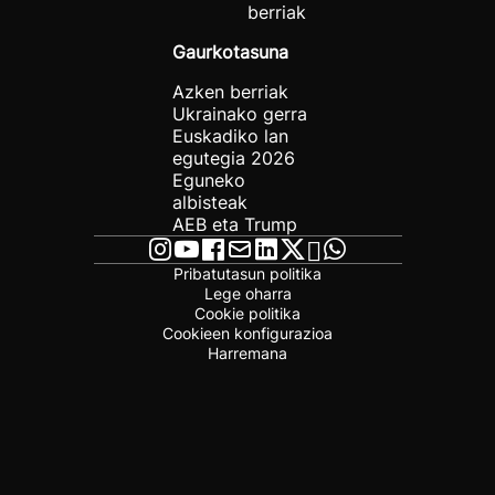
berriak
Gaurkotasuna
Azken berriak
Ukrainako gerra
Euskadiko lan
egutegia 2026
Eguneko
albisteak
AEB eta Trump
Pribatutasun politika
Lege oharra
Cookie politika
Cookieen konfigurazioa
Harremana