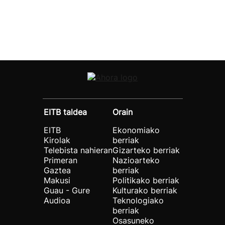
EITB taldea
Orain
EITB
Ekonomiako
Kirolak
berriak
Telebista nahieran
Gizarteko berriak
Primeran
Nazioarteko
Gaztea
berriak
Makusi
Politikako berriak
Guau - Gure
Kulturako berriak
Audioa
Teknologiako
berriak
Osasuneko