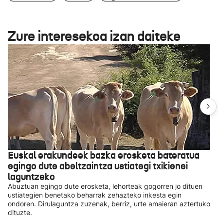
Zure interesekoa izan daiteke
Euskal erakundeek bazka erosketa bateratua
egingo dute abeltzaintza ustiategi txikienei
laguntzeko
Abuztuan egingo dute erosketa, lehorteak gogorren jo dituen
ustiategien benetako beharrak zehazteko inkesta egin
ondoren. Dirulaguntza zuzenak, berriz, urte amaieran aztertuko
dituzte.