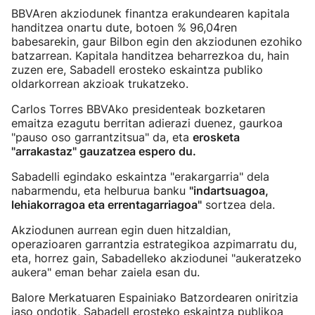
BBVAren akziodunek finantza erakundearen kapitala
handitzea onartu dute, botoen % 96,04ren
babesarekin, gaur Bilbon egin den akziodunen ezohiko
batzarrean. Kapitala handitzea beharrezkoa du, hain
zuzen ere, Sabadell erosteko eskaintza publiko
oldarkorrean akzioak trukatzeko.
Carlos Torres BBVAko presidenteak bozketaren
emaitza ezagutu berritan adierazi duenez, gaurkoa
"pauso oso garrantzitsua" da, eta
erosketa
"arrakastaz" gauzatzea espero du.
Sabadelli egindako eskaintza "erakargarria" dela
nabarmendu, eta helburua banku
"indartsuagoa,
lehiakorragoa eta errentagarriagoa"
sortzea dela.
Akziodunen aurrean egin duen hitzaldian,
operazioaren garrantzia estrategikoa azpimarratu du,
eta, horrez gain, Sabadelleko akziodunei "aukeratzeko
aukera" eman behar zaiela esan du.
Balore Merkatuaren Espainiako Batzordearen oniritzia
jaso ondotik, Sabadell erosteko eskaintza publikoa