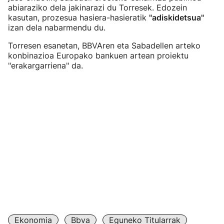
abiaraziko dela jakinarazi du Torresek. Edozein
kasutan, prozesua hasiera-hasieratik
"adiskidetsua"
izan dela nabarmendu du.
Torresen esanetan, BBVAren eta Sabadellen arteko
konbinazioa Europako bankuen artean proiektu
"erakargarriena" da.
Ekonomia
Bbva
Eguneko Titularrak