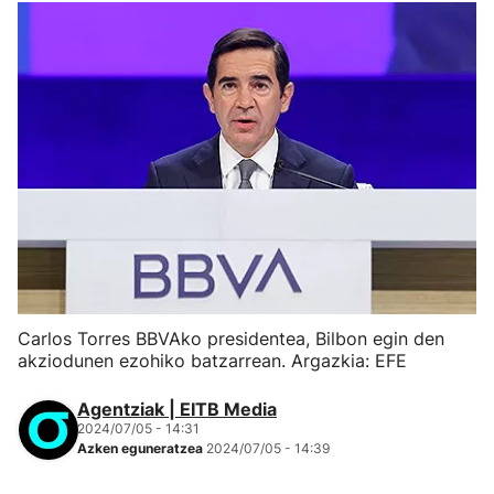
Carlos Torres BBVAko presidentea, Bilbon egin den
akziodunen ezohiko batzarrean. Argazkia: EFE
Agentziak | EITB Media
2024/07/05 - 14:31
Azken eguneratzea
2024/07/05 - 14:39