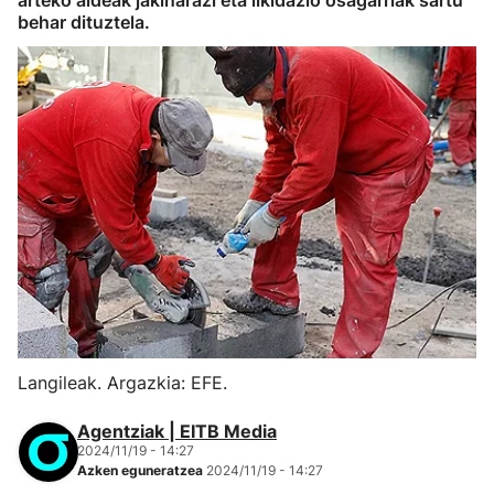
arteko aldeak jakinarazi eta likidazio osagarriak sartu
behar dituztela.
Langileak. Argazkia: EFE.
Agentziak | EITB Media
2024/11/19 - 14:27
Azken eguneratzea
2024/11/19 - 14:27