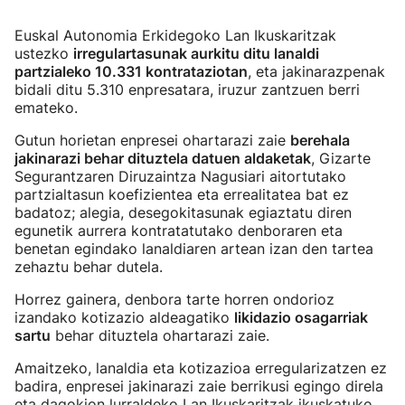
Euskal Autonomia Erkidegoko Lan Ikuskaritzak
ustezko
irregulartasunak aurkitu ditu lanaldi
partzialeko 10.331 kontrataziotan
, eta jakinarazpenak
bidali ditu 5.310 enpresatara, iruzur zantzuen berri
emateko.
Gutun horietan enpresei ohartarazi zaie
berehala
jakinarazi behar dituztela datuen aldaketak
, Gizarte
Segurantzaren Diruzaintza Nagusiari aitortutako
partzialtasun koefizientea eta errealitatea bat ez
badatoz; alegia, desegokitasunak egiaztatu diren
egunetik aurrera kontratatutako denboraren eta
benetan egindako lanaldiaren artean izan den tartea
zehaztu behar dutela.
Horrez gainera, denbora tarte horren ondorioz
izandako kotizazio aldeagatiko
likidazio osagarriak
sartu
behar dituztela ohartarazi zaie.
Amaitzeko, lanaldia eta kotizazioa erregularizatzen ez
badira, enpresei jakinarazi zaie berrikusi egingo direla
eta dagokion lurraldeko Lan Ikuskaritzak ikuskatuko