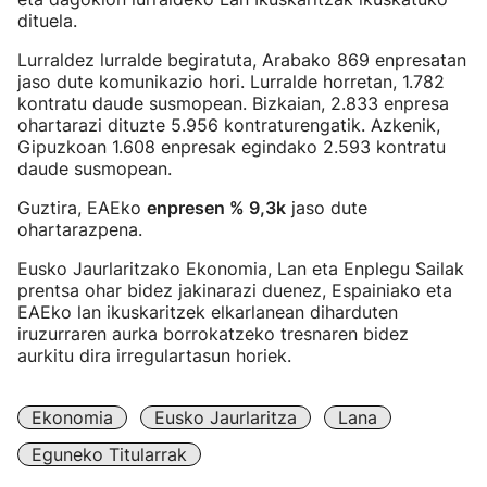
dituela.
Lurraldez lurralde begiratuta, Arabako 869 enpresatan
jaso dute komunikazio hori. Lurralde horretan, 1.782
kontratu daude susmopean. Bizkaian, 2.833 enpresa
ohartarazi dituzte 5.956 kontraturengatik. Azkenik,
Gipuzkoan 1.608 enpresak egindako 2.593 kontratu
daude susmopean.
Guztira, EAEko
enpresen % 9,3k
jaso dute
ohartarazpena.
Eusko Jaurlaritzako Ekonomia, Lan eta Enplegu Sailak
prentsa ohar bidez jakinarazi duenez, Espainiako eta
EAEko lan ikuskaritzek elkarlanean diharduten
iruzurraren aurka borrokatzeko tresnaren bidez
aurkitu dira irregulartasun horiek.
Ekonomia
Eusko Jaurlaritza
Lana
Eguneko Titularrak