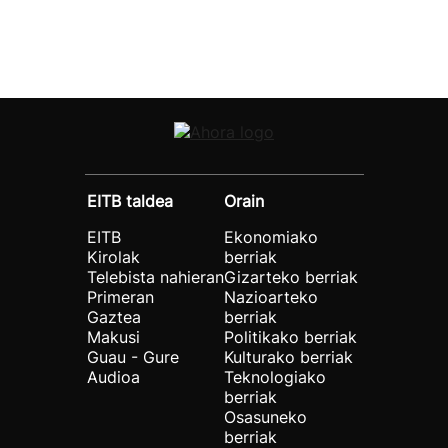
EITB taldea
Orain
EITB
Ekonomiako
Kirolak
berriak
Telebista nahieran
Gizarteko berriak
Primeran
Nazioarteko
Gaztea
berriak
Makusi
Politikako berriak
Guau - Gure
Kulturako berriak
Audioa
Teknologiako
berriak
Osasuneko
berriak