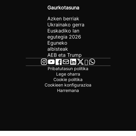
Gaurkotasuna
Azken berriak
Ukrainako gerra
Euskadiko lan
egutegia 2026
Eguneko
albisteak
AEB eta Trump
Pribatutasun politika
Lege oharra
Cookie politika
Cookieen konfigurazioa
Harremana