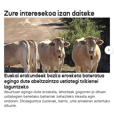
Zure interesekoa izan daiteke
Euskal erakundeek bazka erosketa bateratua
egingo dute abeltzaintza ustiategi txikienei
laguntzeko
Abuztuan egingo dute erosketa, lehorteak gogorren jo dituen
ustiategien benetako beharrak zehazteko inkesta egin
ondoren. Dirulaguntza zuzenak, berriz, urte amaieran aztertuko
dituzte.