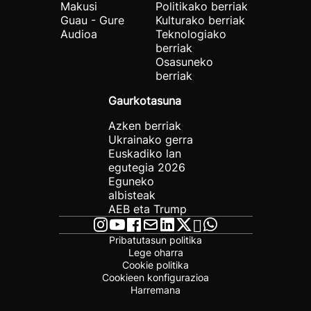
Makusi
Politikako berriak
Guau - Gure
Kulturako berriak
Audioa
Teknologiako
berriak
Osasuneko
berriak
Gaurkotasuna
Azken berriak
Ukrainako gerra
Euskadiko lan
egutegia 2026
Eguneko
albisteak
AEB eta Trump
Pribatutasun politika
Lege oharra
Cookie politika
Cookieen konfigurazioa
Harremana