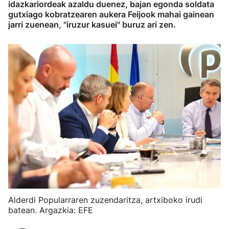
idazkariordeak azaldu duenez, bajan egonda soldata
gutxiago kobratzearen aukera Feijook mahai gainean
jarri zuenean, "iruzur kasuei" buruz ari zen.
Alderdi Popularraren zuzendaritza, artxiboko irudi
batean. Argazkia: EFE