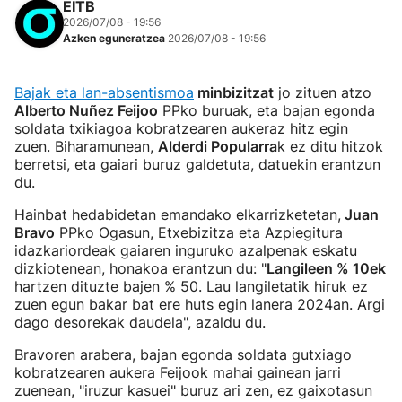
EITB
2026/07/08 - 19:56
Azken eguneratzea
2026/07/08 - 19:56
Bajak eta lan-absentismoa
minbizitzat
jo zituen atzo
Alberto Nuñez Feijoo
PPko buruak, eta bajan egonda
soldata txikiagoa kobratzearen aukeraz hitz egin
zuen. Biharamunean,
Alderdi Popularra
k ez ditu hitzok
berretsi, eta gaiari buruz galdetuta, datuekin erantzun
du.
Hainbat hedabidetan emandako elkarrizketetan,
Juan
Bravo
PPko Ogasun, Etxebizitza eta Azpiegitura
idazkariordeak gaiaren inguruko azalpenak eskatu
dizkiotenean, honakoa erantzun du: "
Langileen % 10ek
hartzen dituzte bajen % 50. Lau langiletatik hiruk ez
zuen egun bakar bat ere huts egin lanera 2024an. Argi
dago desorekak daudela", azaldu du.
Bravoren arabera, bajan egonda soldata gutxiago
kobratzearen aukera Feijook mahai gainean jarri
zuenean, "iruzur kasuei" buruz ari zen, ez gaixotasun