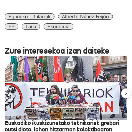
Eguneko Titularrak
Alberto Núñez Feijóo
PP
Lana
Ekonomia
Zure interesekoa izan daiteke
Euskadiko ikuskizunetako teknikariek grebari
eutsi diote, lehen hitzarmen kolektiboaren