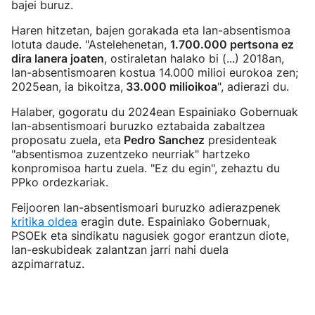
bajei buruz.
Haren hitzetan, bajen gorakada eta lan-absentismoa
lotuta daude. "Astelehenetan,
1.700.000 pertsona ez
dira lanera joaten
, ostiraletan halako bi (...) 2018an,
lan-absentismoaren kostua 14.000 milioi eurokoa zen;
2025ean, ia bikoitza,
33.000 milioikoa
", adierazi du.
Halaber, gogoratu du 2024ean Espainiako Gobernuak
lan-absentismoari buruzko eztabaida zabaltzea
proposatu zuela, eta
Pedro Sanchez
presidenteak
"absentismoa zuzentzeko neurriak" hartzeko
konpromisoa hartu zuela. "Ez du egin", zehaztu du
PPko ordezkariak.
Feijooren lan-absentismoari buruzko adierazpenek
kritika oldea
eragin dute. Espainiako Gobernuak,
PSOEk eta sindikatu nagusiek gogor erantzun diote,
lan-eskubideak zalantzan jarri nahi duela
azpimarratuz.