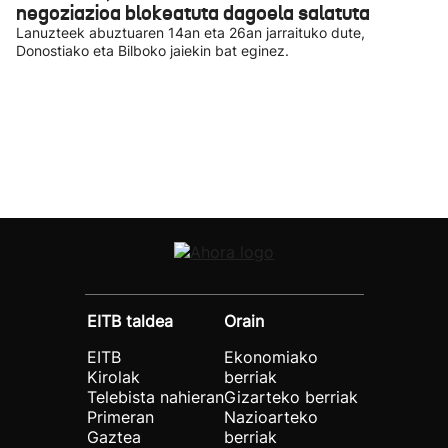
negoziazioa blokeatuta dagoela salatuta
Lanuzteek abuztuaren 14an eta 26an jarraituko dute,
Donostiako eta Bilboko jaiekin bat eginez.
EITB taldea
Orain
EITB
Ekonomiako
Kirolak
berriak
Telebista nahieran
Gizarteko berriak
Primeran
Nazioarteko
Gaztea
berriak