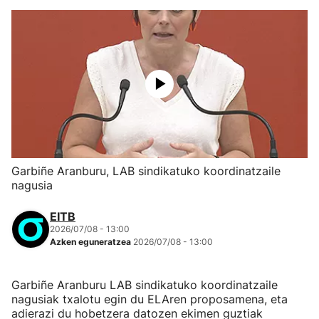
Garbiñe Aranburu, LAB sindikatuko koordinatzaile
nagusia
EITB
2026/07/08 - 13:00
Azken eguneratzea
2026/07/08 - 13:00
Garbiñe Aranburu LAB sindikatuko koordinatzaile
nagusiak txalotu egin du ELAren proposamena, eta
adierazi du hobetzera datozen ekimen guztiak