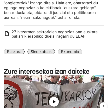
"ongietorriak" izango direla. Hala ere, ohartarazi du
egungo negoziazio kolektiboak "euskara gehiago"
behar duela eta, oldarraldi judizial eta politikoaren
aurrean, "neurri sakonagoak" behar direla.
27 hitzarmen sektorialen negoziazioan euskara
bakarrik erabiliko duela iragarri du ELAk
Euskara
Sindikatuak
Ekonomia
Zure interesekoa izan daiteke