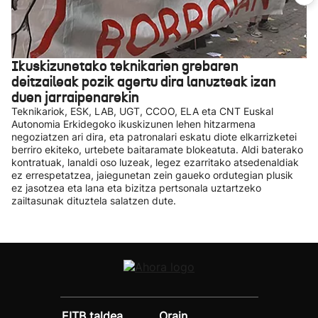
Ikuskizunetako teknikarien grebaren
deitzaileak pozik agertu dira lanuzteak izan
duen jarraipenarekin
Teknikariok, ESK, LAB, UGT, CCOO, ELA eta CNT Euskal
Autonomia Erkidegoko ikuskizunen lehen hitzarmena
negoziatzen ari dira, eta patronalari eskatu diote elkarrizketei
berriro ekiteko, urtebete baitaramate blokeatuta. Aldi baterako
kontratuak, lanaldi oso luzeak, legez ezarritako atsedenaldiak
ez errespetatzea, jaiegunetan zein gaueko ordutegian plusik
ez jasotzea eta lana eta bizitza pertsonala uztartzeko
zailtasunak dituztela salatzen dute.
EITB taldea
Orain