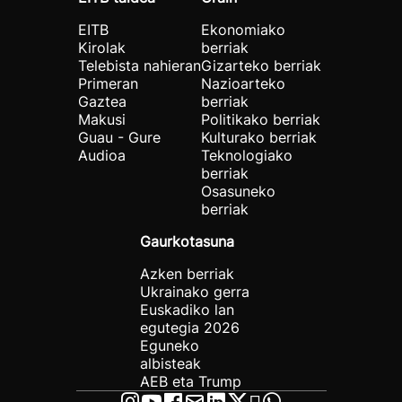
EITB
Ekonomiako
Kirolak
berriak
Telebista nahieran
Gizarteko berriak
Primeran
Nazioarteko
Gaztea
berriak
Makusi
Politikako berriak
Guau - Gure
Kulturako berriak
Audioa
Teknologiako
berriak
Osasuneko
berriak
Gaurkotasuna
Azken berriak
Ukrainako gerra
Euskadiko lan
egutegia 2026
Eguneko
albisteak
AEB eta Trump