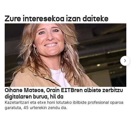
Zure interesekoa izan daiteke
Oihane Mateos, Orain EITBren albiste zerbitzu
digitalaren burua, hil da
Kazetaritzari eta etxe honi lotutako ibilbide profesional oparoa
garatuta, 45 urterekin zendu da.