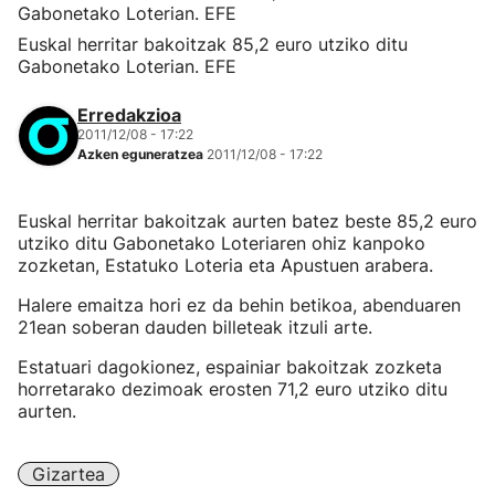
Euskal herritar bakoitzak 85,2 euro utziko ditu
Gabonetako Loterian. EFE
Erredakzioa
2011/12/08 - 17:22
Azken eguneratzea
2011/12/08 - 17:22
Euskal herritar bakoitzak aurten batez beste 85,2 euro
utziko ditu Gabonetako Loteriaren ohiz kanpoko
zozketan, Estatuko Loteria eta Apustuen arabera.
Halere emaitza hori ez da behin betikoa, abenduaren
21ean soberan dauden billeteak itzuli arte.
Estatuari dagokionez, espainiar bakoitzak zozketa
horretarako dezimoak erosten 71,2 euro utziko ditu
aurten.
Gizartea