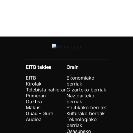
EITB taldea
Orain
EITB
Ekonomiako
Kirolak
berriak
Telebista nahieran
Gizarteko berriak
Primeran
Nazioarteko
Gaztea
berriak
Makusi
Politikako berriak
Guau - Gure
Kulturako berriak
Audioa
Teknologiako
berriak
Osasuneko