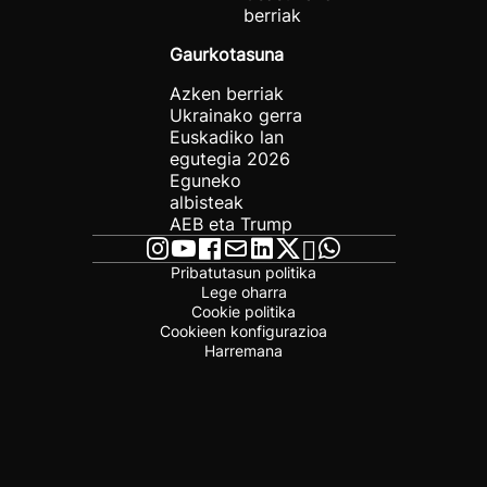
berriak
Gaurkotasuna
Azken berriak
Ukrainako gerra
Euskadiko lan
egutegia 2026
Eguneko
albisteak
AEB eta Trump
Pribatutasun politika
Lege oharra
Cookie politika
Cookieen konfigurazioa
Harremana