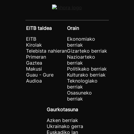
EITB taldea
Orain
EITB
Ekonomiako
Kirolak
berriak
Telebista nahieran
Gizarteko berriak
Primeran
Nazioarteko
Gaztea
berriak
Makusi
Politikako berriak
Guau - Gure
Kulturako berriak
Audioa
Teknologiako
berriak
Osasuneko
berriak
Gaurkotasuna
Azken berriak
Ukrainako gerra
Euskadiko lan