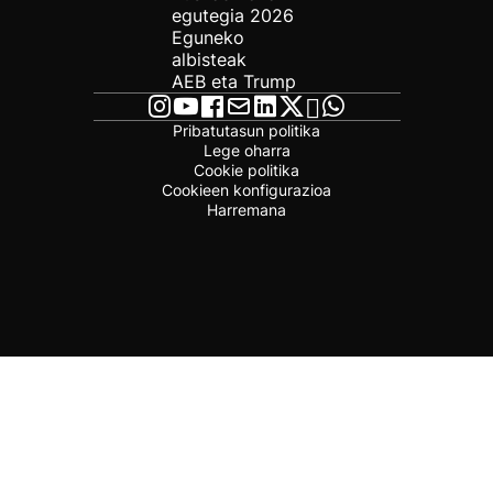
egutegia 2026
Eguneko
albisteak
AEB eta Trump
Pribatutasun politika
Lege oharra
Cookie politika
Cookieen konfigurazioa
Harremana