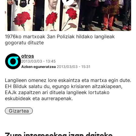
1976ko martxoak 3an Poliziak hildako langileak
gogoratu dituzte
otros
2013/03/03 - 13:45
Azken eguneratzea
2013/03/03 - 15:31
Langileen omenez lore eskaintza eta martxa egin dute.
EH Bilduk salatu du, egungo krisiaren aitzakiapean,
EAJk zapaltzen ari dituela langileek lortutako
eskubideak eta aurrerapenak.
Gizartea
Zure interesekoa izan daiteke