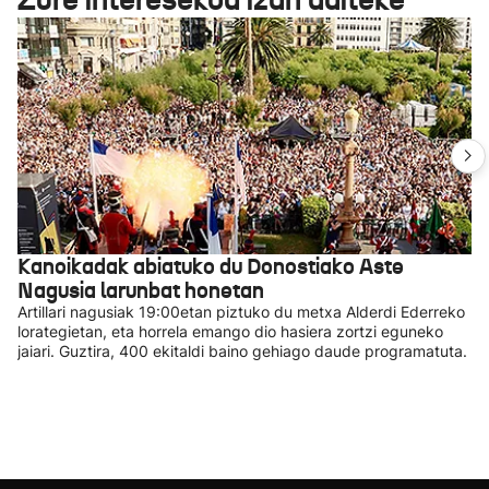
Kanoikadak abiatuko du Donostiako Aste
Nagusia larunbat honetan
Artillari nagusiak 19:00etan piztuko du metxa Alderdi Ederreko
lorategietan, eta horrela emango dio hasiera zortzi eguneko
jaiari. Guztira, 400 ekitaldi baino gehiago daude programatuta.